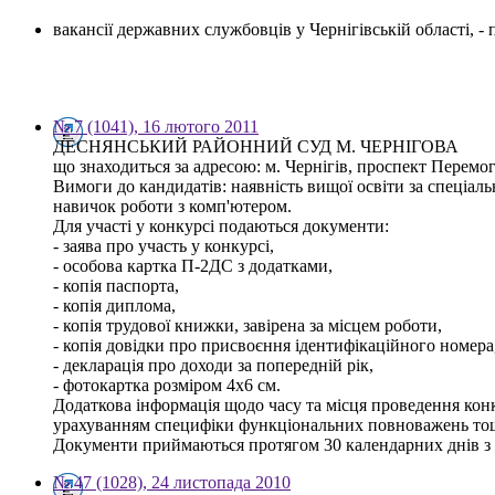
вакансії державних службовців у Чернігівській області, 
№ 7 (1041), 16 лютого 2011
ДЕСНЯНСЬКИЙ РАЙОННИЙ СУД М. ЧЕРНІГОВА
що знаходиться за адресою: м. Чернігів, проспект Перемо
Вимоги до кандидатів: наявність вищої освіти за спеціал
навичок роботи з комп'ютером.
Для участі у конкурсі подаються документи:
- заява про участь у конкурсі,
- особова картка П-2ДС з додатками,
- копія паспорта,
- копія диплома,
- копія трудової книжки, завірена за місцем роботи,
- копія довідки про присвоєння ідентифікаційного номера
- декларація про доходи за попередній рік,
- фотокартка розміром 4х6 см.
Додаткова інформація щодо часу та місця проведення конк
урахуванням специфіки функціональних повноважень тощо 
Документи приймаються протягом 30 календарних днів з 
№ 47 (1028), 24 листопада 2010