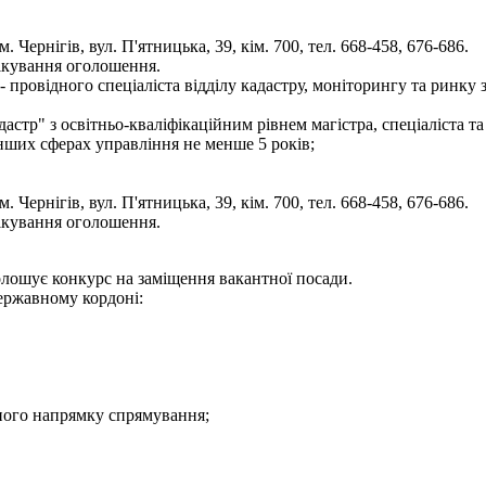
 Чернігів, вул. П'ятницька, 39, кім. 700, тел. 668-458, 676-686.
лікування оголошення.
 провідного спеціаліста відділу кадастру, моніторингу та ринку 
дастр" з освітньо-кваліфікаційним рівнем магістра, спеціаліста т
інших сферах управління не менше 5 років;
 Чернігів, вул. П'ятницька, 39, кім. 700, тел. 668-458, 676-686.
лікування оголошення.
голошує конкурс на заміщення вакантної посади.
державному кордоні:
ідного напрямку спрямування;