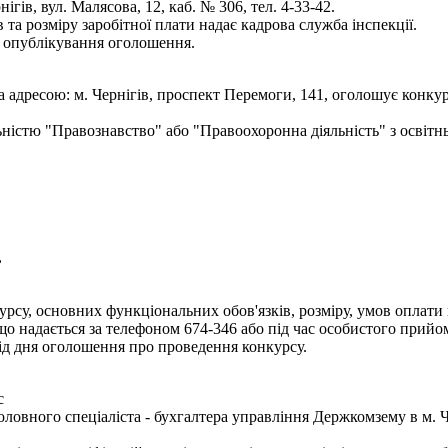
гів, вул. Малясова, 12, каб. № 306, тел. 4-33-42.
та розміру заробітної плати надає кадрова служба інспекції.
я опублікування оголошення.
а адресою: м. Чернігів, проспект Перемоги, 141, оголошує конку
льністю "Правознавство" або "Правоохоронна діяльність" з освіт
,
рсу, основних функціональних обов'язків, розміру, умов оплати п
надається за телефоном 674-346 або під час особистого прийому 
д дня оголошення про проведення конкурсу.
с
ловного спеціаліста - бухгалтера управління Держкомзему в м. Ч