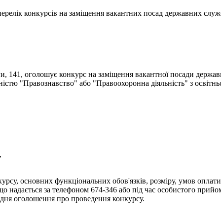
- перелік конкурсів на заміщення вакантних посад державних служ
ги, 141, оголошує конкурс на заміщення вакантної посади держав
ьністю "Правознавство" або "Правоохоронна діяльність" з освітн
,
урсу, основних функціональних обов'язків, розміру, умов оплати 
надається за телефоном 674-346 або під час особистого прийому 
дня оголошення про проведення конкурсу.