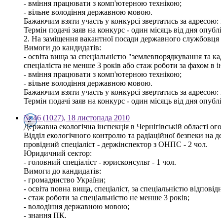
- вміння працювати з комп'ютерною технікою;
- вільне володіння державною мовою.
Бажаючим взяти участь у конкурсі звертатись за адресою: м.
Термін подачі заяв на конкурс - один місяць від дня опуб
2. На заміщення вакантної посади державного службовця -
Вимоги до кандидатів:
- освіта вища за спеціальністю "землевпорядкування та ка
спеціаліста не менше 3 років або стаж роботи за фахом в 
- вміння працювати з комп'ютерною технікою;
- вільне володіння державною мовою.
Бажаючим взяти участь у конкурсі звертатись за адресою: м.
Термін подачі заяв на конкурс - один місяць від дня опуб
№ 46 (1027), 18 листопада 2010
Державна екологічна інспекція в Чернігівській області о
Відділ екологічного контролю та радіаційної безпеки на 
провідний спеціаліст - держінспектор з ОНПС - 2 чол.
Юридичний сектор:
- головний спеціаліст - юрисконсульт - 1 чол.
Вимоги до кандидатів:
- громадянство України;
- освіта повна вища, спеціаліст, за спеціальністю відпов
- стаж роботи за спеціальністю не менше 3 років;
- володіння державною мовою;
- знання ПК.