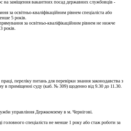
рс на заміщення вакантних посад державних службовців -
ння за освітньо-кваліфікаційним рівнем спеціаліста або
енше 5 років.
спрямування за освітньо-кваліфікаційним рівнем не нижче
3 років.
праці, переліку питань для перевірки знання законодавства з
в приміщенні суду (каб. № 309) щоденно від 9.30 до 11.30.
лужби управління Держкомзему в м. Чернігові.
ді головного спеціаліста не менше 1 року або стаж роботи за