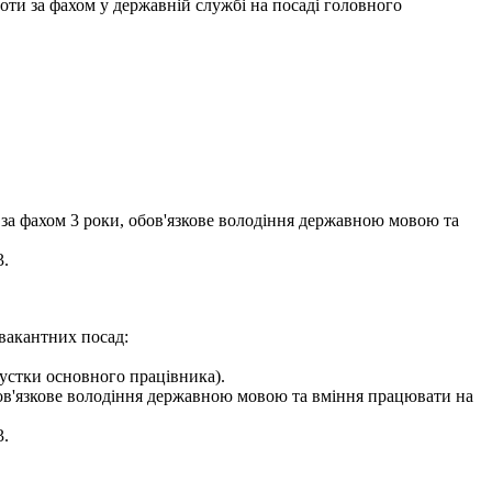
оботи за фахом у державній службі на посаді головного
 за фахом 3 роки, обов'язкове володіння державною мовою та
3.
вакантних посад:
пустки основного працівника).
обов'язкове володіння державною мовою та вміння працювати на
3.