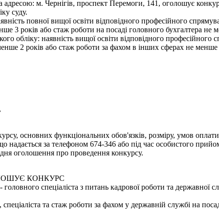
а адресою: м. Чернігів, проспект Перемоги, 141, оголошує конку
іку суду.
явність повної вищої освіти відповідного професійного спрямува
нше 3 років або стаж роботи на посаді головного бухгалтера не м
ького обліку: наявність вищої освіти відповідного професійного 
менше 2 років або стаж роботи за фахом в інших сферах не менше 
,
урсу, основних функціональних обов'язків, розміру, умов оплати 
надається за телефоном 674-346 або під час особистого прийому 
дня оголошення про проведення конкурсу.
ОЛОШУЄ КОНКУРС
 головного спеціаліста з питань кадрової роботи та державної с
, спеціаліста та стаж роботи за фахом у державній службі на поса