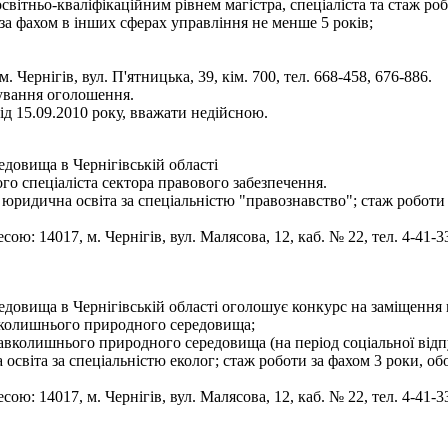
освітньо-кваліфікаційним рівнем магістра, спеціаліста та стаж р
 за фахом в інших сферах управління не менше 5 років;
 Чернігів, вул. П'ятницька, 39, кім. 700, тел. 668-458, 676-886.
кування оголошення.
д 15.09.2010 року, вважати недійсною.
овища в Чернігівській області
о спеціаліста сектора правового забезпечення.
юридична освіта за спеціальністю "правознавство"; стаж роботи
ою: 14017, м. Чернігів, вул. Малясова, 12, каб. № 22, тел. 4-41-3
овища в Чернігівській області оголошує конкурс на заміщення 
авколишнього природного середовища;
навколишнього природного середовища (на період соціальної від
освіта за спеціальністю еколог; стаж роботи за фахом 3 роки, 
ою: 14017, м. Чернігів, вул. Малясова, 12, каб. № 22, тел. 4-41-3