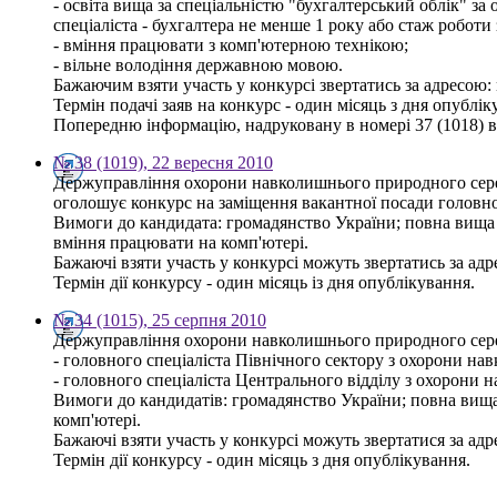
- освіта вища за спеціальністю "бухгалтерський облік" за 
спеціаліста - бухгалтера не менше 1 року або стаж роботи
- вміння працювати з комп'ютерною технікою;
- вільне володіння державною мовою.
Бажаючим взяти участь у конкурсі звертатись за адресою: м.
Термін подачі заяв на конкурс - один місяць з дня опублі
Попередню інформацію, надруковану в номері 37 (1018) ві
№ 38 (1019), 22 вересня 2010
Держуправління охорони навколишнього природного серед
оголошує конкурс на заміщення вакантної посади головног
Вимоги до кандидата: громадянство України; повна вища 
вміння працювати на комп'ютері.
Бажаючі взяти участь у конкурсі можуть звертатись за адрес
Термін дії конкурсу - один місяць із дня опублікування.
№ 34 (1015), 25 серпня 2010
Держуправління охорони навколишнього природного серед
- головного спеціаліста Північного сектору з охорони н
- головного спеціаліста Центрального відділу з охорони 
Вимоги до кандидатів: громадянство України; повна вища 
комп'ютері.
Бажаючі взяти участь у конкурсі можуть звертатися за адрес
Термін дії конкурсу - один місяць з дня опублікування.