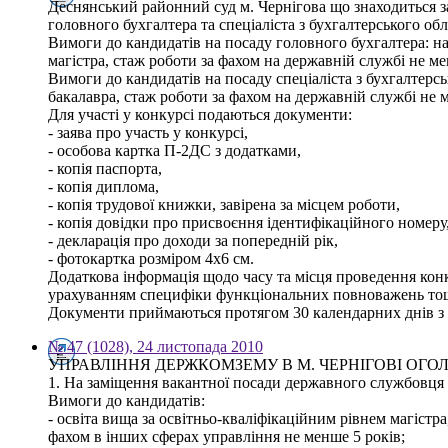
Деснянський районний суд м. Чернігова що знаходиться з
головного бухгалтера та спеціаліста з бухгалтерського обл
Вимоги до кандидатів на посаду головного бухгалтера: на
магістра, стаж роботи за фахом на державній службі не ме
Вимоги до кандидатів на посаду спеціаліста з бухгалтерс
бакалавра, стаж роботи за фахом на державній службі не 
Для участі у конкурсі подаються документи:
- заява про участь у конкурсі,
- особова картка П-2ДС з додатками,
- копія паспорта,
- копія диплома,
- копія трудової книжки, завірена за місцем роботи,
- копія довідки про присвоєння ідентифікаційного номеру
- декларація про доходи за попередній рік,
- фотокартка розміром 4х6 см.
Додаткова інформація щодо часу та місця проведення конк
урахуванням специфіки функціональних повноважень тощо 
Документи приймаються протягом 30 календарних днів з 
№ 47 (1028), 24 листопада 2010
УПРАВЛІННЯ ДЕРЖКОМЗЕМУ В М. ЧЕРНІГОВІ ОГ
1. На заміщення вакантної посади державного службовця -
Вимоги до кандидатів:
- освіта вища за освітньо-кваліфікаційним рівнем магістра
фахом в інших сферах управління не менше 5 років;