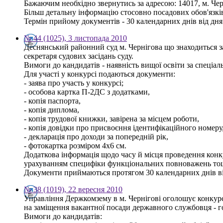
Бажаючим необхідно звернутись за адресою: 14017, м. Черні
Більш детальну інформацію стосовно посадових обов'язків 
Термін прийому документів - 30 календарних днів від дн
№ 44 (1025), 3 листопада 2010
Деснянський районний суд м. Чернігова що знаходиться з
секретаря судових засідань суду.
Вимоги до кандидатів - наявність вищої освіти за спеціа
Для участі у конкурсі подаються документи:
- заява про участь у конкурсі;
- особова картка П-2ДС з додатками,
- копія паспорта,
- копія диплома,
- копія трудової книжки, завірена за місцем роботи,
- копія довідки про присвоєння ідентифікаційного номеру
- декларація про доходи за попередній рік,
- фотокартка розміром 4х6 см.
Додаткова інформація щодо часу й місця проведення конку
урахуванням специфіки функціональних повноважень тощо 
Документи приймаються протягом 30 календарних днів ві
№ 38 (1019), 22 вересня 2010
Управління Держкомзему в м. Чернігові оголошує конкур
на заміщення вакантної посади державного службовця - го
Вимоги до кандидатів: