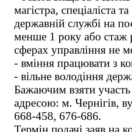
магістра, спеціаліста т
державній службі на пос
менше 1 року або стаж 
сферах управління не м
- вміння працювати з к
- вільне володіння дер
Бажаючим взяти участь 
адресою: м. Чернігів, ву
668-458, 676-686.
Термін подачі заяв на к