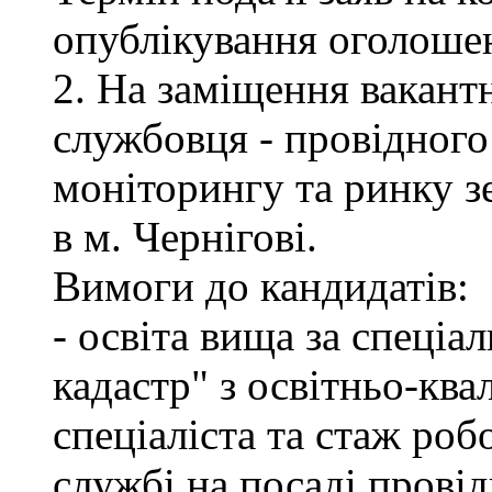
опублікування оголоше
2. На заміщення вакант
службовця - провідного 
моніторингу та ринку 
в м. Чернігові.
Вимоги до кандидатів:
- освіта вища за спеціа
кадастр" з освітньо-ква
спеціаліста та стаж роб
службі на посаді провід