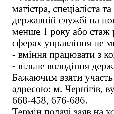
магістра, спеціаліста т
державній службі на пос
менше 1 року або стаж 
сферах управління не м
- вміння працювати з к
- вільне володіння дер
Бажаючим взяти участь 
адресою: м. Чернігів, ву
668-458, 676-686.
Термін подачі заяв на к