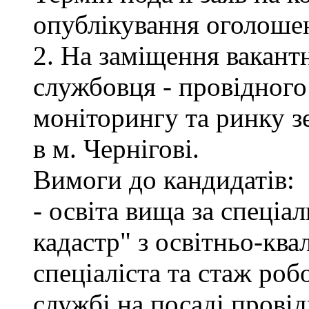
опублікування оголоше
2. На заміщення вакант
службовця - провідного 
моніторингу та ринку 
в м. Чернігові.
Вимоги до кандидатів:
- освіта вища за спеціа
кадастр" з освітньо-ква
спеціаліста та стаж роб
службі на посаді провід