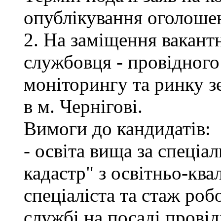
опублікування оголоше
2. На заміщення вакант
службовця - провідного 
моніторингу та ринку 
в м. Чернігові.
Вимоги до кандидатів:
- освіта вища за спеціа
кадастр" з освітньо-ква
спеціаліста та стаж роб
службі на посаді провід