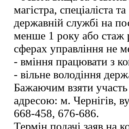
магістра, спеціаліста т
державній службі на пос
менше 1 року або стаж 
сферах управління не м
- вміння працювати з к
- вільне володіння дер
Бажаючим взяти участь 
адресою: м. Чернігів, ву
668-458, 676-686.
Термін подачі заяв на к