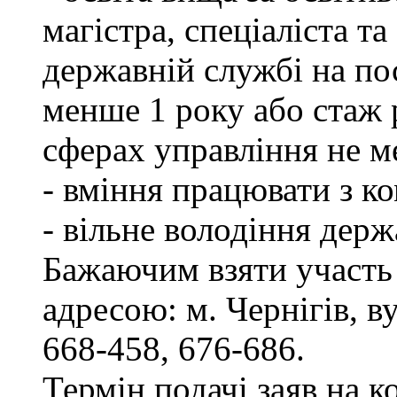
магістра, спеціаліста т
державній службі на пос
менше 1 року або стаж 
сферах управління не м
- вміння працювати з к
- вільне володіння дер
Бажаючим взяти участь 
адресою: м. Чернігів, ву
668-458, 676-686.
Термін подачі заяв на к