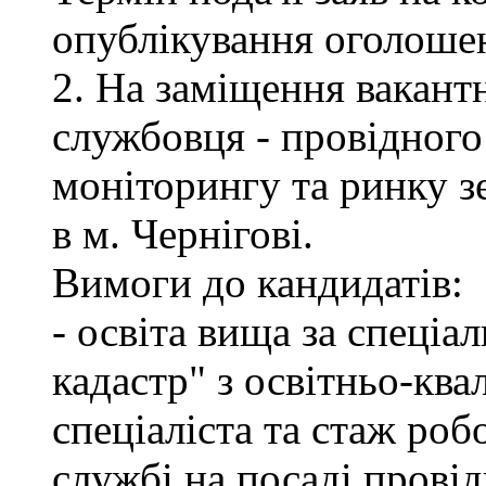
опублікування оголоше
2. На заміщення вакант
службовця - провідного 
моніторингу та ринку 
в м. Чернігові.
Вимоги до кандидатів:
- освіта вища за спеціа
кадастр" з освітньо-ква
спеціаліста та стаж роб
службі на посаді провід