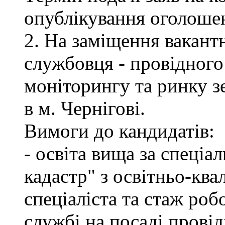
опублікування оголоше
2. На заміщення вакант
службовця - провідного 
моніторингу та ринку 
в м. Чернігові.
Вимоги до кандидатів:
- освіта вища за спеціа
кадастр" з освітньо-ква
спеціаліста та стаж роб
службі на посаді провід