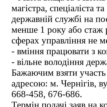
магістра, спеціаліста т
державній службі на пос
менше 1 року або стаж 
сферах управління не м
- вміння працювати з к
- вільне володіння дер
Бажаючим взяти участь 
адресою: м. Чернігів, ву
668-458, 676-686.
Термін подачі заяв на к