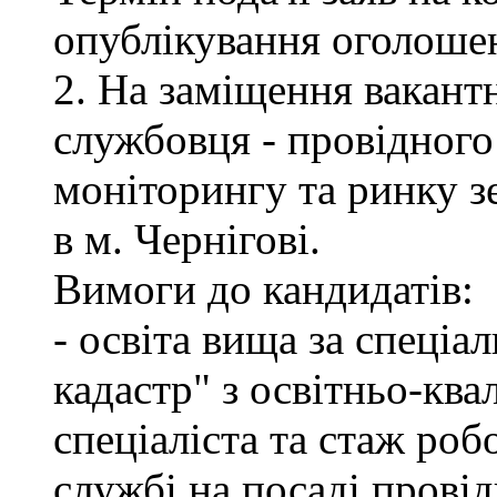
опублікування оголоше
2. На заміщення вакант
службовця - провідного 
моніторингу та ринку 
в м. Чернігові.
Вимоги до кандидатів:
- освіта вища за спеціа
кадастр" з освітньо-ква
спеціаліста та стаж роб
службі на посаді провід