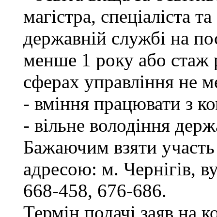
магістра, спеціаліста т
державній службі на пос
менше 1 року або стаж 
сферах управління не м
- вміння працювати з к
- вільне володіння дер
Бажаючим взяти участь 
адресою: м. Чернігів, ву
668-458, 676-686.
Термін подачі заяв на к