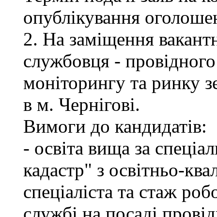
опублікування оголоше
2. На заміщення вакант
службовця - провідного 
моніторингу та ринку 
в м. Чернігові.
Вимоги до кандидатів:
- освіта вища за спеціа
кадастр" з освітньо-ква
спеціаліста та стаж роб
службі на посаді провід