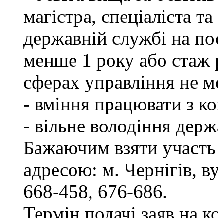
магістра, спеціаліста т
державній службі на пос
менше 1 року або стаж 
сферах управління не м
- вміння працювати з к
- вільне володіння дер
Бажаючим взяти участь 
адресою: м. Чернігів, ву
668-458, 676-686.
Термін подачі заяв на к