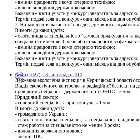
- вміння працювати з комп'ютерною технікою;
- вільне володіння державною мовою.
Бажаючим взяти участь у конкурсі звертатись за адресою: м.
Термін подачі заяв на конкурс - один місяць від дня опуб
2. На заміщення вакантної посади державного службовця -
Вимоги до кандидатів:
- освіта вища за спеціальністю "землевпорядкування та ка
спеціаліста не менше 3 років або стаж роботи за фахом в 
- вміння працювати з комп'ютерною технікою;
- вільне володіння державною мовою.
Бажаючим взяти участь у конкурсі звертатись за адресою: м.
Термін подачі заяв на конкурс - один місяць від дня опуб
№ 46 (1027), 18 листопада 2010
Державна екологічна інспекція в Чернігівській області о
Відділ екологічного контролю та радіаційної безпеки на 
провідний спеціаліст - держінспектор з ОНПС - 2 чол.
Юридичний сектор:
- головний спеціаліст - юрисконсульт - 1 чол.
Вимоги до кандидатів:
- громадянство України;
- освіта повна вища, спеціаліст, за спеціальністю відпов
- стаж роботи за спеціальністю не менше 3 років;
- володіння державною мовою;
- знання ПК.