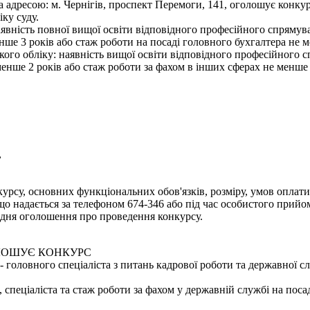
а адресою: м. Чернігів, проспект Перемоги, 141, оголошує конку
іку суду.
явність повної вищої освіти відповідного професійного спрямува
нше 3 років або стаж роботи на посаді головного бухгалтера не м
ького обліку: наявність вищої освіти відповідного професійного 
менше 2 років або стаж роботи за фахом в інших сферах не менше 
,
урсу, основних функціональних обов'язків, розміру, умов оплати 
надається за телефоном 674-346 або під час особистого прийому 
дня оголошення про проведення конкурсу.
ОЛОШУЄ КОНКУРС
 головного спеціаліста з питань кадрової роботи та державної с
, спеціаліста та стаж роботи за фахом у державній службі на поса