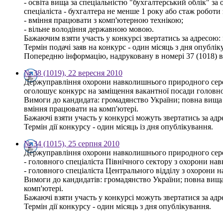
- освіта вища за спеціальністю "бухгалтерський облік" за 
спеціаліста - бухгалтера не менше 1 року або стаж роботи
- вміння працювати з комп'ютерною технікою;
- вільне володіння державною мовою.
Бажаючим взяти участь у конкурсі звертатись за адресою: м.
Термін подачі заяв на конкурс - один місяць з дня опублі
Попередню інформацію, надруковану в номері 37 (1018) ві
№ 38 (1019), 22 вересня 2010
Держуправління охорони навколишнього природного серед
оголошує конкурс на заміщення вакантної посади головног
Вимоги до кандидата: громадянство України; повна вища 
вміння працювати на комп'ютері.
Бажаючі взяти участь у конкурсі можуть звертатись за адрес
Термін дії конкурсу - один місяць із дня опублікування.
№ 34 (1015), 25 серпня 2010
Держуправління охорони навколишнього природного серед
- головного спеціаліста Північного сектору з охорони н
- головного спеціаліста Центрального відділу з охорони 
Вимоги до кандидатів: громадянство України; повна вища 
комп'ютері.
Бажаючі взяти участь у конкурсі можуть звертатися за адрес
Термін дії конкурсу - один місяць з дня опублікування.