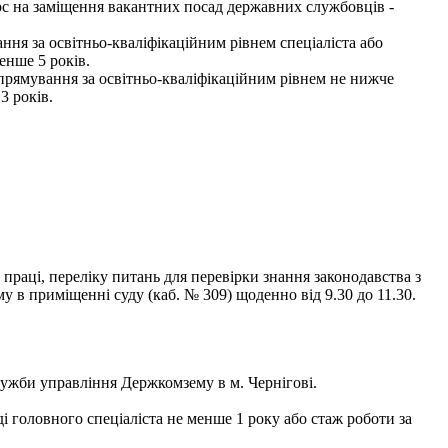
рс на заміщення вакантних посад державних службовців -
ння за освітньо-кваліфікаційним рівнем спеціаліста або
енше 5 років.
спрямування за освітньо-кваліфікаційним рівнем не нижче
3 років.
праці, переліку питань для перевірки знання законодавства з
в приміщенні суду (каб. № 309) щоденно від 9.30 до 11.30.
лужби управління Держкомзему в м. Чернігові.
ді головного спеціаліста не менше 1 року або стаж роботи за