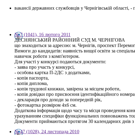
вакансії державних службовців у Чернігівській області, 
№ 7 (1041), 16 лютого 2011
ДЕСНЯНСЬКИЙ РАЙОННИЙ СУД М. ЧЕРНІГОВА
що знаходиться за адресою: м. Чернігів, проспект Перемо
Вимоги до кандидатів: наявність вищої освіти за спеціал
навичок роботи з комп'ютером.
Для участі у конкурсі подаються документи:
- заява про участь у конкурсі,
- особова картка П-2ДС з додатками,
- копія паспорта,
- копія диплома,
- копія трудової книжки, завірена за місцем роботи,
- копія довідки про присвоєння ідентифікаційного номера
- декларація про доходи за попередній рік,
- фотокартка розміром 4х6 см.
Додаткова інформація щодо часу та місця проведення конк
урахуванням специфіки функціональних повноважень тощо 
Документи приймаються протягом 30 календарних днів з 
№ 47 (1028), 24 листопада 2010