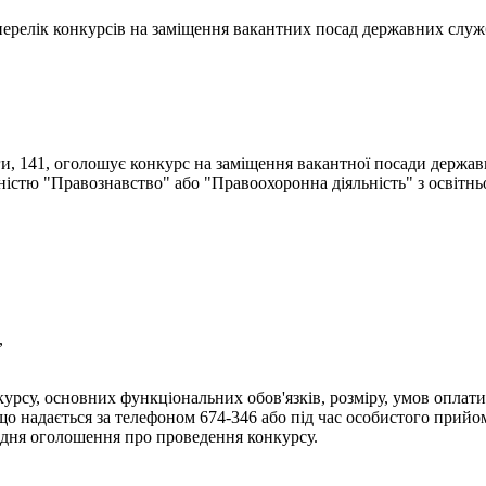
- перелік конкурсів на заміщення вакантних посад державних служ
ги, 141, оголошує конкурс на заміщення вакантної посади держав
ьністю "Правознавство" або "Правоохоронна діяльність" з освітн
,
урсу, основних функціональних обов'язків, розміру, умов оплати 
надається за телефоном 674-346 або під час особистого прийому 
дня оголошення про проведення конкурсу.