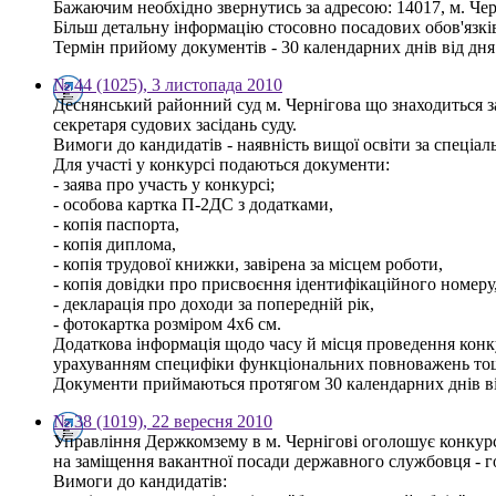
Бажаючим необхідно звернутись за адресою: 14017, м. Черні
Більш детальну інформацію стосовно посадових обов'язків 
Термін прийому документів - 30 календарних днів від дн
№ 44 (1025), 3 листопада 2010
Деснянський районний суд м. Чернігова що знаходиться з
секретаря судових засідань суду.
Вимоги до кандидатів - наявність вищої освіти за спеціа
Для участі у конкурсі подаються документи:
- заява про участь у конкурсі;
- особова картка П-2ДС з додатками,
- копія паспорта,
- копія диплома,
- копія трудової книжки, завірена за місцем роботи,
- копія довідки про присвоєння ідентифікаційного номеру
- декларація про доходи за попередній рік,
- фотокартка розміром 4х6 см.
Додаткова інформація щодо часу й місця проведення конку
урахуванням специфіки функціональних повноважень тощо 
Документи приймаються протягом 30 календарних днів ві
№ 38 (1019), 22 вересня 2010
Управління Держкомзему в м. Чернігові оголошує конкур
на заміщення вакантної посади державного службовця - го
Вимоги до кандидатів: