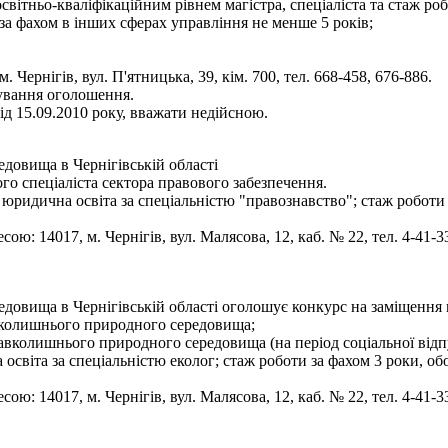
освітньо-кваліфікаційним рівнем магістра, спеціаліста та стаж р
 за фахом в інших сферах управління не менше 5 років;
 Чернігів, вул. П'ятницька, 39, кім. 700, тел. 668-458, 676-886.
кування оголошення.
д 15.09.2010 року, вважати недійсною.
овища в Чернігівській області
о спеціаліста сектора правового забезпечення.
юридична освіта за спеціальністю "правознавство"; стаж роботи
ою: 14017, м. Чернігів, вул. Малясова, 12, каб. № 22, тел. 4-41-3
овища в Чернігівській області оголошує конкурс на заміщення 
авколишнього природного середовища;
навколишнього природного середовища (на період соціальної від
освіта за спеціальністю еколог; стаж роботи за фахом 3 роки, 
ою: 14017, м. Чернігів, вул. Малясова, 12, каб. № 22, тел. 4-41-3