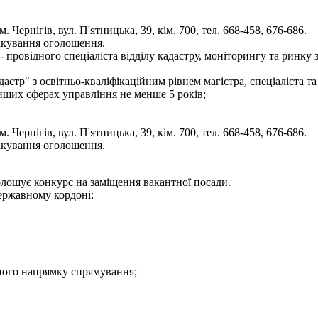
 Чернігів, вул. П'ятницька, 39, кім. 700, тел. 668-458, 676-686.
лікування оголошення.
 провідного спеціаліста відділу кадастру, моніторингу та ринку 
дастр" з освітньо-кваліфікаційним рівнем магістра, спеціаліста т
інших сферах управління не менше 5 років;
 Чернігів, вул. П'ятницька, 39, кім. 700, тел. 668-458, 676-686.
лікування оголошення.
голошує конкурс на заміщення вакантної посади.
державному кордоні:
ідного напрямку спрямування;