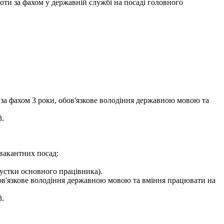
оботи за фахом у державній службі на посаді головного
 за фахом 3 роки, обов'язкове володіння державною мовою та
3.
вакантних посад:
пустки основного працівника).
обов'язкове володіння державною мовою та вміння працювати на
3.