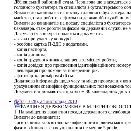
Деснянський районний суд м. Чернігова що знаходиться з
головного бухгалтера та спеціаліста з бухгалтерського обл
Вимоги до кандидатів на посаду головного бухгалтера: на
магістра, стаж роботи за фахом на державній службі не ме
Вимоги до кандидатів на посаду спеціаліста з бухгалтерс
бакалавра, стаж роботи за фахом на державній службі не 
Для участі у конкурсі подаються документи:
- заява про участь у конкурсі,
- особова картка П-2ДС з додатками,
- копія паспорта,
- копія диплома,
- копія трудової книжки, завірена за місцем роботи,
- копія довідки про присвоєння ідентифікаційного номеру
- декларація про доходи за попередній рік,
- фотокартка розміром 4х6 см.
Додаткова інформація щодо часу та місця проведення конк
урахуванням специфіки функціональних повноважень тощо 
Документи приймаються протягом 30 календарних днів з 
№ 47 (1028), 24 листопада 2010
УПРАВЛІННЯ ДЕРЖКОМЗЕМУ В М. ЧЕРНІГОВІ ОГ
1. На заміщення вакантної посади державного службовця -
Вимоги до кандидатів:
- освіта вища за освітньо-кваліфікаційним рівнем магістра
фахом в інших сферах управління не менше 5 років;