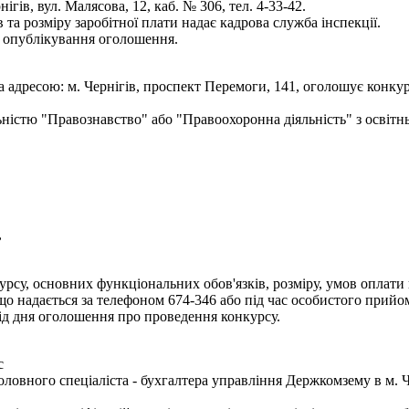
гів, вул. Малясова, 12, каб. № 306, тел. 4-33-42.
та розміру заробітної плати надає кадрова служба інспекції.
я опублікування оголошення.
а адресою: м. Чернігів, проспект Перемоги, 141, оголошує конку
льністю "Правознавство" або "Правоохоронна діяльність" з освіт
,
рсу, основних функціональних обов'язків, розміру, умов оплати п
надається за телефоном 674-346 або під час особистого прийому 
д дня оголошення про проведення конкурсу.
с
ловного спеціаліста - бухгалтера управління Держкомзему в м. Ч