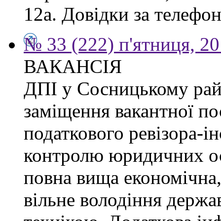
12а. Довідки за телефон
№ 33 (222) п'ятниця, 2
ВАКАНСІЯ
ДПІ у Сосницькому рай
заміщення вакантної по
податкового ревізора-ін
контролю юридичних ос
повна вища економічна,
вільне володіння держ