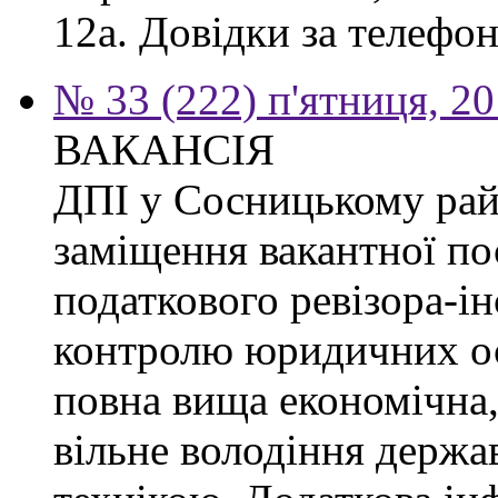
12а. Довідки за телефон
№ 33 (222) п'ятниця, 2
ВАКАНСІЯ
ДПІ у Сосницькому рай
заміщення вакантної по
податкового ревізора-ін
контролю юридичних ос
повна вища економічна,
вільне володіння держ