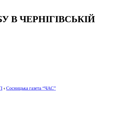
 В ЧЕРНІГІВСЬКІЙ
І
‹
Сосницька газета “ЧАС”