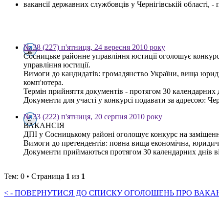
вакансії державних службовців у Чернігівській області, 
№ 38 (227) п'ятниця, 24 вересня 2010 року
Сосницьке районне управління юстиції оголошує конкурс н
управління юстиції.
Вимоги до кандидатів: громадянство України, вища юриди
комп'ютера.
Термін прийняття документів - протягом 30 календарних 
Документи для участі у конкурсі подавати за адресою: Чер
№ 33 (222) п'ятниця, 20 серпня 2010 року
ВАКАНСІЯ
ДПІ у Сосницькому районі оголошує конкурс на заміщенн
Вимоги до претендентів: повна вища економічна, юридичн
Документи приймаються протягом 30 календарних днів від
Тем: 0 • Страница
1
из
1
< - ПОВЕРНУТИСЯ ДО СПИСКУ ОГОЛОШЕНЬ ПРО ВАКАНС