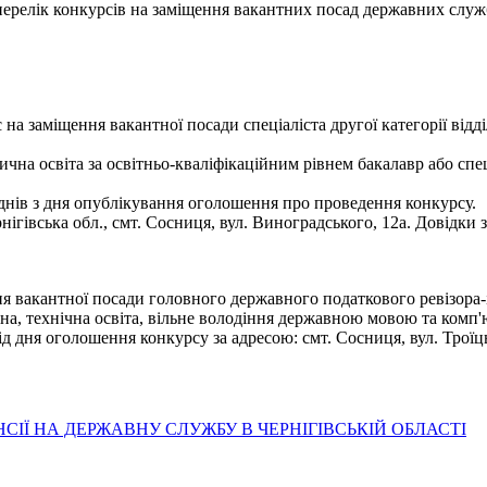
- перелік конкурсів на заміщення вакантних посад державних служ
а заміщення вакантної посади спеціаліста другої категорії відд
чна освіта за освітньо-кваліфікаційним рівнем бакалавр або спе
днів з дня опублікування оголошення про проведення конкурсу.
нігівська обл., смт. Сосниця, вул. Виноградського, 12а. Довідки 
я вакантної посади головного державного податкового ревізора-
а, технічна освіта, вільне володіння державною мовою та комп'
 дня оголошення конкурсу за адресою: смт. Сосниця, вул. Троїць
ІЇ НА ДЕРЖАВНУ СЛУЖБУ В ЧЕРНІГІВСЬКІЙ ОБЛАСТІ