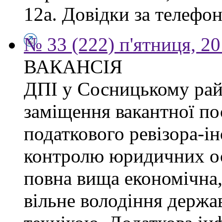
12а. Довідки за телефон
№ 33 (222) п'ятниця, 2
ВАКАНСІЯ
ДПІ у Сосницькому рай
заміщення вакантної по
податкового ревізора-ін
контролю юридичних ос
повна вища економічна,
вільне володіння держ