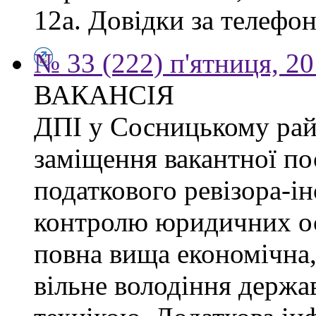
12а. Довідки за телефон
№ 33 (222) п'ятниця, 2
ВАКАНСІЯ
ДПІ у Сосницькому рай
заміщення вакантної по
податкового ревізора-ін
контролю юридичних ос
повна вища економічна,
вільне володіння держ