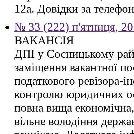
12а. Довідки за телефон
№ 33 (222) п'ятниця, 2
ВАКАНСІЯ
ДПІ у Сосницькому рай
заміщення вакантної по
податкового ревізора-ін
контролю юридичних ос
повна вища економічна,
вільне володіння держ