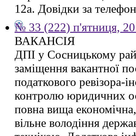
12а. Довідки за телефон
№ 33 (222) п'ятниця, 2
ВАКАНСІЯ
ДПІ у Сосницькому рай
заміщення вакантної по
податкового ревізора-ін
контролю юридичних ос
повна вища економічна,
вільне володіння держ