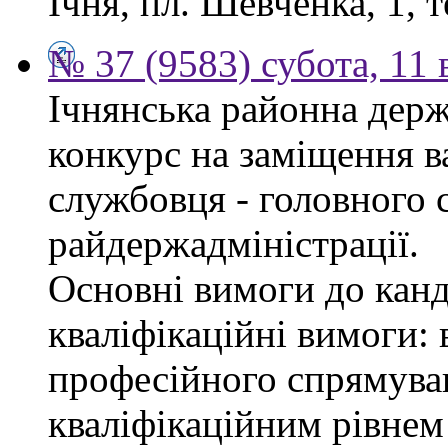
Ічня, пл. Шевченка, 1, т
№ 37 (9583) субота, 11
Ічнянська районна держ
конкурс на заміщення в
службовця - головного с
райдержадміністрації.
Основні вимоги до канд
кваліфікаційні вимоги: 
професійного спрямуван
кваліфікаційним рівнем 