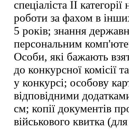
спеціаліста ІІ категорії
роботи за фахом в інши
5 років; знання держав
персональним комп'юте
Особи, які бажають взя
до конкурсної комісії т
у конкурсі; особову ка
відповідними додатками
см; копії документів пр
військового квитка (для