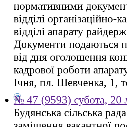
нормативними докумен
відділі організаційно-к
відділі апарату райдерж
Документи подаються п
від дня оголошення конк
кадрової роботи апарату
Ічня, пл. Шевченка, 1, т
№ 47 (9593) субота, 20
Будянська сільська рад
заміщення вакантної по