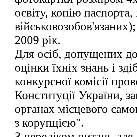
освіту, копію паспорта,
військовозобов'язаних)
2009 рік.
Для осіб, допущених до
оцінки їхніх знань і зд
конкурсної комісії про
Конституції України, з
органах місцевого само
з корупцією".
З переліком питань для