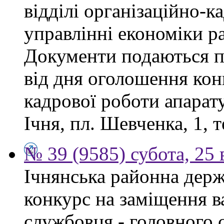
відділі організаційно-к
управлінні економіки р
Документи подаються п
від дня оголошення конк
кадрової роботи апарату
Ічня, пл. Шевченка, 1, т
№ 39 (9585) субота, 25
Ічнянська районна держ
конкурс на заміщення в
службовця - головного с