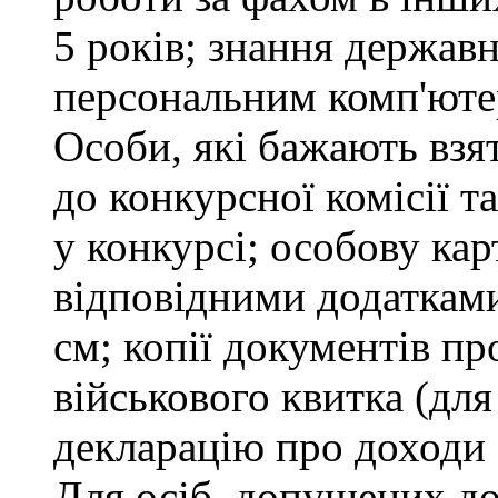
5 років; знання держав
персональним комп'юте
Особи, які бажають взя
до конкурсної комісії т
у конкурсі; особову ка
відповідними додатками
см; копії документів пр
військового квитка (для
декларацію про доходи 
Для осіб, допущених до