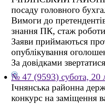
посаду головного бухга
Вимоги до претендентів
знання ПК, стаж роботи
Заяви приймаються прот
опублікування оголоше
За довідками звертатися
№ 47 (9593) субота, 20
Ічнянська районна держ
конкурс на заміщення 