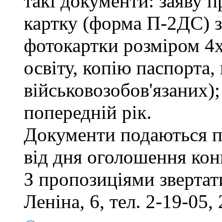
такі документи: заяву п
картку (форма П-2ДС) з
фотокартки розміром 4х
освіту, копію паспорта,
військовозобов'язаних)
попередній рік.
Документи подаються п
від дня оголошення кон
З пропозиціями звертати
Леніна, 6, тел. 2-19-05, 