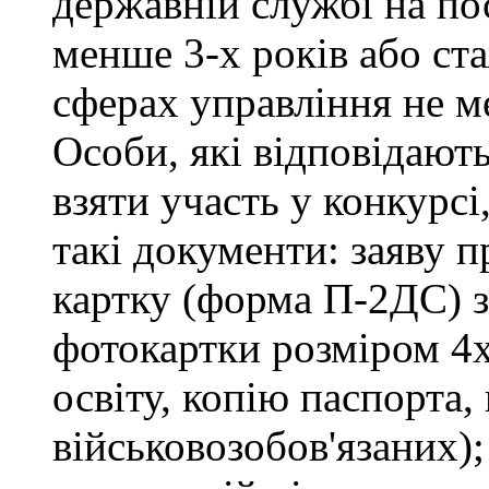
державній службі на пос
менше 3-х років або ст
сферах управління не м
Особи, які відповідают
взяти участь у конкурсі
такі документи: заяву п
картку (форма П-2ДС) з
фотокартки розміром 4х
освіту, копію паспорта,
військовозобов'язаних)