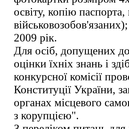
освіту, копію паспорта,
військовозобов'язаних)
2009 рік.
Для осіб, допущених до
оцінки їхніх знань і зд
конкурсної комісії про
Конституції України, з
органах місцевого само
з корупцією".
З переліком питань для