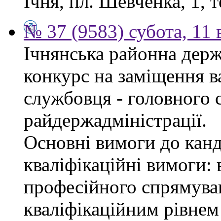
Ічня, пл. Шевченка, 1, т
№ 37 (9583) субота, 11
Ічнянська районна держ
конкурс на заміщення в
службовця - головного с
райдержадміністрації.
Основні вимоги до канд
кваліфікаційні вимоги: 
професійного спрямуван
кваліфікаційним рівнем 