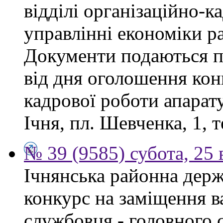
відділі організаційно-к
управлінні економіки р
Документи подаються п
від дня оголошення конк
кадрової роботи апарату
Ічня, пл. Шевченка, 1, т
№ 39 (9585) субота, 25
Ічнянська районна держ
конкурс на заміщення в
службовця - головного с