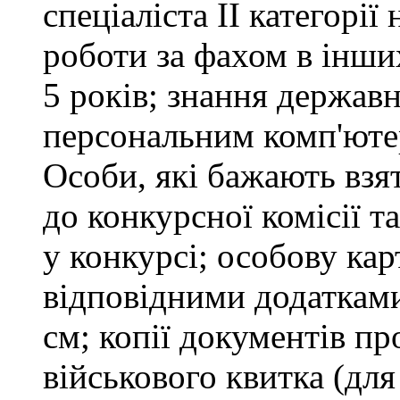
спеціаліста ІІ категорії
роботи за фахом в інши
5 років; знання держав
персональним комп'юте
Особи, які бажають взя
до конкурсної комісії т
у конкурсі; особову ка
відповідними додатками
см; копії документів пр
військового квитка (для