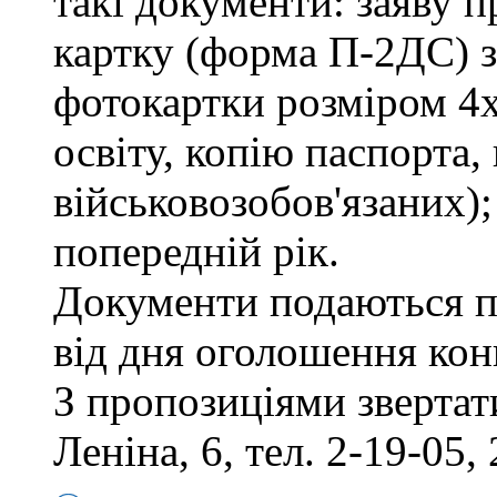
такі документи: заяву п
картку (форма П-2ДС) з
фотокартки розміром 4х
освіту, копію паспорта,
військовозобов'язаних)
попередній рік.
Документи подаються п
від дня оголошення кон
З пропозиціями звертати
Леніна, 6, тел. 2-19-05, 