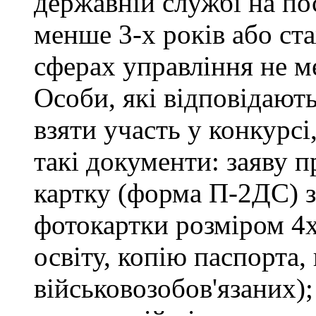
державній службі на пос
менше 3-х років або ст
сферах управління не м
Особи, які відповідают
взяти участь у конкурсі
такі документи: заяву п
картку (форма П-2ДС) з
фотокартки розміром 4х
освіту, копію паспорта,
військовозобов'язаних)