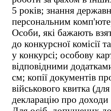
5 років; знання держав
персональним комп'юте
Особи, які бажають взя
до конкурсної комісії т
у конкурсі; особову ка
відповідними додатками
см; копії документів пр
військового квитка (для
декларацію про доходи 
Для осіб, допущених до