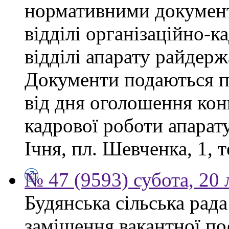
нормативними докумен
відділі організаційно-к
відділі апарату райдерж
Документи подаються п
від дня оголошення конк
кадрової роботи апарату
Ічня, пл. Шевченка, 1, т
№ 47 (9593) субота, 20
Будянська сільська рад
заміщення вакантної по