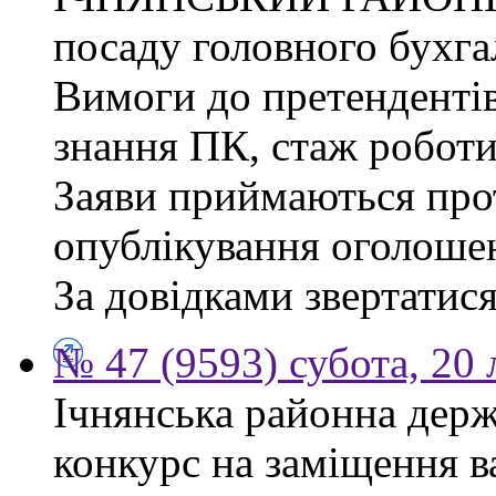
посаду головного бухга
Вимоги до претендентів
знання ПК, стаж роботи
Заяви приймаються прот
опублікування оголоше
За довідками звертатися
№ 47 (9593) субота, 20
Ічнянська районна держ
конкурс на заміщення 