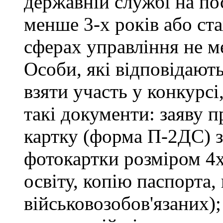
державній службі на пос
менше 3-х років або ст
сферах управління не м
Особи, які відповідают
взяти участь у конкурсі
такі документи: заяву п
картку (форма П-2ДС) з
фотокартки розміром 4х
освіту, копію паспорта,
військовозобов'язаних)