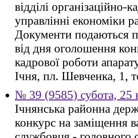
відділі організаційно-к
управлінні економіки р
Документи подаються п
від дня оголошення конк
кадрової роботи апарату
Ічня, пл. Шевченка, 1, т
№ 39 (9585) субота, 25
Ічнянська районна держ
конкурс на заміщення в
службовця - головного с