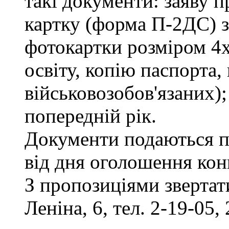
такі документи: заяву п
картку (форма П-2ДС) з
фотокартки розміром 4х
освіту, копію паспорта,
військовозобов'язаних)
попередній рік.
Документи подаються п
від дня оголошення кон
З пропозиціями звертати
Леніна, 6, тел. 2-19-05, 