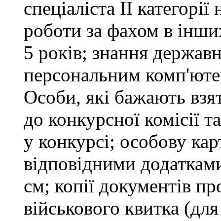
спеціаліста ІІ категорії
роботи за фахом в інши
5 років; знання держав
персональним комп'юте
Особи, які бажають взя
до конкурсної комісії т
у конкурсі; особову ка
відповідними додатками
см; копії документів пр
військового квитка (для