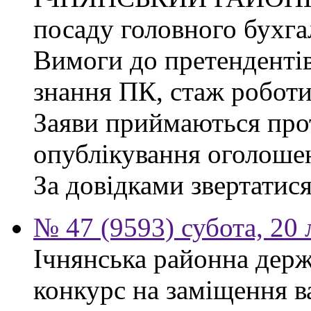
посаду головного бухга
Вимоги до претендентів
знання ПК, стаж роботи
Заяви приймаються прот
опублікування оголоше
За довідками звертатися
№ 47 (9593) субота, 20
Ічнянська районна держ
конкурс на заміщення 