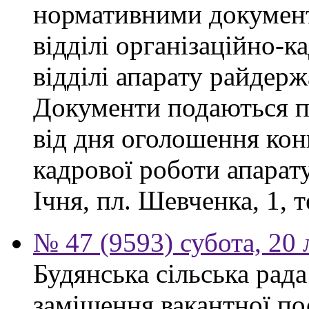
нормативними докумен
відділі організаційно-к
відділі апарату райдерж
Документи подаються п
від дня оголошення конк
кадрової роботи апарату
Ічня, пл. Шевченка, 1, т
№ 47 (9593) субота, 20
Будянська сільська рад
заміщення вакантної по