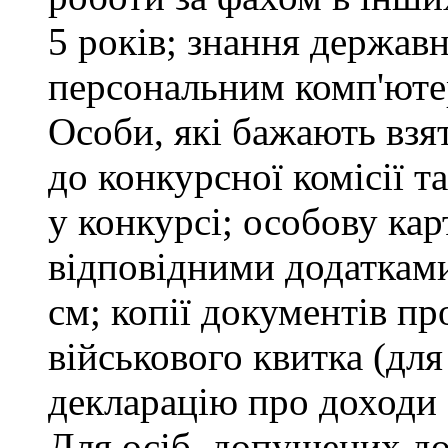
5 років; знання держав
персональним комп'юте
Особи, які бажають взя
до конкурсної комісії т
у конкурсі; особову ка
відповідними додатками
см; копії документів пр
військового квитка (для
декларацію про доходи 
Для осіб, допущених до