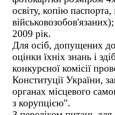
освіту, копію паспорта,
військовозобов'язаних)
2009 рік.
Для осіб, допущених до
оцінки їхніх знань і зд
конкурсної комісії про
Конституції України, з
органах місцевого само
з корупцією".
З переліком питань для