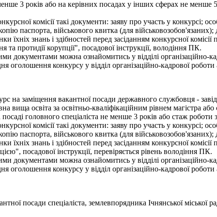
 менше 3 років або на керівних посадах у інших сферах не менше 
онкурсної комісії такі документи: заяву про участь у конкурсі; о
 копію паспорта, військового квитка (для військовозобов'язаних);
нки їхніх знань і здібностей перед засіданням конкурсної комісії
 та протидії корупції", посадової інструкції, володіння ПК.
ими документами можна ознайомитись у відділі організаційно-кад
 оголошення конкурсу у відділ організаційно-кадрової роботи апа
урс на заміщення вакантної посади державного службовця - завід
на вища освіта за освітньо-кваліфікаційним рівнем магістра або
 посаді головного спеціаліста не менше 3 років або стаж роботи 
онкурсної комісії такі документи: заяву про участь у конкурсі; о
 копію паспорта, військового квитка (для військовозобов'язаних);
нки їхніх знань і здібностей перед засіданням конкурсної комісії
ією", посадової інструкції, перевіряється рівень володіння ПК.
ими документами можна ознайомитись у відділі організаційно-кад
 оголошення конкурсу у відділ організаційно-кадрової роботи апа
нтної посади спеціаліста, землевпорядника Ічнянської міської ра