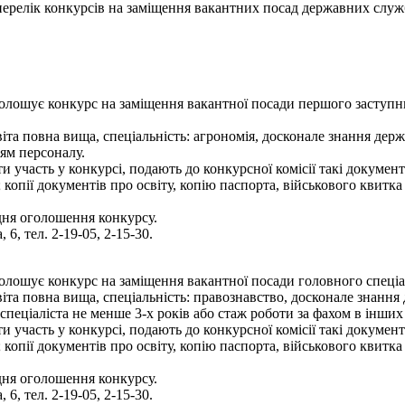
- перелік конкурсів на заміщення вакантних посад державних служ
олошує конкурс на заміщення вакантної посади першого заступн
іта повна вища, спеціальність: агрономія, досконале знання де
ям персоналу.
 участь у конкурсі, подають до конкурсної комісії такі документ
копії документів про освіту, копію паспорта, військового квитка
дня оголошення конкурсу.
 6, тел. 2-19-05, 2-15-30.
лошує конкурс на заміщення вакантної посади головного спеціалі
віта повна вища, спеціальність: правознавство, досконале знанн
спеціаліста не менше 3-х років або стаж роботи за фахом в інших
 участь у конкурсі, подають до конкурсної комісії такі документ
копії документів про освіту, копію паспорта, військового квитка
дня оголошення конкурсу.
 6, тел. 2-19-05, 2-15-30.