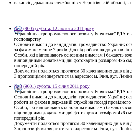
вакансії державних службовців у Чернігівській області, 
№ 7 (9605) субота, 12 лютого 2011 року
Управління агропромислового розвиту Ічнянської РДА ог
господарству.
Основні вимоги до кандидатів: громадянство України; осв
за фахом не менше 7 років. Досвід роботи щодо управлінн
Особи, які відповідають основним вимогам і бажають взяти
відповідними додатками; дві фотокартки розміром 4х6 см; 
попередній рік.
Документи подаються протягом 30 календарних днів від 
З пропозиціями звертатися за адресою: м. Ічня, вул. Леніна,
№ 3 (9601) субота, 15 січня 2011 року
Управління агропромислового розвиту Ічнянської РДА ого
Основні вимоги до кандидатів: громадянство України; ос
роботи за фахом в державній службі на посаді провідного 
Особи, які відповідають основним вимогам і бажають взяти
відповідними додатками; дві фотокартки розміром 4х6 см; 
попередній рік.
Документи подаються протягом 30 календарних днів від 
З пропозиціями звертатися за адресою: м. Ічня, вул. Леніна,