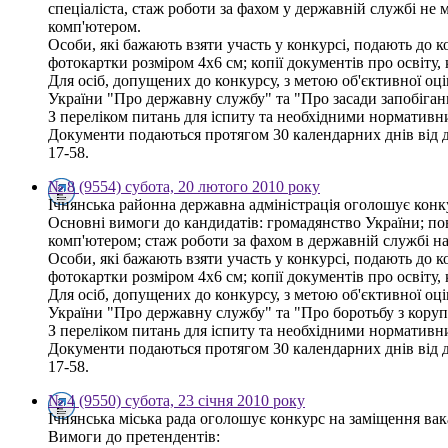
спеціаліста, стаж роботи за фахом у державній службі не
комп'ютером.
Особи, які бажають взяти участь у конкурсі, подають до к
фотокартки розміром 4х6 см; копії документів про освіту,
Для осіб, допущених до конкурсу, з метою об'єктивної оці
України "Про державну службу" та "Про засади запобігання
З переліком питань для іспиту та необхідними нормативн
Документи подаються протягом 30 календарних днів від дня
17-58.
№ 8 (9554) субота, 20 лютого 2010 року
Ічнянська районна державна адміністрація оголошує конк
Основні вимоги до кандидатів: громадянство України; пов
комп'ютером; стаж роботи за фахом в державній службі на
Особи, які бажають взяти участь у конкурсі, подають до к
фотокартки розміром 4х6 см; копії документів про освіту,
Для осіб, допущених до конкурсу, з метою об'єктивної оці
України "Про державну службу" та "Про боротьбу з корупц
З переліком питань для іспиту та необхідними нормативн
Документи подаються протягом 30 календарних днів від дня
17-58.
№ 4 (9550) субота, 23 січня 2010 року
Ічнянська міська рада оголошує конкурс на заміщення вака
Вимоги до претендентів: