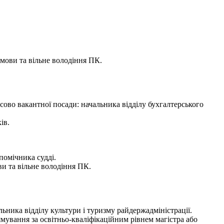
 мови та вільне володіння ПК.
сово вакантної посади: начальника відділу бухгалтерського
ів.
помічника судді.
ви та вільне володіння ПК.
ника відділу культури і туризму райдержадміністрації.
мування за освітньо-кваліфікаційним рівнем магістра або