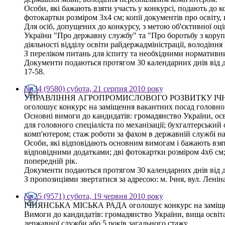
Особи, які бажають взяти участь у конкурсі, подають до к
фотокартки розміром 3х4 см; копії документів про освіту,
Для осіб, допущених до конкурсу, з метою об'єктивної оці
України "Про державну службу" та "Про боротьбу з корупці
діяльності відділу освіти райдержадміністрації, володіння
З переліком питань для іспиту та необхідними нормативни
Документи подаються протягом 30 календарних днів від дня
17-58.
№ 34 (9580) субота, 21 серпня 2010 року
УПРАВЛІННЯ АГРОПРОМИСЛОВОГО РОЗВИТКУ ІЧ
оголошує конкурс на заміщення вакантних посад головного 
Основні вимоги до кандидатів: громадянство України, осві
для головного спеціаліста по механізації; бухгалтерський
комп'ютером; стаж роботи за фахом в державній службі на
Особи, які відповідають основним вимогам і бажають взяти
відповідними додатками; дві фотокартки розміром 4х6 см; 
попередній рік.
Документи подаються протягом 30 календарних днів від 
З пропозиціями звертатися за адресою: м. Ічня, вул. Леніна,
№ 25 (9571) субота, 19 червня 2010 року
ІЧНЯНСЬКА МІСЬКА РАДА оголошує конкурс на заміщення в
Вимоги до кандидатів: громадянство України, вища освіт
державної служби або 5 років загального стажу.