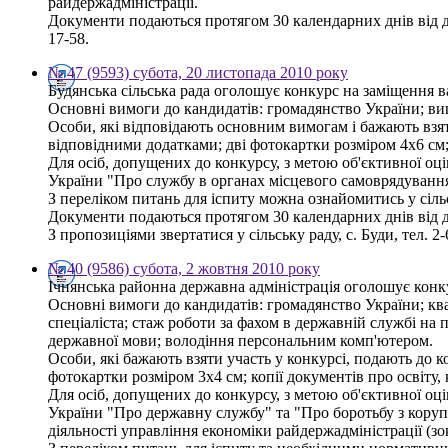
райдержадміністрації.
Документи подаються протягом 30 календарних днів від дня
17-58.
№ 47 (9593) субота, 20 листопада 2010 року
Будянська сільська рада оголошує конкурс на заміщення ва
Основні вимоги до кандидатів: громадянство України; ви
Особи, які відповідають основним вимогам і бажають взяти
відповідними додатками; дві фотокартки розміром 4х6 см; 
Для осіб, допущених до конкурсу, з метою об'єктивної оці
України "Про службу в органах місцевого самоврядування
З переліком питань для іспиту можна ознайомитись у сільс
Документи подаються протягом 30 календарних днів від 
З пропозиціями звертатися у сільську раду, с. Буди, тел. 2-
№ 40 (9586) субота, 2 жовтня 2010 року
Ічнянська районна державна адміністрація оголошує конк
Основні вимоги до кандидатів: громадянство України; ква
спеціаліста; стаж роботи за фахом в державній службі на 
державної мови; володіння персональним комп'ютером.
Особи, які бажають взяти участь у конкурсі, подають до к
фотокартки розміром 3х4 см; копії документів про освіту,
Для осіб, допущених до конкурсу, з метою об'єктивної оці
України "Про державну службу" та "Про боротьбу з корупці
діяльності управління економіки райдержадміністрації (зо