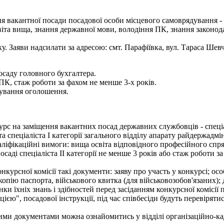
я вакантної посади посадової особи місцевого самоврядування - 
іта вища, знання державної мови, володіння ПК, знання законода
оку. Заяви надсилати за адресою: смт. Парафіївка, вул. Тараса Шев
ду головного бухгалтера.
ПК, стаж роботи за фахом не менше 3-х років.
кування оголошення.
рс на заміщення вакантних посад державних службовців - спеціалі
а спеціаліста І категорії загального відділу апарату райдержадмін
ліфікаційні вимоги: вища освіта відповідного професійного спря
осаді спеціаліста ІІ категорії не менше 3 років або стаж роботи 
онкурсної комісії такі документи: заяву про участь у конкурсі; о
 копію паспорта, військового квитка (для військовозобов'язаних);
нки їхніх знань і здібностей перед засіданням конкурсної комісії
єю", посадової інструкції, під час співбесіди будуть перевірят
ми документами можна ознайомитись у відділі організаційно-кад