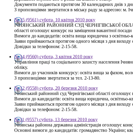
Документи подаються протягом 30 календарних днів з дн
З пропозиціями звертатися в міську раду за адресою: м. Ічня
№ 15 (9561) субота, 10 квітня 2010 року
ІЧНЯНСЬКИЙ РАЙОННИЙ СУД ЧЕРНІГІВСЬКОЇ ОБЛ
області оголошує конкурс на заміщення вакантної посади
Вимоги до кандидатів: освіта вища юридична з освітньо-кв
Заяви приймаються протягом одного місяця з дня виходу
Довідки за телефоном: 2-15-58.
№ 14 (9560) субота, 3 квітня 2010 року
Управління праці та соціального захисту населення Ічнян
обліку.
Вимоги до учасників конкурсу: освіта вища за фахом, во
З пропозиціями звертатися за тел. 2-13-80.
№ 12 (9558) субота, 20 березня 2010 року
Ічнянський районний суд Чернігівської області оголошує 
Вимоги до кандидатів: освіта вища юридична, освітньо-ква
Заяви приймаються протягом одного місяця з дня виходу
Довідки за телефоном: 2-15-58.
№ 11 (9557) субота, 13 березня 2010 року
Ічнянська районна державна адміністрація оголошує конку
Основні вимоги до кандидатів: громадянство України; ква