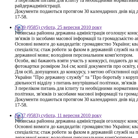
З переліком питань для іспиту та необхідними нормативн
райдержадміністрації.
Документи подаються протягом 30 календарних днів від дня
17-58.
№ 39 (9585) субота, 25 вересня 2010 року
Ічнянська районна державна адміністрація оголошує конку
зв'язків із засобами масової інформації та громадськістю 
Основні вимоги до кандидатів: громадянство України; ква
спеціаліста; стаж роботи за фахом в державній службі на 
державної мови; володіння персональним комп'ютером.
Особи, які бажають взяти участь у конкурсі, подають до к
фотокартки розміром 3х4 см; копії документів про освіту,
Для осіб, допущених до конкурсу, з метою об'єктивної оці
України "Про державну службу" та "Про боротьбу з корупц
діяльності відділу з питань внутрішньої політики, зв'язкі
З переліком питань для іспиту та необхідними нормативни
політики, зв'язків із засобами масової інформації та гром
Документи подаються протягом 30 календарних днів від дня
17-58.
№ 37 (9583) субота, 11 вересня 2010 року
Ічнянська районна державна адміністрація оголошує конку
Основні вимоги до кандидатів: громадянство України; ква
спеціаліста; стаж роботи за фахом в державній службі на 
державної мови; володіння персональним комп'ютером.