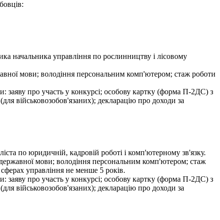
бовців:
ика начальника управління по рослинництву і лісовому
ржавної мови; володіння персональним комп'ютером; стаж роботи
и: заяву про участь у конкурсі; особову картку (форма П-2ДС) з
 (для військовозобов'язаних); декларацію про доходи за
ста по юридичній, кадровій роботі і комп'ютерному зв'язку.
я державної мови; володіння персональним комп'ютером; стаж
 сферах управління не менше 5 років.
и: заяву про участь у конкурсі; особову картку (форма П-2ДС) з
 (для військовозобов'язаних); декларацію про доходи за