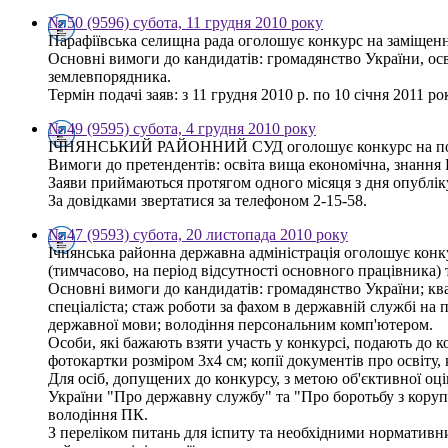
№ 50 (9596) субота, 11 грудня 2010 року
Парафіївська селищна рада оголошує конкурс на заміщенн
Основні вимоги до кандидатів: громадянство України, осв
землевпорядника.
Термін подачі заяв: з 11 грудня 2010 р. по 10 січня 2011 р
№ 49 (9595) субота, 4 грудня 2010 року
ІЧНЯНСЬКИЙ РАЙОННИЙ СУД оголошує конкурс на поса
Вимоги до претендентів: освіта вища економічна, знання 
Заяви приймаються протягом одного місяця з дня опублі
За довідками звертатися за телефоном 2-15-58.
№ 47 (9593) субота, 20 листопада 2010 року
Ічнянська районна державна адміністрація оголошує конку
(тимчасово, на період відсутності основного працівника) т
Основні вимоги до кандидатів: громадянство України; ква
спеціаліста; стаж роботи за фахом в державній службі на п
державної мови; володіння персональним комп'ютером.
Особи, які бажають взяти участь у конкурсі, подають до к
фотокартки розміром 3х4 см; копії документів про освіту,
Для осіб, допущених до конкурсу, з метою об'єктивної оці
України "Про державну службу" та "Про боротьбу з корупці
володіння ПК.
З переліком питань для іспиту та необхідними нормативни