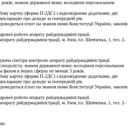
5 років; знання державної мови; володіння персональним
собову картку (форма П-2ДС) з відповідними додатками; дві
 декларацію про доходи за попередній рік.
 проводиться іспит на знання ними Конституції України, законів
рової роботи апарату райдержадміністрації.
рату райдержадміністрації, м. Ічня, пл. Шевченка, 1, тел. 2-
увача сектора контролю апарату райдержадміністрації.
 спеціаліста; знання державної мови; володіння персональним
за фахом в інших сферах не менше 5 років.
собову картку (форма П-2ДС) з відповідними додатками; дві
 декларацію про доходи за попередній рік.
 проводиться іспит на знання ними Конституції України, законів
рової роботи апарату райдержадміністрації.
рату райдержадміністрації, м. Ічня, пл. Шевченка, 1, тел. 2-
ди.