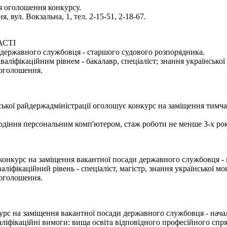
я оголошення конкурсу.
, вул. Вокзальна, 1, тел. 2-15-51, 2-18-67.
АСТІ
 державного службовця - старшого судового розпорядника.
аліфікаційним рівнем - бакалавр, спеціаліст; знання української
 оголошення.
ської райдержадміністрації оголошує конкурс на заміщення тимча
лодіння персональним комп'ютером, стаж роботи не менше 3-х рок
конкурс на заміщення вакантної посади державного службовця - 
ліфікаційний рівень - спеціаліст, магістр, знання української мо
 оголошення.
рс на заміщення вакантної посади державного службовця - началь
ліфікаційні вимоги: вища освіта відповідного професійного спря