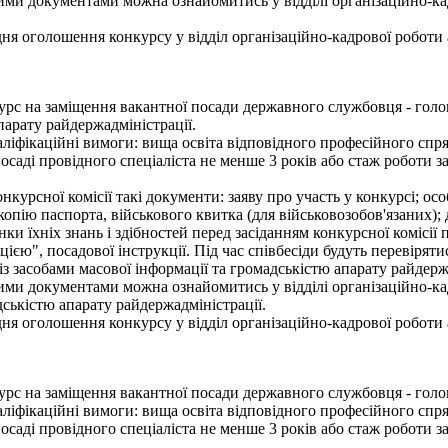
ими документами можна ознайомитись у відділі організаційно-ка
 оголошення конкурсу у відділ організаційно-кадрової роботи апа
рс на заміщення вакантної посади державного службовця - головн
апарату райдержадміністрації.
ліфікаційні вимоги: вища освіта відповідного професійного спря
посаді провідного спеціаліста не менше 3 років або стаж роботи 
онкурсної комісії такі документи: заяву про участь у конкурсі; о
 копію паспорта, військового квитка (для військовозобов'язаних);
нки їхніх знань і здібностей перед засіданням конкурсної комісії
ією", посадової інструкції. Під час співбесіди будуть перевірят
в із засобами масової інформації та громадськістю апарату райдер
ми документами можна ознайомитись у відділі організаційно-кад
адськістю апарату райдержадміністрації.
 оголошення конкурсу у відділ організаційно-кадрової роботи апа
рс на заміщення вакантної посади державного службовця - головн
ліфікаційні вимоги: вища освіта відповідного професійного спря
посаді провідного спеціаліста не менше 3 років або стаж роботи 