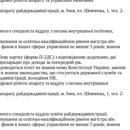
дрової роботи апарату та управлінні економіки
рату райдержадміністрації, м. Ічня, пл. Шевченка, 1, тел. 2-
ого спеціаліста відділу з питань внутрішньої політики,
мування за освітньо-кваліфікаційним рівнем магістра або
за фахом в інших сферах управління не менше 5 років; знання
собову картку (форма П-2ДС) з відповідними додатками; дві
 декларацію про доходи за попередній рік.
 проводиться іспит на знання ними Конституції України, законів
ися знання законодавства, що стосуються державної служби та
жадміністрації, володіння ПК.
рової роботи апарату та відділу з питань внутрішньої
рату райдержадміністрації, м. Ічня, пл. Шевченка, 1, тел. 2-
ого спеціаліста відділу освіти райдержадміністрації.
мування за освітньо-кваліфікаційним рівнем магістра або
за фахом в інших сферах управління не менше 5 років; знання