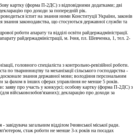
собову картку (форма П-2ДС) з відповідними додатками; дві
 декларацію про доходи за попередній рік.
 проводиться іспит на знання ними Конституції України, законів
ися знання законодавства, що стосуються державної служби та
ової роботи апарату та відділі освіти райдержадміністрації.
рату райдержадміністрації, м. Ічня, пл. Шевченка, 1, тел. 2-
зації, головного спеціаліста з контрольно-ревізійної роботи.
ста по тваринництву та механізації сільського господарства -
ти, досконале знання державної мови; володіння персональним
ти за фахом в інших сферах управління не менше 5 років.
и: заяву про участь у конкурсі; особову картку (форма П-2ДС) з
 (для військовозобов'язаних); декларацію про доходи за
авідувача загальним відділом Ічнянської міської ради.
п'ютером, стаж роботи не менше 3-х років на посадах