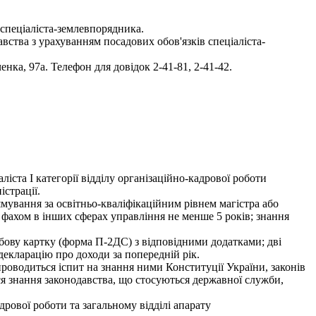
спеціаліста-землевпорядника.
вства з урахуванням посадових обов'язків спеціаліста-
ченка, 97а. Телефон для довідок 2-41-81, 2-41-42.
ста І категорії відділу організаційно-кадрової роботи
істрації.
мування за освітньо-кваліфікаційним рівнем магістра або
за фахом в інших сферах управління не менше 5 років; знання
собову картку (форма П-2ДС) з відповідними додатками; дві
 декларацію про доходи за попередній рік.
 проводиться іспит на знання ними Конституції України, законів
ися знання законодавства, що стосуються державної служби,
рової роботи та загальному відділі апарату