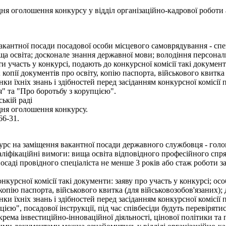
 оголошення конкурсу у відділ організаційно-кадрової роботи апа
кантної посади посадової особи місцевого самоврядування - спеціа
ща освіта; досконале знання державної мови; володіння персона
 участь у конкурсі, подають до конкурсної комісії такі документ
копії документів про освіту, копію паспорта, військового квитка 
нки їхніх знань і здібностей перед засіданням конкурсної комісії
" та "Про боротьбу з корупцією".
ькій раді
дня оголошення конкурсу.
66-31.
урс на заміщення вакантної посади державного службовця - голов
ліфікаційні вимоги: вища освіта відповідного професійного спря
посаді провідного спеціаліста не менше 3 років або стаж роботи 
онкурсної комісії такі документи: заяву про участь у конкурсі; о
 копію паспорта, військового квитка (для військовозобов'язаних);
нки їхніх знань і здібностей перед засіданням конкурсної комісії
єю", посадової інструкції, під час співбесіди будуть перевірят
крема інвестиційно-інноваційної діяльності, цінової політики т