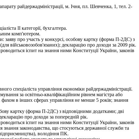
рату райдержадміністрації, м. Ічня, пл. Шевченка, 1, тел. 2-
ліста ІІ категорії, бухгалтера.
льним комп'ютером.
и: заяву про участь у конкурсі, особову картку (форма П-2ДС) з
(для військовозобов'язаних); декларацію про доходи за 2009 рік.
 проводиться іспит на знання ними Конституції України, законів
ного спеціаліста управління економіки райдержадміністрації.
мування за освітньо-кваліфікаційним рівнем магістра або
за фахом в інших сферах управління не менше 5 років; знання
собову картку (форма П-2ДС) з відповідними додатками; дві
 декларацію про доходи за попередній рік.
 проводиться іспит на знання ними Конституції України, законів
ися знання законодавства, що стосуються державної служби та
а підприємництва), володіння ПК.