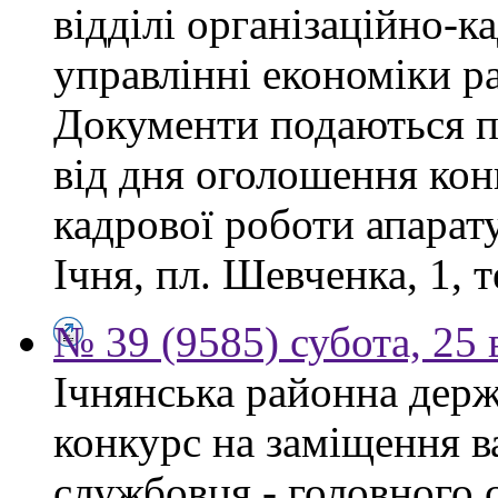
відділі організаційно-к
управлінні економіки р
Документи подаються п
від дня оголошення конк
кадрової роботи апарату
Ічня, пл. Шевченка, 1, т
№ 39 (9585) субота, 25
Ічнянська районна держ
конкурс на заміщення в
службовця - головного с