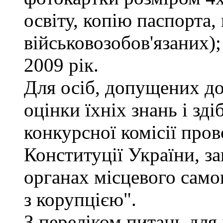
освіту, копію паспорта,
військовозобов'язаних)
2009 рік.
Для осіб, допущених до
оцінки їхніх знань і зд
конкурсної комісії про
Конституції України, з
органах місцевого само
з корупцією".
З переліком питань для