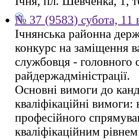
Ічня, пл. Шевченка, 1, т
№ 37 (9583) субота, 11
Ічнянська районна держ
конкурс на заміщення в
службовця - головного с
райдержадміністрації.
Основні вимоги до канд
кваліфікаційні вимоги: 
професійного спрямуван
кваліфікаційним рівнем 