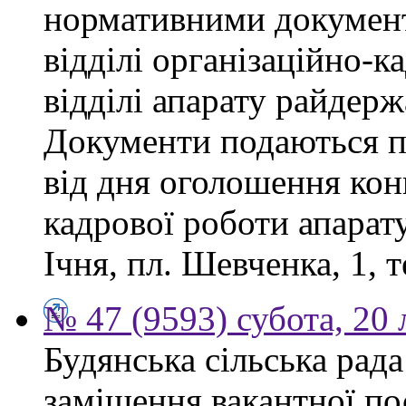
нормативними докумен
відділі організаційно-к
відділі апарату райдерж
Документи подаються п
від дня оголошення конк
кадрової роботи апарату
Ічня, пл. Шевченка, 1, т
№ 47 (9593) субота, 20
Будянська сільська рад
заміщення вакантної по