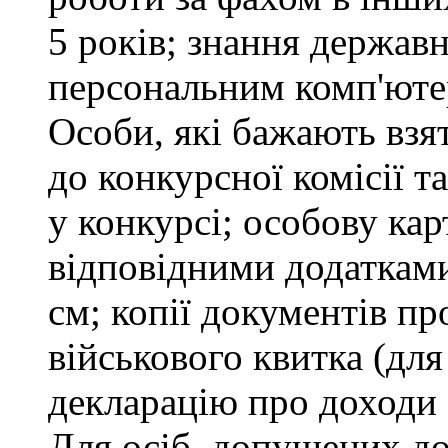
5 років; знання держав
персональним комп'юте
Особи, які бажають взя
до конкурсної комісії т
у конкурсі; особову ка
відповідними додатками
см; копії документів пр
військового квитка (для
декларацію про доходи 
Для осіб, допущених до