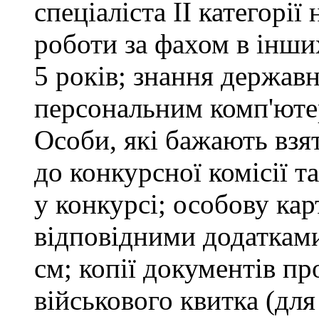
спеціаліста ІІ категорії
роботи за фахом в інши
5 років; знання держав
персональним комп'юте
Особи, які бажають взя
до конкурсної комісії т
у конкурсі; особову ка
відповідними додатками
см; копії документів пр
військового квитка (для