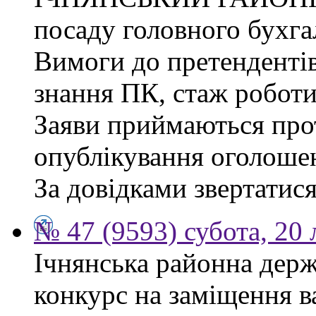
посаду головного бухга
Вимоги до претендентів
знання ПК, стаж роботи
Заяви приймаються прот
опублікування оголоше
За довідками звертатися
№ 47 (9593) субота, 20
Ічнянська районна держ
конкурс на заміщення 