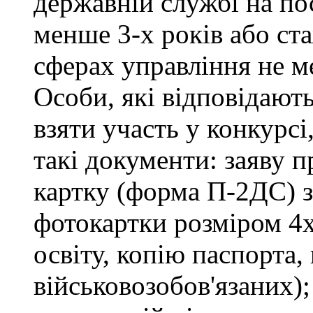
державній службі на пос
менше 3-х років або ст
сферах управління не м
Особи, які відповідают
взяти участь у конкурсі
такі документи: заяву п
картку (форма П-2ДС) з
фотокартки розміром 4х
освіту, копію паспорта,
військовозобов'язаних)