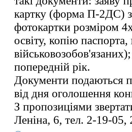
такі документи: заяву п
картку (форма П-2ДС) з
фотокартки розміром 4х
освіту, копію паспорта,
військовозобов'язаних)
попередній рік.
Документи подаються п
від дня оголошення кон
З пропозиціями звертати
Леніна, 6, тел. 2-19-05, 