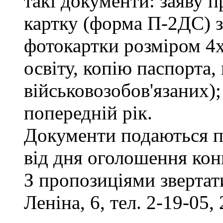
такі документи: заяву п
картку (форма П-2ДС) з
фотокартки розміром 4х
освіту, копію паспорта,
військовозобов'язаних)
попередній рік.
Документи подаються п
від дня оголошення кон
З пропозиціями звертати
Леніна, 6, тел. 2-19-05, 