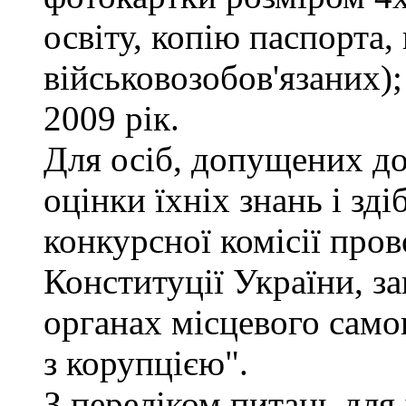
освіту, копію паспорта,
військовозобов'язаних)
2009 рік.
Для осіб, допущених до
оцінки їхніх знань і зд
конкурсної комісії про
Конституції України, з
органах місцевого само
з корупцією".
З переліком питань для