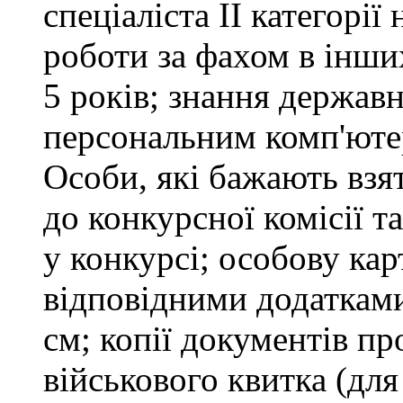
спеціаліста ІІ категорії
роботи за фахом в інши
5 років; знання держав
персональним комп'юте
Особи, які бажають взя
до конкурсної комісії т
у конкурсі; особову ка
відповідними додатками
см; копії документів пр
військового квитка (для