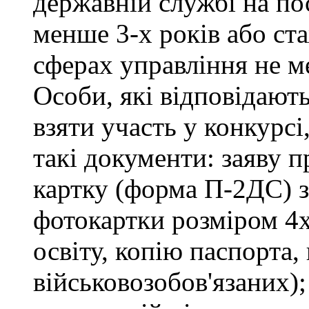
державній службі на пос
менше 3-х років або ст
сферах управління не м
Особи, які відповідают
взяти участь у конкурсі
такі документи: заяву п
картку (форма П-2ДС) з
фотокартки розміром 4х
освіту, копію паспорта,
військовозобов'язаних)