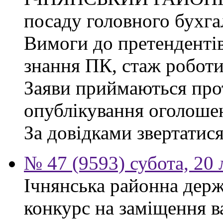
посаду головного бухга
Вимоги до претендентів
знання ПК, стаж роботи
Заяви приймаються прот
опублікування оголоше
За довідками звертатися
№ 47 (9593) субота, 20
Ічнянська районна держ
конкурс на заміщення 