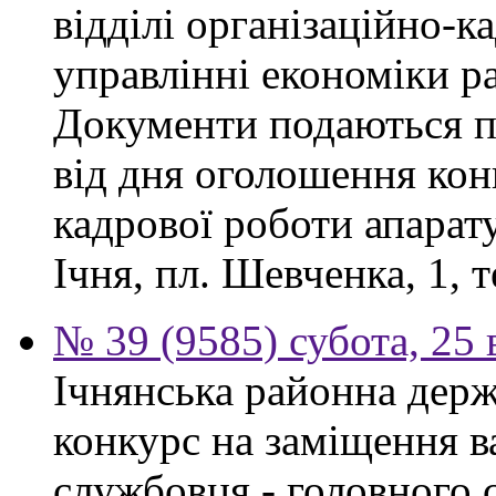
відділі організаційно-к
управлінні економіки р
Документи подаються п
від дня оголошення конк
кадрової роботи апарату
Ічня, пл. Шевченка, 1, т
№ 39 (9585) субота, 25
Ічнянська районна держ
конкурс на заміщення в
службовця - головного с