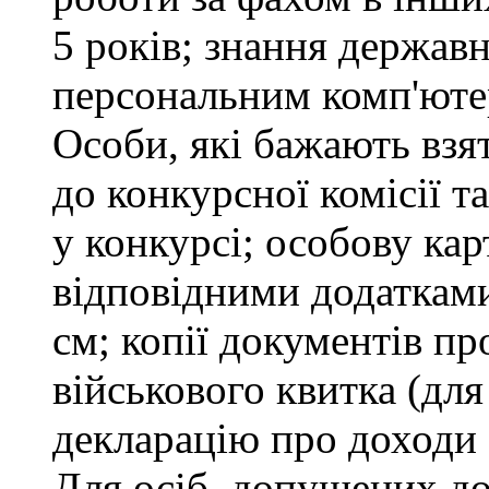
5 років; знання держав
персональним комп'юте
Особи, які бажають взя
до конкурсної комісії т
у конкурсі; особову ка
відповідними додатками
см; копії документів пр
військового квитка (для
декларацію про доходи 
Для осіб, допущених до