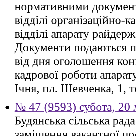
нормативними докумен
відділі організаційно-к
відділі апарату райдерж
Документи подаються п
від дня оголошення конк
кадрової роботи апарату
Ічня, пл. Шевченка, 1, т
№ 47 (9593) субота, 20
Будянська сільська рад
заміщення вакантної по