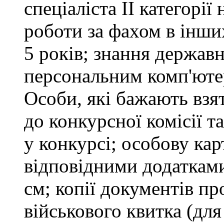
спеціаліста ІІ категорії
роботи за фахом в інши
5 років; знання держав
персональним комп'юте
Особи, які бажають взя
до конкурсної комісії т
у конкурсі; особову ка
відповідними додатками
см; копії документів пр
військового квитка (для