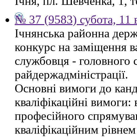
Ічня, пл. Шевченка, 1, т
№ 37 (9583) субота, 11
Ічнянська районна держ
конкурс на заміщення в
службовця - головного с
райдержадміністрації.
Основні вимоги до канд
кваліфікаційні вимоги: 
професійного спрямуван
кваліфікаційним рівнем 