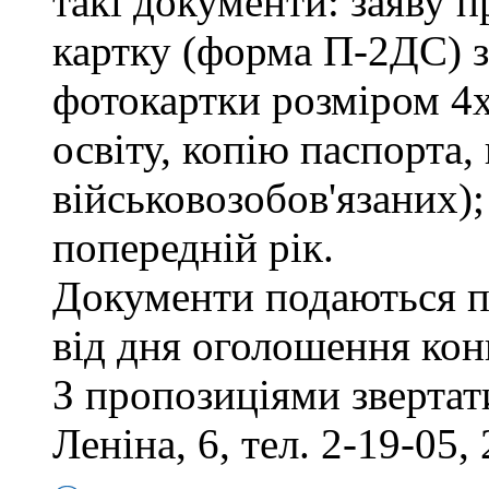
такі документи: заяву п
картку (форма П-2ДС) з
фотокартки розміром 4х
освіту, копію паспорта,
військовозобов'язаних)
попередній рік.
Документи подаються п
від дня оголошення кон
З пропозиціями звертати
Леніна, 6, тел. 2-19-05, 