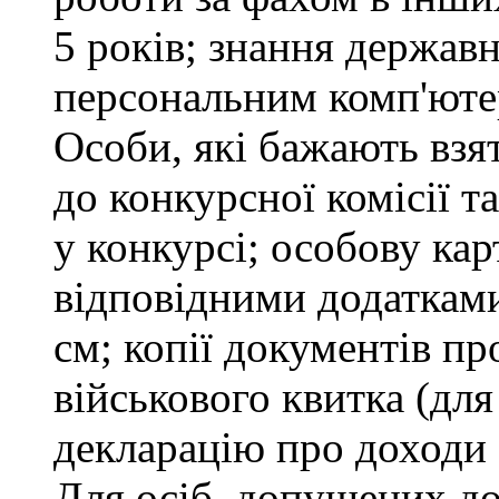
5 років; знання держав
персональним комп'юте
Особи, які бажають взя
до конкурсної комісії т
у конкурсі; особову ка
відповідними додатками
см; копії документів пр
військового квитка (для
декларацію про доходи 
Для осіб, допущених до