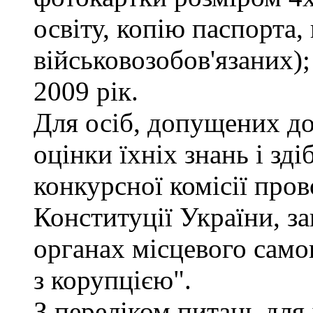
освіту, копію паспорта,
військовозобов'язаних)
2009 рік.
Для осіб, допущених до
оцінки їхніх знань і зд
конкурсної комісії про
Конституції України, з
органах місцевого само
з корупцією".
З переліком питань для