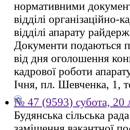
нормативними докумен
відділі організаційно-к
відділі апарату райдерж
Документи подаються п
від дня оголошення конк
кадрової роботи апарату
Ічня, пл. Шевченка, 1, т
№ 47 (9593) субота, 20
Будянська сільська рад
заміщення вакантної по