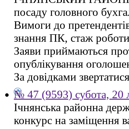
посаду головного бухга
Вимоги до претендентів
знання ПК, стаж роботи
Заяви приймаються прот
опублікування оголоше
За довідками звертатися
№ 47 (9593) субота, 20
Ічнянська районна держ
конкурс на заміщення 