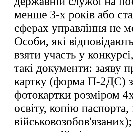
державній службі на пос
менше 3-х років або ст
сферах управління не м
Особи, які відповідают
взяти участь у конкурсі
такі документи: заяву п
картку (форма П-2ДС) з
фотокартки розміром 4х
освіту, копію паспорта,
військовозобов'язаних)