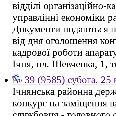
відділі організаційно-к
управлінні економіки р
Документи подаються п
від дня оголошення конк
кадрової роботи апарату
Ічня, пл. Шевченка, 1, т
№ 39 (9585) субота, 25
Ічнянська районна держ
конкурс на заміщення в
службовця - головного с