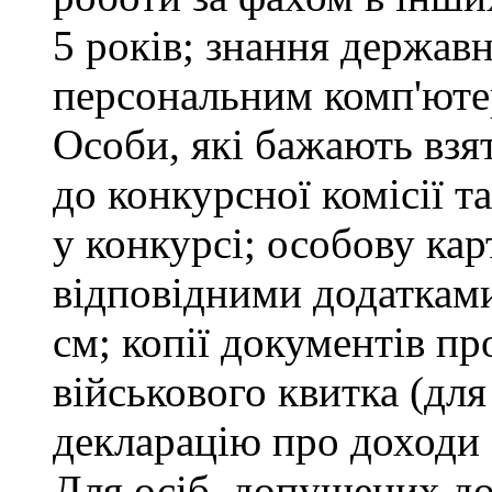
5 років; знання держав
персональним комп'юте
Особи, які бажають взя
до конкурсної комісії т
у конкурсі; особову ка
відповідними додатками
см; копії документів пр
військового квитка (для
декларацію про доходи 
Для осіб, допущених до