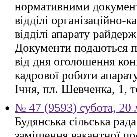
нормативними докумен
відділі організаційно-к
відділі апарату райдерж
Документи подаються п
від дня оголошення конк
кадрової роботи апарату
Ічня, пл. Шевченка, 1, т
№ 47 (9593) субота, 20
Будянська сільська рад
заміщення вакантної по