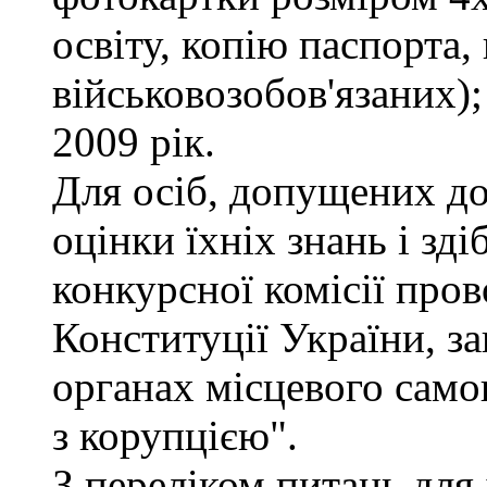
освіту, копію паспорта,
військовозобов'язаних)
2009 рік.
Для осіб, допущених до
оцінки їхніх знань і зд
конкурсної комісії про
Конституції України, з
органах місцевого само
з корупцією".
З переліком питань для