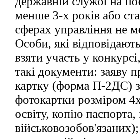
державній службі на пос
менше 3-х років або ст
сферах управління не м
Особи, які відповідают
взяти участь у конкурсі
такі документи: заяву п
картку (форма П-2ДС) з
фотокартки розміром 4х
освіту, копію паспорта,
військовозобов'язаних)