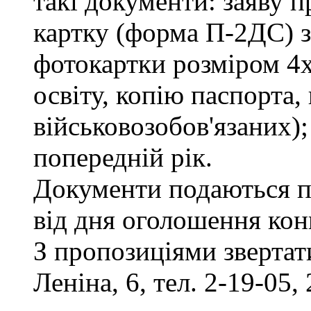
такі документи: заяву п
картку (форма П-2ДС) з
фотокартки розміром 4х
освіту, копію паспорта,
військовозобов'язаних)
попередній рік.
Документи подаються п
від дня оголошення кон
З пропозиціями звертати
Леніна, 6, тел. 2-19-05, 