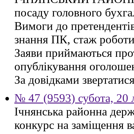
посаду головного бухга
Вимоги до претендентів
знання ПК, стаж роботи
Заяви приймаються прот
опублікування оголоше
За довідками звертатися
№ 47 (9593) субота, 20
Ічнянська районна держ
конкурс на заміщення 