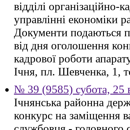
відділі організаційно-к
управлінні економіки р
Документи подаються п
від дня оголошення конк
кадрової роботи апарату
Ічня, пл. Шевченка, 1, т
№ 39 (9585) субота, 25
Ічнянська районна держ
конкурс на заміщення в
службовця - головного с