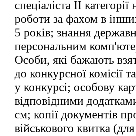
спеціаліста ІІ категорії
роботи за фахом в інши
5 років; знання держав
персональним комп'юте
Особи, які бажають взя
до конкурсної комісії т
у конкурсі; особову ка
відповідними додатками
см; копії документів пр
військового квитка (для