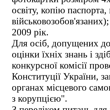
освіту, копію паспорта,
військовозобов'язаних)
2009 рік.
Для осіб, допущених до
оцінки їхніх знань і зд
конкурсної комісії про
Конституції України, з
органах місцевого само
з корупцією".
З переліком питань для