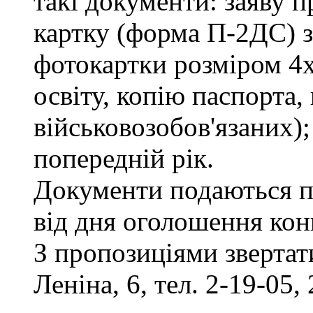
такі документи: заяву п
картку (форма П-2ДС) з
фотокартки розміром 4х
освіту, копію паспорта,
військовозобов'язаних)
попередній рік.
Документи подаються п
від дня оголошення кон
З пропозиціями звертати
Леніна, 6, тел. 2-19-05, 