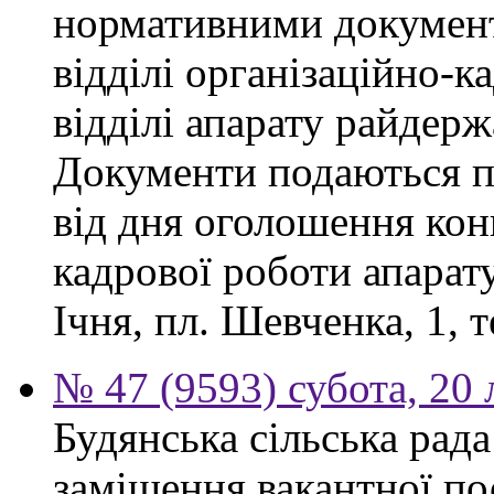
нормативними докумен
відділі організаційно-к
відділі апарату райдерж
Документи подаються п
від дня оголошення конк
кадрової роботи апарату
Ічня, пл. Шевченка, 1, т
№ 47 (9593) субота, 20
Будянська сільська рад
заміщення вакантної по