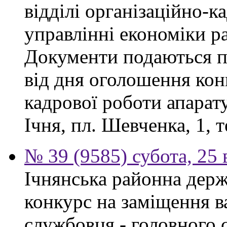
відділі організаційно-к
управлінні економіки р
Документи подаються п
від дня оголошення конк
кадрової роботи апарату
Ічня, пл. Шевченка, 1, т
№ 39 (9585) субота, 25
Ічнянська районна держ
конкурс на заміщення в
службовця - головного с