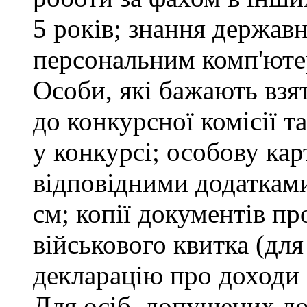
5 років; знання держав
персональним комп'юте
Особи, які бажають взя
до конкурсної комісії т
у конкурсі; особову ка
відповідними додатками
см; копії документів пр
військового квитка (для
декларацію про доходи 
Для осіб, допущених до