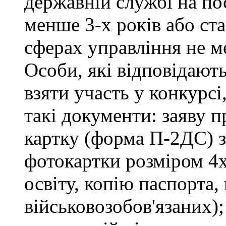
державній службі на пос
менше 3-х років або ст
сферах управління не м
Особи, які відповідают
взяти участь у конкурсі
такі документи: заяву п
картку (форма П-2ДС) з
фотокартки розміром 4х
освіту, копію паспорта,
військовозобов'язаних)