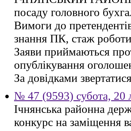
посаду головного бухга
Вимоги до претендентів
знання ПК, стаж роботи
Заяви приймаються прот
опублікування оголоше
За довідками звертатися
№ 47 (9593) субота, 20
Ічнянська районна держ
конкурс на заміщення 