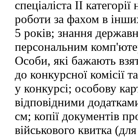
спеціаліста ІІ категорії
роботи за фахом в інши
5 років; знання держав
персональним комп'юте
Особи, які бажають взя
до конкурсної комісії т
у конкурсі; особову ка
відповідними додатками
см; копії документів пр
військового квитка (для