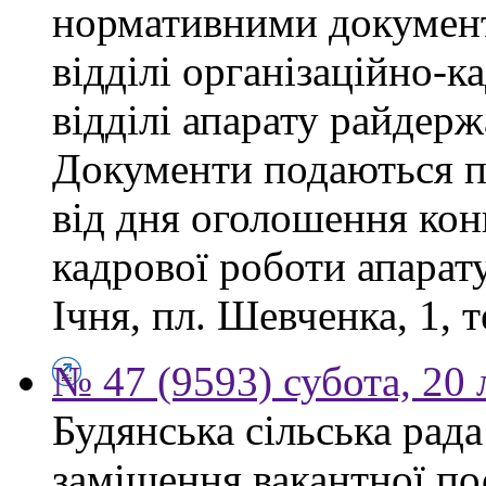
нормативними докумен
відділі організаційно-к
відділі апарату райдерж
Документи подаються п
від дня оголошення конк
кадрової роботи апарату
Ічня, пл. Шевченка, 1, т
№ 47 (9593) субота, 20
Будянська сільська рад
заміщення вакантної по