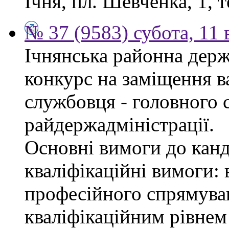
Ічня, пл. Шевченка, 1, т
№ 37 (9583) субота, 11
Ічнянська районна держ
конкурс на заміщення в
службовця - головного с
райдержадміністрації.
Основні вимоги до канд
кваліфікаційні вимоги: 
професійного спрямуван
кваліфікаційним рівнем 