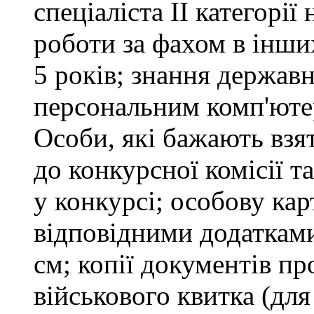
спеціаліста ІІ категорії
роботи за фахом в інши
5 років; знання держав
персональним комп'юте
Особи, які бажають взя
до конкурсної комісії т
у конкурсі; особову ка
відповідними додатками
см; копії документів пр
військового квитка (для