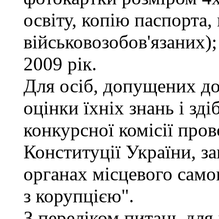
освіту, копію паспорта,
військовозобов'язаних)
2009 рік.
Для осіб, допущених до
оцінки їхніх знань і зд
конкурсної комісії про
Конституції України, з
органах місцевого само
з корупцією".
З переліком питань для