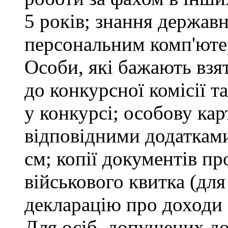
5 років; знання держав
персональним комп'юте
Особи, які бажають взя
до конкурсної комісії т
у конкурсі; особову ка
відповідними додатками
см; копії документів пр
військового квитка (для
декларацію про доходи 
Для осіб, допущених до