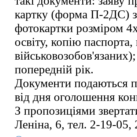
такі документи: заяву п
картку (форма П-2ДС) з
фотокартки розміром 4х
освіту, копію паспорта,
військовозобов'язаних)
попередній рік.
Документи подаються п
від дня оголошення кон
З пропозиціями звертати
Леніна, 6, тел. 2-19-05, 