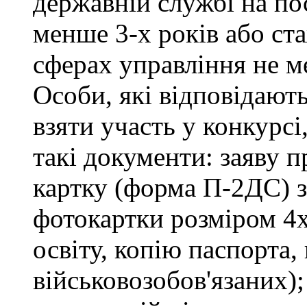
державній службі на пос
менше 3-х років або ст
сферах управління не м
Особи, які відповідают
взяти участь у конкурсі
такі документи: заяву п
картку (форма П-2ДС) з
фотокартки розміром 4х
освіту, копію паспорта,
військовозобов'язаних)