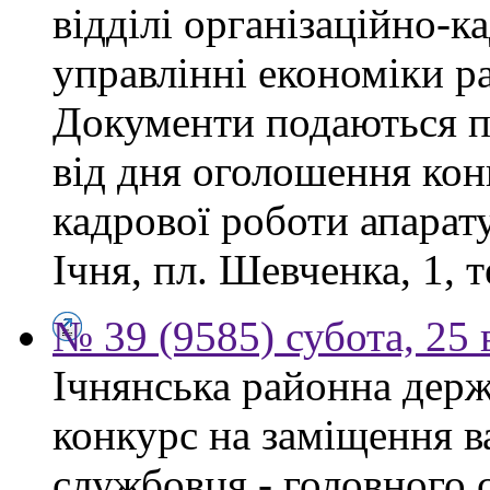
відділі організаційно-к
управлінні економіки р
Документи подаються п
від дня оголошення конк
кадрової роботи апарату
Ічня, пл. Шевченка, 1, т
№ 39 (9585) субота, 25
Ічнянська районна держ
конкурс на заміщення в
службовця - головного с