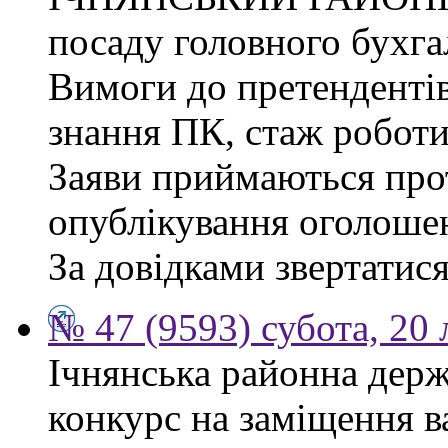
посаду головного бухга
Вимоги до претендентів
знання ПК, стаж роботи
Заяви приймаються прот
опублікування оголоше
За довідками звертатися
№ 47 (9593) субота, 20
Ічнянська районна держ
конкурс на заміщення 