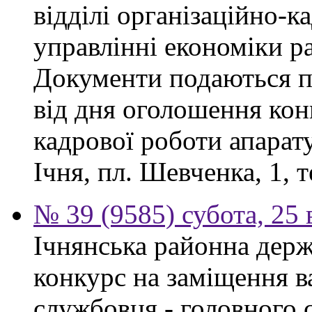
відділі організаційно-к
управлінні економіки р
Документи подаються п
від дня оголошення конк
кадрової роботи апарату
Ічня, пл. Шевченка, 1, т
№ 39 (9585) субота, 25
Ічнянська районна держ
конкурс на заміщення в
службовця - головного с