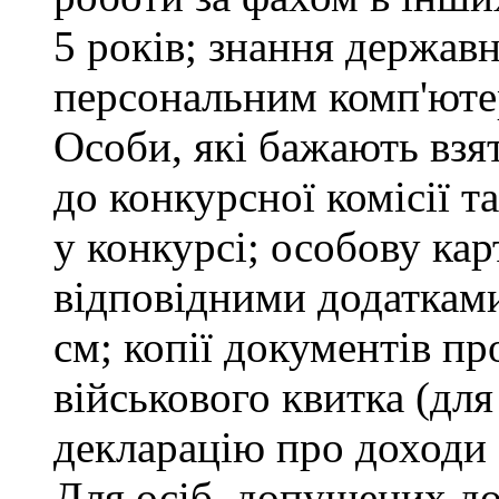
5 років; знання держав
персональним комп'юте
Особи, які бажають взя
до конкурсної комісії т
у конкурсі; особову ка
відповідними додатками
см; копії документів пр
військового квитка (для
декларацію про доходи 
Для осіб, допущених до