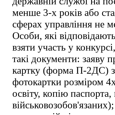
державній службі на пос
менше 3-х років або ст
сферах управління не м
Особи, які відповідают
взяти участь у конкурсі
такі документи: заяву п
картку (форма П-2ДС) з
фотокартки розміром 4х
освіту, копію паспорта,
військовозобов'язаних)