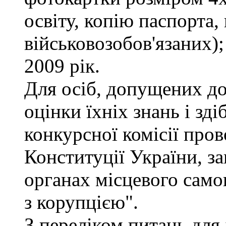
освіту, копію паспорта,
військовозобов'язаних)
2009 рік.
Для осіб, допущених до
оцінки їхніх знань і зд
конкурсної комісії про
Конституції України, з
органах місцевого само
з корупцією".
З переліком питань для