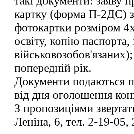
такі документи: заяву п
картку (форма П-2ДС) з
фотокартки розміром 4х
освіту, копію паспорта,
військовозобов'язаних)
попередній рік.
Документи подаються п
від дня оголошення кон
З пропозиціями звертати
Леніна, 6, тел. 2-19-05, 