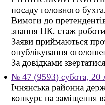
посаду головного бухга
Вимоги до претендентів
знання ПК, стаж роботи
Заяви приймаються прот
опублікування оголоше
За довідками звертатися
№ 47 (9593) субота, 20
Ічнянська районна держ
конкурс на заміщення 