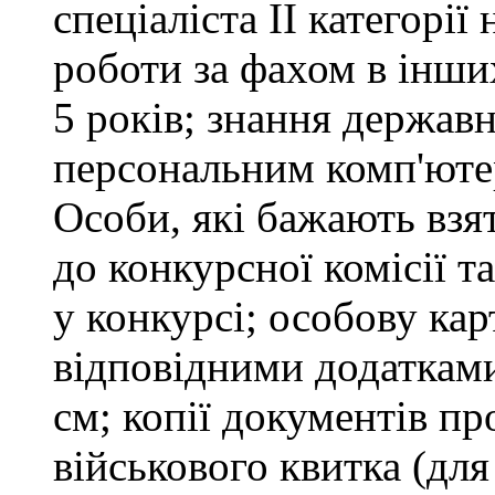
спеціаліста ІІ категорії
роботи за фахом в інши
5 років; знання держав
персональним комп'юте
Особи, які бажають взя
до конкурсної комісії т
у конкурсі; особову ка
відповідними додатками
см; копії документів пр
військового квитка (для