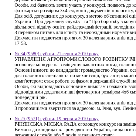
Особи, які бажають взяти участь у конкурсі, подають до к
фотокартки розміром 3х4 см; копії документів про освіту,
Для осіб, допущених до конкурсу, з метою об'єктивної оці
України "Про державну службу" та "Про боротьбу з корупці
діяльності відділу освіти райдержадміністрації, володіння
З переліком питань для іспиту та необхідними нормативни
Документи подаються протягом 30 календарних днів від дня
17-58.
№ 34 (9580) субота, 21 серпня 2010 року
УПРАВЛІННЯ АГРОПРОМИСЛОВОГО РОЗВИТКУ ІЧ
оголошує конкурс на заміщення вакантних посад головного 
Основні вимоги до кандидатів: громадянство України, осві
для головного спеціаліста по механізації; бухгалтерський
комп'ютером; стаж роботи за фахом в державній службі на
Особи, які відповідають основним вимогам і бажають взяти
відповідними додатками; дві фотокартки розміром 4х6 см; 
попередній рік.
Документи подаються протягом 30 календарних днів від 
З пропозиціями звертатися за адресою: м. Ічня, вул. Леніна,
№ 25 (9571) субота, 19 червня 2010 року
ІЧНЯНСЬКА МІСЬКА РАДА оголошує конкурс на заміщення в
Вимоги до кандидатів: громадянство України, вища освіт
державної служби або 5 років загального стажу.