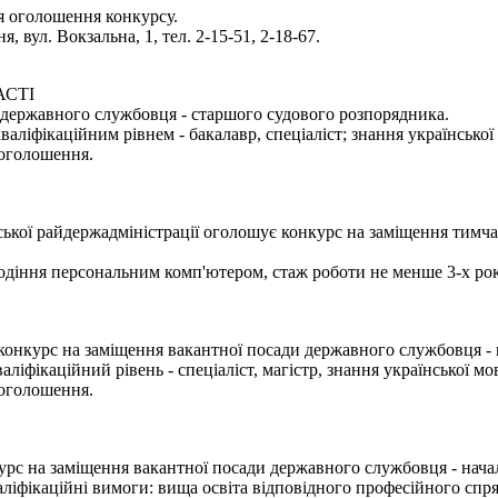
я оголошення конкурсу.
, вул. Вокзальна, 1, тел. 2-15-51, 2-18-67.
АСТІ
 державного службовця - старшого судового розпорядника.
аліфікаційним рівнем - бакалавр, спеціаліст; знання української
 оголошення.
ської райдержадміністрації оголошує конкурс на заміщення тимча
лодіння персональним комп'ютером, стаж роботи не менше 3-х рок
конкурс на заміщення вакантної посади державного службовця - 
ліфікаційний рівень - спеціаліст, магістр, знання української мо
 оголошення.
рс на заміщення вакантної посади державного службовця - началь
ліфікаційні вимоги: вища освіта відповідного професійного спря