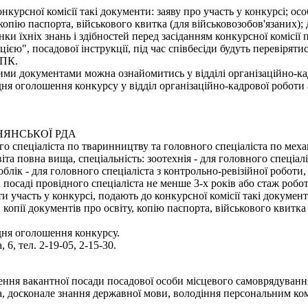
онкурсної комісії такі документи: заяву про участь у конкурсі; о
 копію паспорта, військового квитка (для військовозобов'язаних);
нки їхніх знань і здібностей перед засіданням конкурсної комісії
єю", посадової інструкції, під час співбесіди будуть перевірят
 ПК.
ми документами можна ознайомитись у відділі організаційно-кадр
 оголошення конкурсу у відділ організаційно-кадрової роботи апа
НЯНСЬКОЇ РДА
спеціаліста по тваринництву та головного спеціаліста по механі
та повна вища, спеціальність: зоотехнія - для головного спеціалі
 облік - для головного спеціаліста з контрольно-ревізійної робо
 посаді провідного спеціаліста не менше 3-х років або стаж робо
 участь у конкурсі, подають до конкурсної комісії такі документ
копії документів про освіту, копію паспорта, військового квитка
дня оголошення конкурсу.
 6, тел. 2-19-05, 2-15-30.
акантної посади посадової особи місцевого самоврядування - з
а, досконале знання державної мови, володіння персональним ком