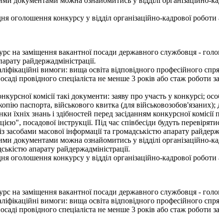
ими документами можна ознайомитись у відділі організаційно-ка
 оголошення конкурсу у відділ організаційно-кадрової роботи апа
рс на заміщення вакантної посади державного службовця - головн
апарату райдержадміністрації.
ліфікаційні вимоги: вища освіта відповідного професійного спря
посаді провідного спеціаліста не менше 3 років або стаж роботи 
онкурсної комісії такі документи: заяву про участь у конкурсі; о
 копію паспорта, військового квитка (для військовозобов'язаних);
нки їхніх знань і здібностей перед засіданням конкурсної комісії
ією", посадової інструкції. Під час співбесіди будуть перевірят
в із засобами масової інформації та громадськістю апарату райдер
ми документами можна ознайомитись у відділі організаційно-кад
адськістю апарату райдержадміністрації.
 оголошення конкурсу у відділ організаційно-кадрової роботи апа
рс на заміщення вакантної посади державного службовця - головн
ліфікаційні вимоги: вища освіта відповідного професійного спря
посаді провідного спеціаліста не менше 3 років або стаж роботи 