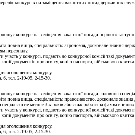
- перелік конкурсів на заміщення вакантних посад державних служ
олошує конкурс на заміщення вакантної посади першого заступн
іта повна вища, спеціальність: агрономія, досконале знання де
ям персоналу.
 участь у конкурсі, подають до конкурсної комісії такі документ
копії документів про освіту, копію паспорта, військового квитка
дня оголошення конкурсу.
 6, тел. 2-19-05, 2-15-30.
лошує конкурс на заміщення вакантної посади головного спеціалі
віта повна вища, спеціальність: правознавство, досконале знанн
спеціаліста не менше 3-х років або стаж роботи за фахом в інших
 участь у конкурсі, подають до конкурсної комісії такі документ
копії документів про освіту, копію паспорта, військового квитка
дня оголошення конкурсу.
 6, тел. 2-19-05, 2-15-30.