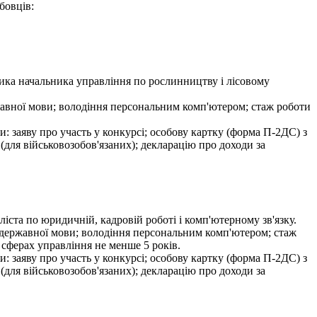
бовців:
ика начальника управління по рослинництву і лісовому
ржавної мови; володіння персональним комп'ютером; стаж роботи
и: заяву про участь у конкурсі; особову картку (форма П-2ДС) з
 (для військовозобов'язаних); декларацію про доходи за
ста по юридичній, кадровій роботі і комп'ютерному зв'язку.
я державної мови; володіння персональним комп'ютером; стаж
 сферах управління не менше 5 років.
и: заяву про участь у конкурсі; особову картку (форма П-2ДС) з
 (для військовозобов'язаних); декларацію про доходи за