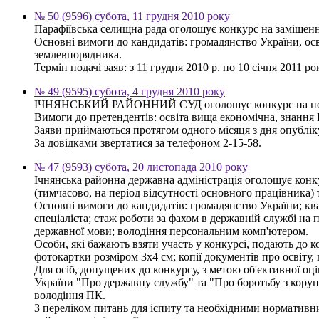
№ 50 (9596) субота, 11 грудня 2010 року
Парафіївська селищна рада оголошує конкурс на заміщенн
Основні вимоги до кандидатів: громадянство України, осв
землевпорядника.
Термін подачі заяв: з 11 грудня 2010 р. по 10 січня 2011 р
№ 49 (9595) субота, 4 грудня 2010 року
ІЧНЯНСЬКИЙ РАЙОННИЙ СУД оголошує конкурс на поса
Вимоги до претендентів: освіта вища економічна, знання 
Заяви приймаються протягом одного місяця з дня опублі
За довідками звертатися за телефоном 2-15-58.
№ 47 (9593) субота, 20 листопада 2010 року
Ічнянська районна державна адміністрація оголошує конку
(тимчасово, на період відсутності основного працівника) т
Основні вимоги до кандидатів: громадянство України; ква
спеціаліста; стаж роботи за фахом в державній службі на п
державної мови; володіння персональним комп'ютером.
Особи, які бажають взяти участь у конкурсі, подають до к
фотокартки розміром 3х4 см; копії документів про освіту,
Для осіб, допущених до конкурсу, з метою об'єктивної оці
України "Про державну службу" та "Про боротьбу з корупці
володіння ПК.
З переліком питань для іспиту та необхідними нормативни