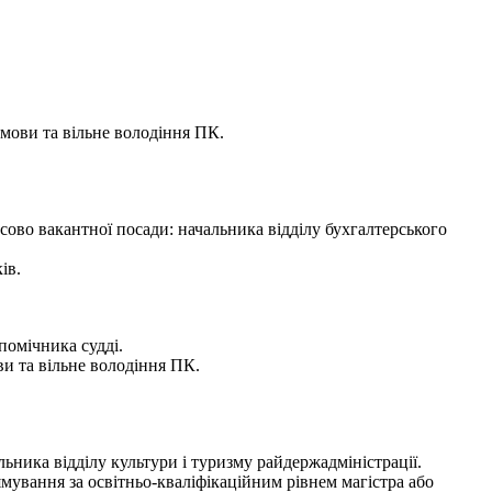
 мови та вільне володіння ПК.
сово вакантної посади: начальника відділу бухгалтерського
ів.
помічника судді.
ви та вільне володіння ПК.
ника відділу культури і туризму райдержадміністрації.
мування за освітньо-кваліфікаційним рівнем магістра або