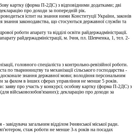
собову картку (форма П-2ДС) з відповідними додатками; дві
 декларацію про доходи за попередній рік.
 проводиться іспит на знання ними Конституції України, законів
ися знання законодавства, що стосуються державної служби та
ової роботи апарату та відділі освіти райдержадміністрації.
рату райдержадміністрації, м. Ічня, пл. Шевченка, 1, тел. 2-
зації, головного спеціаліста з контрольно-ревізійної роботи.
ста по тваринництву та механізації сільського господарства -
ти, досконале знання державної мови; володіння персональним
ти за фахом в інших сферах управління не менше 5 років.
и: заяву про участь у конкурсі; особову картку (форма П-2ДС) з
 (для військовозобов'язаних); декларацію про доходи за
авідувача загальним відділом Ічнянської міської ради.
п'ютером, стаж роботи не менше 3-х років на посадах