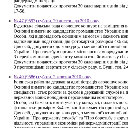
райдержадміністрації.
Документи подаються протягом 30 календарних днів від дня
17-58.
№ 47 (9593) субота, 20 листопада 2010 року
Будянська сільська рада оголошує конкурс на заміщення ва
Основні вимоги до кандидатів: громадянство України; ви
Особи, які відповідають основним вимогам і бажають взяти
відповідними додатками; дві фотокартки розміром 4х6 см; 
Для осіб, допущених до конкурсу, з метою об'єктивної оці
України "Про службу в органах місцевого самоврядування
З переліком питань для іспиту можна ознайомитись у сільс
Документи подаються протягом 30 календарних днів від 
З пропозиціями звертатися у сільську раду, с. Буди, тел. 2-
№ 40 (9586) субота, 2 жовтня 2010 року
Ічнянська районна державна адміністрація оголошує конк
Основні вимоги до кандидатів: громадянство України; ква
спеціаліста; стаж роботи за фахом в державній службі на 
державної мови; володіння персональним комп'ютером.
Особи, які бажають взяти участь у конкурсі, подають до к
фотокартки розміром 3х4 см; копії документів про освіту,
Для осіб, допущених до конкурсу, з метою об'єктивної оці
України "Про державну службу" та "Про боротьбу з корупці
діяльності управління економіки райдержадміністрації (зо