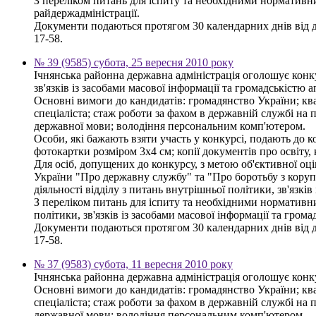
З переліком питань для іспиту та необхідними нормативн
райдержадміністрації.
Документи подаються протягом 30 календарних днів від дня
17-58.
№ 39 (9585) субота, 25 вересня 2010 року
Ічнянська районна державна адміністрація оголошує конку
зв'язків із засобами масової інформації та громадськістю 
Основні вимоги до кандидатів: громадянство України; ква
спеціаліста; стаж роботи за фахом в державній службі на 
державної мови; володіння персональним комп'ютером.
Особи, які бажають взяти участь у конкурсі, подають до к
фотокартки розміром 3х4 см; копії документів про освіту,
Для осіб, допущених до конкурсу, з метою об'єктивної оці
України "Про державну службу" та "Про боротьбу з корупц
діяльності відділу з питань внутрішньої політики, зв'язкі
З переліком питань для іспиту та необхідними нормативни
політики, зв'язків із засобами масової інформації та гром
Документи подаються протягом 30 календарних днів від дня
17-58.
№ 37 (9583) субота, 11 вересня 2010 року
Ічнянська районна державна адміністрація оголошує конку
Основні вимоги до кандидатів: громадянство України; ква
спеціаліста; стаж роботи за фахом в державній службі на 
державної мови; володіння персональним комп'ютером.