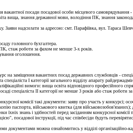
я вакантної посади посадової особи місцевого самоврядування - 
іта вища, знання державної мови, володіння ПК, знання законода
оку. Заяви надсилати за адресою: смт. Парафіївка, вул. Тараса Шев
ду головного бухгалтера.
ПК, стаж роботи за фахом не менше 3-х років.
кування оголошення.
рс на заміщення вакантних посад державних службовців - спеціалі
а спеціаліста І категорії загального відділу апарату райдержадмін
ліфікаційні вимоги: вища освіта відповідного професійного спря
осаді спеціаліста ІІ категорії не менше 3 років або стаж роботи 
онкурсної комісії такі документи: заяву про участь у конкурсі; о
 копію паспорта, військового квитка (для військовозобов'язаних);
нки їхніх знань і здібностей перед засіданням конкурсної комісії
єю", посадової інструкції, під час співбесіди будуть перевірят
ми документами можна ознайомитись у відділі організаційно-кад