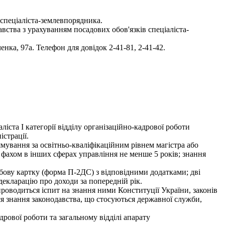
спеціаліста-землевпорядника.
вства з урахуванням посадових обов'язків спеціаліста-
ченка, 97а. Телефон для довідок 2-41-81, 2-41-42.
ста І категорії відділу організаційно-кадрової роботи
істрації.
мування за освітньо-кваліфікаційним рівнем магістра або
за фахом в інших сферах управління не менше 5 років; знання
собову картку (форма П-2ДС) з відповідними додатками; дві
 декларацію про доходи за попередній рік.
 проводиться іспит на знання ними Конституції України, законів
ися знання законодавства, що стосуються державної служби,
рової роботи та загальному відділі апарату