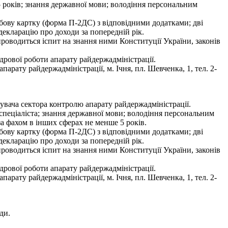
5 років; знання державної мови; володіння персональним
собову картку (форма П-2ДС) з відповідними додатками; дві
 декларацію про доходи за попередній рік.
 проводиться іспит на знання ними Конституції України, законів
рової роботи апарату райдержадміністрації.
рату райдержадміністрації, м. Ічня, пл. Шевченка, 1, тел. 2-
увача сектора контролю апарату райдержадміністрації.
 спеціаліста; знання державної мови; володіння персональним
за фахом в інших сферах не менше 5 років.
собову картку (форма П-2ДС) з відповідними додатками; дві
 декларацію про доходи за попередній рік.
 проводиться іспит на знання ними Конституції України, законів
рової роботи апарату райдержадміністрації.
рату райдержадміністрації, м. Ічня, пл. Шевченка, 1, тел. 2-
ди.