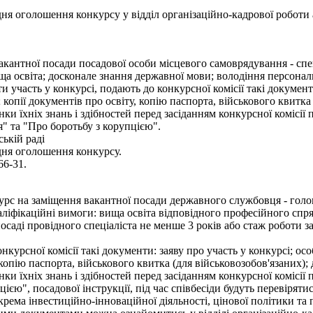
 оголошення конкурсу у відділ організаційно-кадрової роботи апа
кантної посади посадової особи місцевого самоврядування - спеціа
ща освіта; досконале знання державної мови; володіння персона
 участь у конкурсі, подають до конкурсної комісії такі документ
копії документів про освіту, копію паспорта, військового квитка 
нки їхніх знань і здібностей перед засіданням конкурсної комісії
" та "Про боротьбу з корупцією".
ькій раді
дня оголошення конкурсу.
66-31.
урс на заміщення вакантної посади державного службовця - голов
ліфікаційні вимоги: вища освіта відповідного професійного спря
посаді провідного спеціаліста не менше 3 років або стаж роботи 
онкурсної комісії такі документи: заяву про участь у конкурсі; о
 копію паспорта, військового квитка (для військовозобов'язаних);
нки їхніх знань і здібностей перед засіданням конкурсної комісії
єю", посадової інструкції, під час співбесіди будуть перевірят
крема інвестиційно-інноваційної діяльності, цінової політики т