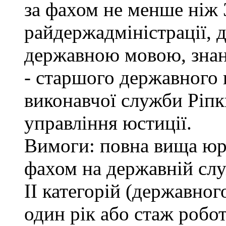
за фахом не менше ніж 
райдержадміністрації, 
державною мовою, знан
- старшого державного 
виконавчої служби Ріп
управління юстиції.
Вимоги: повна вища юри
фахом на державній служ
ІІ категорій (державно
один рік або стаж робо