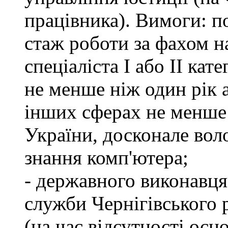
працівника). Вимоги: п
стаж роботи за фахом н
спеціаліста І або ІІ ка
не менше ніж один рік 
інших сферах не менше 
України, досконале во
знання комп'ютера;
- державного виконавця
служби Чернігівського 
(на час відсутності осн