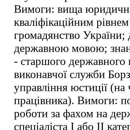
Вимоги: вища юридична 
кваліфікаційним рівнем 
громадянство України; 
державною мовою; знан
- старшого державного 
виконавчої служби Бор
управління юстиції (на 
працівника). Вимоги: п
роботи за фахом на дер
спеціаліста І або ІІ ка