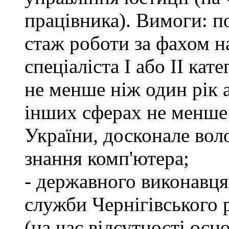
працівника). Вимоги: п
стаж роботи за фахом н
спеціаліста І або ІІ ка
не менше ніж один рік 
інших сферах не менше 
України, досконале во
знання комп'ютера;
- державного виконавця
служби Чернігівського 
(на час відсутності осн