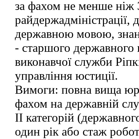
за фахом не менше ніж 
райдержадміністрації, 
державною мовою, знан
- старшого державного 
виконавчої служби Ріп
управління юстиції.
Вимоги: повна вища юри
фахом на державній служ
ІІ категорій (державно
один рік або стаж робо