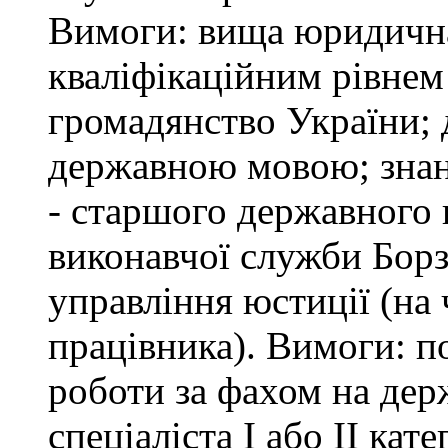
Вимоги: вища юридична 
кваліфікаційним рівнем 
громадянство України; 
державною мовою; знан
- старшого державного 
виконавчої служби Бор
управління юстиції (на 
працівника). Вимоги: п
роботи за фахом на дер
спеціаліста І або ІІ ка