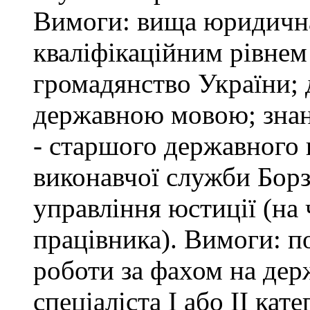
Вимоги: вища юридична 
кваліфікаційним рівнем 
громадянство України; 
державною мовою; знан
- старшого державного 
виконавчої служби Бор
управління юстиції (на 
працівника). Вимоги: п
роботи за фахом на дер
спеціаліста І або ІІ ка