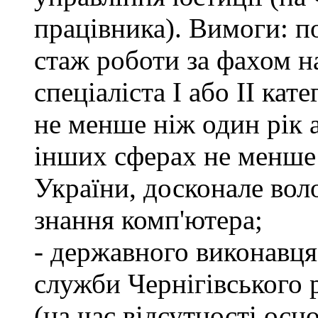
працівника). Вимоги: п
стаж роботи за фахом н
спеціаліста І або ІІ ка
не менше ніж один рік 
інших сферах не менше 
України, досконале во
знання комп'ютера;
- державного виконавця
служби Чернігівського 
(на час відсутності осн