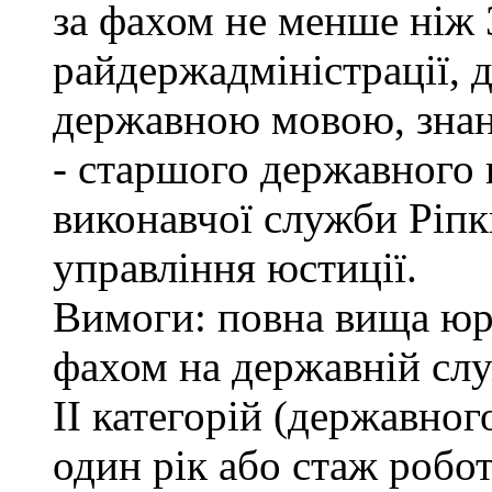
за фахом не менше ніж 
райдержадміністрації, 
державною мовою, знан
- старшого державного 
виконавчої служби Ріп
управління юстиції.
Вимоги: повна вища юри
фахом на державній служ
ІІ категорій (державно
один рік або стаж робо