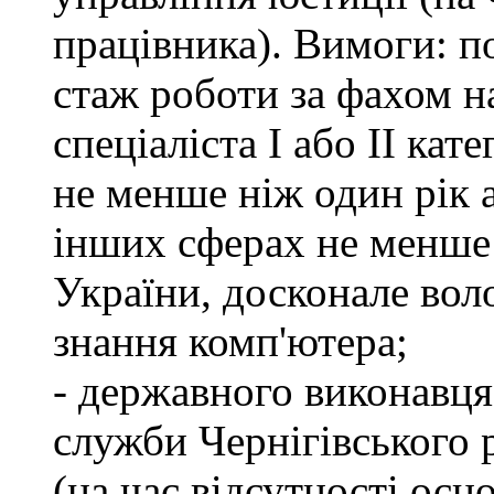
працівника). Вимоги: п
стаж роботи за фахом н
спеціаліста І або ІІ ка
не менше ніж один рік 
інших сферах не менше 
України, досконале во
знання комп'ютера;
- державного виконавця
служби Чернігівського 
(на час відсутності осн