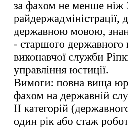
за фахом не менше ніж 
райдержадміністрації, 
державною мовою, знан
- старшого державного 
виконавчої служби Ріп
управління юстиції.
Вимоги: повна вища юри
фахом на державній служ
ІІ категорій (державно
один рік або стаж робо