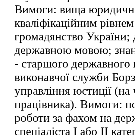
Вимоги: вища юридична 
кваліфікаційним рівнем 
громадянство України; 
державною мовою; знан
- старшого державного 
виконавчої служби Бор
управління юстиції (на 
працівника). Вимоги: п
роботи за фахом на дер
спеціаліста І або ІІ ка