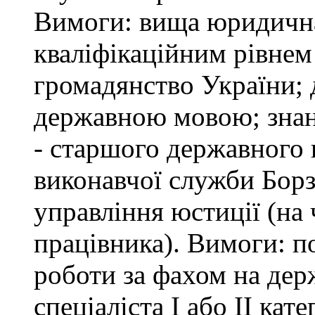
Вимоги: вища юридична 
кваліфікаційним рівнем 
громадянство України; 
державною мовою; знан
- старшого державного 
виконавчої служби Бор
управління юстиції (на 
працівника). Вимоги: п
роботи за фахом на дер
спеціаліста І або ІІ ка