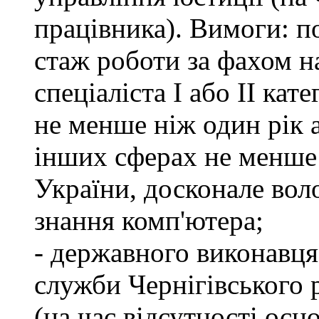
працівника). Вимоги: п
стаж роботи за фахом н
спеціаліста І або ІІ ка
не менше ніж один рік 
інших сферах не менше 
України, досконале во
знання комп'ютера;
- державного виконавця
служби Чернігівського 
(на час відсутності осн