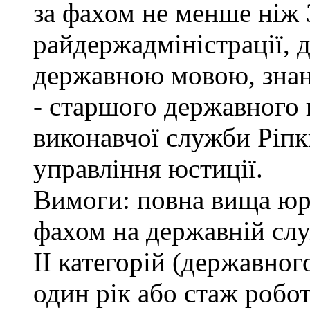
за фахом не менше ніж 
райдержадміністрації, 
державною мовою, знан
- старшого державного 
виконавчої служби Ріп
управління юстиції.
Вимоги: повна вища юри
фахом на державній служ
ІІ категорій (державно
один рік або стаж робо