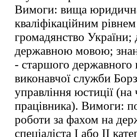
Вимоги: вища юридична 
кваліфікаційним рівнем 
громадянство України; 
державною мовою; знан
- старшого державного 
виконавчої служби Бор
управління юстиції (на 
працівника). Вимоги: п
роботи за фахом на дер
спеціаліста І або ІІ ка