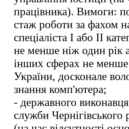
працівника). Вимоги: п
стаж роботи за фахом н
спеціаліста І або ІІ ка
не менше ніж один рік 
інших сферах не менше 
України, досконале во
знання комп'ютера;
- державного виконавця
служби Чернігівського 
(на час відсутності осн