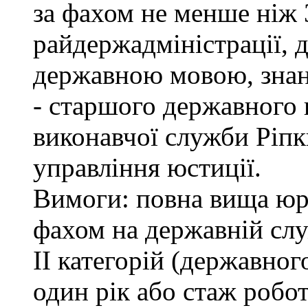
за фахом не менше ніж 
райдержадміністрації, 
державною мовою, знан
- старшого державного 
виконавчої служби Ріп
управління юстиції.
Вимоги: повна вища юри
фахом на державній служ
ІІ категорій (державно
один рік або стаж робо