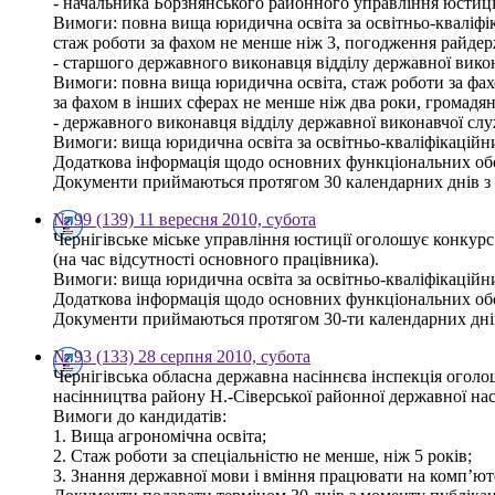
- начальника Борзнянського районного управління юстиції
Вимоги: повна вища юридична освіта за освітньо-кваліфік
стаж роботи за фахом не менше ніж 3, погодження райдер
- старшого державного виконавця відділу державної вико
Вимоги: повна вища юридична освіта, стаж роботи за фахо
за фахом в інших сферах не менше ніж два роки, громадя
- державного виконавця відділу державної виконавчої сл
Вимоги: вища юридична освіта за освітньо-кваліфікаційн
Додаткова інформація щодо основних функціональних обов
Документи приймаються протягом 30 календарних днів з дня
№ 99 (139) 11 вересня 2010, субота
Чернігівське міське управління юстиції оголошує конкурс 
(на час відсутності основного працівника).
Вимоги: вища юридична освіта за освітньо-кваліфікаційн
Додаткова інформація щодо основних функціональних обов
Документи приймаються протягом 30-ти календарних днів з 
№ 93 (133) 28 серпня 2010, субота
Чернігівська обласна державна насіннєва інспекція огол
насінництва району Н.-Сіверської районної державної насі
Вимоги до кандидатів:
1. Вища агрономічна освіта;
2. Стаж роботи за спеціальністю не менше, ніж 5 років;
3. Знання державної мови і вміння працювати на комп’ют