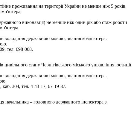
тійне проживання на території України не менше ніж 5 років,
омп'ютера;
(державного виконавця) не менше ніж один рік або стаж роботи
мп'ютера.
але володіння державною мовою, знання комп'ютера.
бою.
9, тел. 698-068.
ів цивільного стану Чернігівського міського управління юстиції
але володіння державною мовою, знання комп'ютера.
ою.
аб. 304, тел. 4-43-17, 67-19-87.
ця начальника – головного державного інспектора з