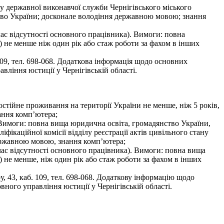
у державної виконавчої служби Чернігівського міського
ство України; досконале володіння державною мовою; знання
ас відсутності основного працівника). Вимоги: повна
я) не менше ніж один рік або стаж роботи за фахом в інших
109, тел. 698-068. Додаткова інформація щодо основних
вління юстиції у Чернігівській області.
стійне проживання на території України не менше, ніж 5 років,
ання комп’ютера;
. Вимоги: повна вища юридична освіта, громадянство України,
фікаційної комісії відділу реєстрації актів цивільного стану
державною мовою, знання комп’ютера;
час відсутності основного працівника). Вимоги: повна вища
я) не менше, ніж один рік або стаж роботи за фахом в інших
 43, каб. 109, тел. 698-068. Додаткову інформацію щодо
вного управління юстиції у Чернігівській області.