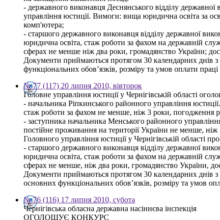
- державного виконавця Деснянського відділу державної 
управління юстиції. Вимоги: вища юридична освіта за ос
комп'ютера;
- старшого державного виконавця відділу державної вико
юридична освіта, стаж роботи за фахом на державній служб
сферах не менше ніж два роки, громадянство України; до
Документи приймаються протягом 30 календарних днів з дн
функціональних обов’язків, розміру та умов оплати праці 
№ 77 (117) 20 липня 2010, вівторок
Головне управління юстиції у Чернігівській області огол
- начальника Ріпкинського районного управління юстиції.
стаж роботи за фахом не менше, ніж 3 роки, погодження 
- заступника начальника Менського районного управління 
постійне проживання на території України не менше, ніж 5 
Головного управління юстиції у Чернігівській області п
- старшого державного виконавця відділу державної вико
юридична освіта, стаж роботи за фахом на державній служб
сферах не менше, ніж два роки, громадянство України, д
Документи приймаються протягом 30 календарних днів з дн
основних функціональних обов’язків, розміру та умов опла
№ 76 (116) 17 липня 2010, субота
Чернігівська обласна державна насіннєва інспекція
ОГОЛОШУЄ КОНКУРС