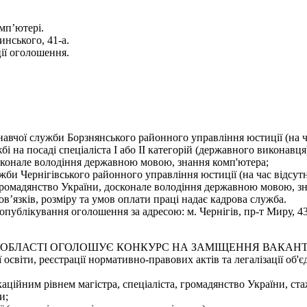
мп’ютері.
инського, 41-а.
ії оголошення.
навчої служби Борзнянського районного управління юстиції (на 
і на посаді спеціаліста І або ІІ категорій (державного виконавц
сконале володіння державною мовою, знання комп'ютера;
жби Чернігівського районного управління юстиції (на час відсут
 громадянство України, досконале володіння державною мовою, з
’язків, розміру та умов оплати праці надає кадрова служба.
ублікування оголошення за адресою: м. Чернігів, пр-т Миру, 43, 
ІЙ ОБЛАСТІ ОГОЛОШУЄ КОНКУРС НА ЗАМІЩЕННЯ ВАКАН
ї освіти, реєстрації нормативно-правових актів та легалізації об
аційним рівнем магістра, спеціаліста, громадянство України, ста
и;