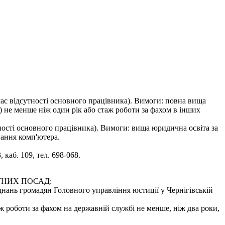
час відсутності основного працівника). Вимоги: повна вища
я) не менше ніж один рік або стаж роботи за фахом в інших
ності основного працівника). Вимоги: вища юридична освіта за
нання комп'ютера.
каб. 109, тел. 698-068.
ТНИХ ПОСАД:
'єднань громадян Головного управління юстиції у Чернігівській
ж роботи за фахом на державній службі не менше, ніж два роки,