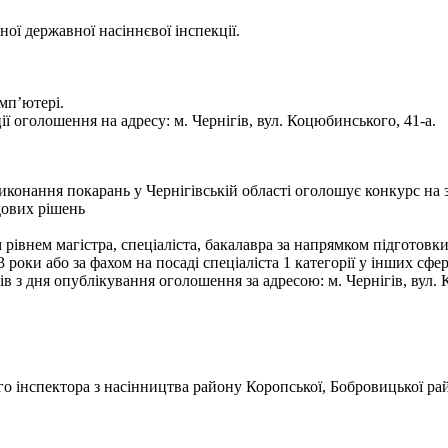
ої державної насіннєвої інспекції.
мп’ютері.
ї оголошення на адресу: м. Чернігів, вул. Коцюбинського, 41-а.
конання покарань у Чернігівській області оголошує конкурс на 
дових рішень
 рівнем магістра, спеціаліста, бакалавра за напрямком підготовк
 3 роки або за фахом на посаді спеціаліста 1 категорії у інших сфе
в з дня опублікування оголошення за адресою: м. Чернігів, вул.
о інспектора з насінництва району Коропської, Бобровицької ра