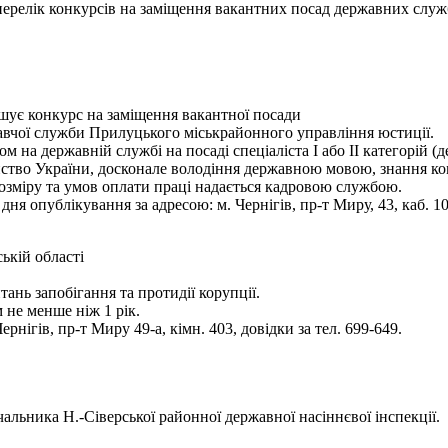
- перелік конкурсів на заміщення вакантних посад державних служ
ошує конкурс на заміщення вакантної посади
авчої служби Прилуцького міськрайонного управління юстиції.
м на державній службі на посаді спеціаліста І або ІІ категорій 
нство України, досконале володіння державною мовою, знання ко
озміру та умов оплати праці надається кадровою службою.
я опублікування за адресою: м. Чернігів, пр-т Миру, 43, каб. 109
ькій області
тань запобігання та протидії корупції.
 не менше ніж 1 рік.
нігів, пр-т Миру 49-а, кімн. 403, довідки за тел. 699-649.
льника Н.-Сіверської районної державної насіннєвої інспекції.