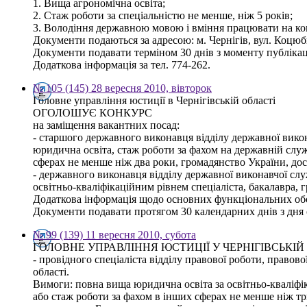
1. Вища агрономічна освіта;
2. Стаж роботи за спеціальністю не менше, ніж 5 років;
3. Володіння державною мовою і вміння працювати на ко
Документи подаються за адресою: м. Чернігів, вул. Коцюб
Документи подавати терміном 30 днів з моменту публікац
Додаткова інформація за тел. 774-262.
№ 105 (145) 28 вересня 2010, вівторок
Головне управління юстиції в Чернігівській області
ОГОЛОШУЄ КОНКУРС
на заміщення вакантних посад:
- старшого державного виконавця відділу державної вико
юридична освіта, стаж роботи за фахом на державній служб
сферах не менше ніж два роки, громадянство України, до
- державного виконавця відділу державної виконавчої слу
освітньо-кваліфікаційним рівнем спеціаліста, бакалавра,
Додаткова інформація щодо основних функціональних обов
Документи подавати протягом 30 календарних днів з дня оп
№ 99 (139) 11 вересня 2010, субота
ГОЛОВНЕ УПРАВЛІННЯ ЮСТИЦІЇ У ЧЕРНІГІВСЬК
- провідного спеціаліста відділу правової роботи, правово
області.
Вимоги: повна вища юридична освіта за освітньо-кваліфік
або стаж роботи за фахом в інших сферах не менше ніж тр