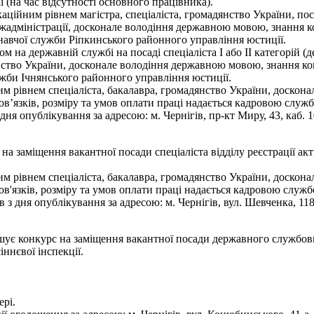
 (на час відсутності основного працівника).
аційним рівнем магістра, спеціаліста, громадянство України, пос
жадміністрації, досконале володіння державною мовою, знання к
навчої служби Ріпкинського районного управління юстиції.
м на державній службі на посаді спеціаліста І або ІІ категорій 
нство України, досконале володіння державною мовою, знання ко
ужби Ічнянського районного управління юстиції.
им рівнем спеціаліста, бакалавра, громадянство України, доскон
’язків, розміру та умов оплати праці надається кадровою служ
 опублікування за адресою: м. Чернігів, пр-кт Миру, 43, каб. 10
на заміщення вакантної посади спеціаліста відділу реєстрації акт
им рівнем спеціаліста, бакалавра, громадянство України, доскон
'язків, розміру та умов оплати праці надається кадровою служб
дня опублікування за адресою: м. Чернігів, вул. Шевченка, 118, к
ошує конкурс на заміщення вакантної посади державного службов
ннєвої інспекції.
ері.