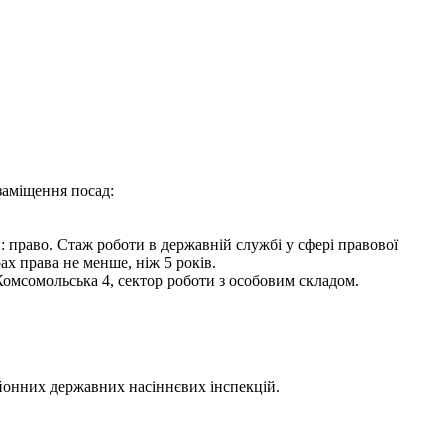
заміщення посад:
и: право. Стаж роботи в державній службі у сфері правової
рах права не менше, ніж 5 років.
 Комсомольська 4, сектор роботи з особовим складом.
йонних державних насіннєвих інспекцій.