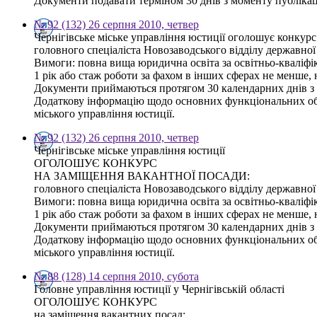
Документи подавати терміном 30 днів з моменту публікаці
№ 92 (132) 26 серпня 2010, четвер
Чернігівське міське управління юстиції оголошує конкурс
головного спеціаліста Новозаводського відділу державної 
Вимоги: повна вища юридична освіта за освітньо-кваліфіка
1 рік або стаж роботи за фахом в інших сферах не менше
Документи приймаються протягом 30 календарних днів з дн
Додаткову інформацію щодо основних функціональних обов’
міського управління юстиції.
№ 92 (132) 26 серпня 2010, четвер
Чернігівське міське управління юстиції
ОГОЛОШУЄ КОНКУРС
НА ЗАМІЩЕННЯ ВАКАНТНОЇ ПОСАДИ:
головного спеціаліста Новозаводського відділу державної 
Вимоги: повна вища юридична освіта за освітньо-кваліфіка
1 рік або стаж роботи за фахом в інших сферах не менше,
Документи приймаються протягом 30 календарних днів з дн
Додаткову інформацію щодо основних функціональних обов'
міського управління юстиції.
№ 88 (128) 14 серпня 2010, субота
Головне управління юстиції у Чернігівській області
ОГОЛОШУЄ КОНКУРС
на заміщення вакантних посад: