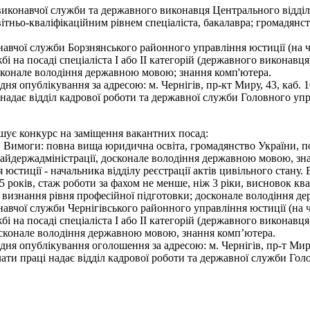
виконавчої служби та державного виконавця Центрального відділ
вітньо-кваліфікаційним рівнем спеціаліста, бакалавра; громадян
навчої служби Борзнянського районного управління юстиції (на ч
і на посаді спеціаліста І або ІІ категорій (державного виконавц
сконале володіння державною мовою; знання комп'ютера.
я опублікування за адресою: м. Чернігів, пр-кт Миру, 43, каб. 
надає відділ кадрової роботи та державної служби Головного упра
ошує конкурс на заміщення вакантних посад:
 Вимоги: повна вища юридична освіта, громадянство України, по
райдержадміністрації, досконале володіння державною мовою, зн
юстиції - начальника відділу реєстрації актів цивільного стану
років, стаж роботи за фахом не менше, ніж 3 ріки, висновок квалі
ро визнання рівня професійної підготовки; досконале володіння 
навчої служби Чернігівського районного управління юстиції (на 
і на посаді спеціаліста І або ІІ категорій (державного виконавц
осконале володіння державною мовою, знання комп’ютера.
я опублікування оголошення за адресою: м. Чернігів, пр-т Миру,
ти праці надає відділ кадрової роботи та державної служби Голо