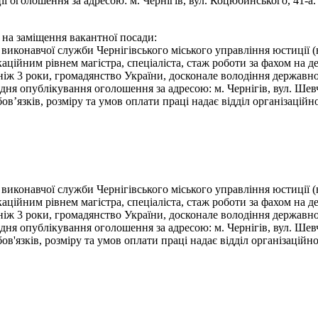
ї оголошення за адресою: м. Чернігів, вул. Коцюбинського, 41-а.
 на заміщення вакантної посади:
виконавчої служби Чернігівського міського управління юстиції (
ційним рівнем магістра, спеціаліста, стаж роботи за фахом на д
, ніж 3 роки, громадянство України, досконале володіння держав
я опублікування оголошення за адресою: м. Чернігів, вул. Шевчен
язків, розміру та умов оплати праці надає відділ організаційно
виконавчої служби Чернігівського міського управління юстиції (
ційним рівнем магістра, спеціаліста, стаж роботи за фахом на д
 ніж 3 роки, громадянство України, досконале володіння держав
я опублікування оголошення за адресою: м. Чернігів, вул. Шевчен
язків, розміру та умов оплати праці надає відділ організаційно