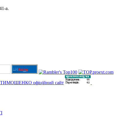
41-а.
І