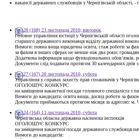
вакансії державних службовців у Чернігівській області, 
№ 128 (168) 23 листопада 2010, вівторок
Головне управління юстиції у Чернігівській області огол
старшого державного виконавця відділу державної викон
Вимоги: повна вища юридична освіта, стаж роботи за фахо
за фахом в інших сферах не менше ніж два роки; громадя
Додаткова інформація щодо функціональних обов’язків, р
Документи слід подавати протягом 30 календарних днів з дн
№ 127 (167) 20 листопада 2010, субота
Управління у справах захисту прав споживачів у Чернігівс
ОГОЛОШУЄ КОНКУРС
на заміщення вакантної посади головного спеціаліста з пи
Вимоги до кандидата: освіта вища, досвід роботи за фахом
Документи приймаються протягом місяця за адресою: м. Чер
№ 124 (164) 13 листопада 2010, субота
Чернігівська обласна державна насіннєва інспекція
ОГОЛОШУЄ КОНКУРС
на заміщення вакантної посади державного службовця нача
Вимоги до кандидатів: