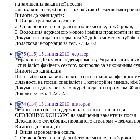
на заміщення вакантної посади
- державного службовця – начальника Семенівської районн
Вимоги до кандидатів:
1. Вища агрономічна освіта;
2. Стаж роботи за спеціальністю не менше, ніж 5 років;
3. Володіння державною мовою і вміння працювати на ко
Документи подавати терміном 30 днів з моменту публікаці
Додаткова інформація за тел. 77-42-62.
№ 75 (115) 15 липня 2010, чертвер
Управління Державного департаменту України з питань ви
- спеціаліст-фахівець сектору контролю за виконанням су
Вимоги до кандидата:
Повна або базова вища освіта за освітньо-кваліфікаційним
діяльності на посаді спеціаліста 1 категорії не менше, ніж
Документи для участі у конкурсі подавати протягом 30 дні
Довідки за тел. 4-22-32.
№ 74 (114) 13 липня 2010, вівторок
Чернігівська обласна державна насіннєва інспекція
ОГОЛОШУЄ КОНКУРС на заміщення вакантних посад:
Державного службовця, провідного агронома – державног
Вимоги до кандидатів:
1. Вища агрономічна освіта.
2. Стаж роботи за спеціальністю не менше, ніж 3 роки.