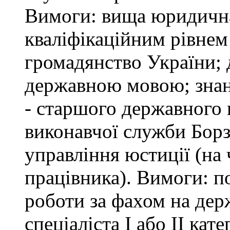
Вимоги: вища юридична 
кваліфікаційним рівнем 
громадянство України; 
державною мовою; знан
- старшого державного 
виконавчої служби Бор
управління юстиції (на 
працівника). Вимоги: п
роботи за фахом на дер
спеціаліста І або ІІ ка