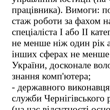
працівника). Вимоги: п
стаж роботи за фахом н
спеціаліста І або ІІ ка
не менше ніж один рік 
інших сферах не менше 
України, досконале во
знання комп'ютера;
- державного виконавця
служби Чернігівського 
(на час відсутності осн