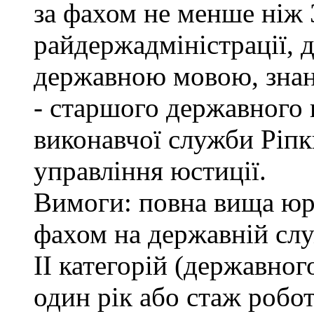
за фахом не менше ніж 
райдержадміністрації, 
державною мовою, знан
- старшого державного 
виконавчої служби Ріп
управління юстиції.
Вимоги: повна вища юри
фахом на державній служ
ІІ категорій (державно
один рік або стаж робо