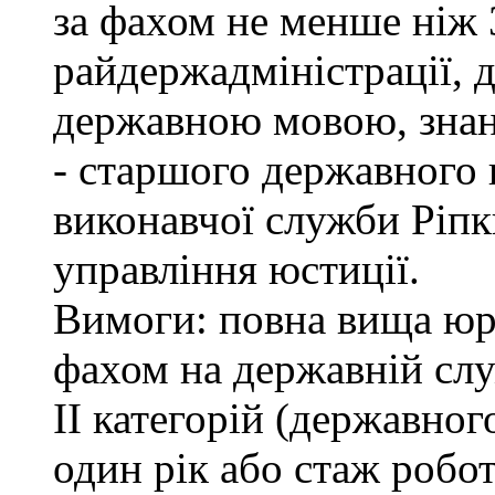
за фахом не менше ніж 
райдержадміністрації, 
державною мовою, знан
- старшого державного 
виконавчої служби Ріп
управління юстиції.
Вимоги: повна вища юри
фахом на державній служ
ІІ категорій (державно
один рік або стаж робо