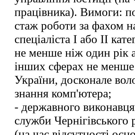
працівника). Вимоги: п
стаж роботи за фахом н
спеціаліста І або ІІ ка
не менше ніж один рік 
інших сферах не менше 
України, досконале во
знання комп'ютера;
- державного виконавця
служби Чернігівського 
(на час відсутності осн