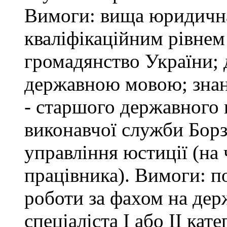
Вимоги: вища юридична 
кваліфікаційним рівнем 
громадянство України; 
державною мовою; знан
- старшого державного 
виконавчої служби Бор
управління юстиції (на 
працівника). Вимоги: п
роботи за фахом на дер
спеціаліста І або ІІ ка