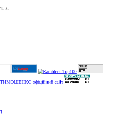
41-а.
І