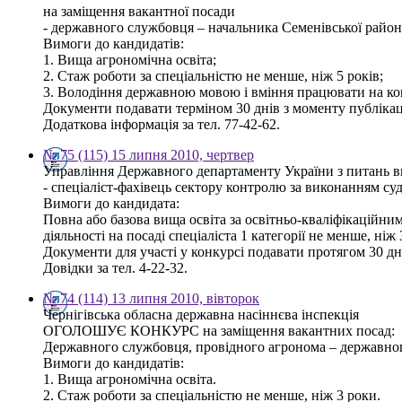
на заміщення вакантної посади
- державного службовця – начальника Семенівської районн
Вимоги до кандидатів:
1. Вища агрономічна освіта;
2. Стаж роботи за спеціальністю не менше, ніж 5 років;
3. Володіння державною мовою і вміння працювати на ко
Документи подавати терміном 30 днів з моменту публікаці
Додаткова інформація за тел. 77-42-62.
№ 75 (115) 15 липня 2010, чертвер
Управління Державного департаменту України з питань ви
- спеціаліст-фахівець сектору контролю за виконанням су
Вимоги до кандидата:
Повна або базова вища освіта за освітньо-кваліфікаційним
діяльності на посаді спеціаліста 1 категорії не менше, ніж
Документи для участі у конкурсі подавати протягом 30 дні
Довідки за тел. 4-22-32.
№ 74 (114) 13 липня 2010, вівторок
Чернігівська обласна державна насіннєва інспекція
ОГОЛОШУЄ КОНКУРС на заміщення вакантних посад:
Державного службовця, провідного агронома – державног
Вимоги до кандидатів:
1. Вища агрономічна освіта.
2. Стаж роботи за спеціальністю не менше, ніж 3 роки.