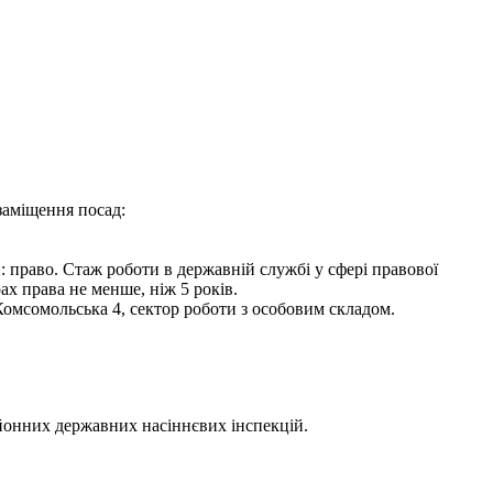
заміщення посад:
и: право. Стаж роботи в державній службі у сфері правової
рах права не менше, ніж 5 років.
 Комсомольська 4, сектор роботи з особовим складом.
йонних державних насіннєвих інспекцій.