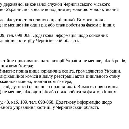
у державної виконавчої служби Чернігівського міського
ство України; досконале володіння державною мовою; знання
ас відсутності основного працівника). Вимоги: повна
я) не менше ніж один рік або стаж роботи за фахом в інших
109, тел. 698-068. Додаткова інформація щодо основних
вління юстиції у Чернігівській області.
стійне проживання на території України не менше, ніж 5 років,
ання комп’ютера;
. Вимоги: повна вища юридична освіта, громадянство України,
фікаційної комісії відділу реєстрації актів цивільного стану
державною мовою, знання комп’ютера;
час відсутності основного працівника). Вимоги: повна вища
я) не менше, ніж один рік або стаж роботи за фахом в інших
 43, каб. 109, тел. 698-068. Додаткову інформацію щодо
вного управління юстиції у Чернігівській області.