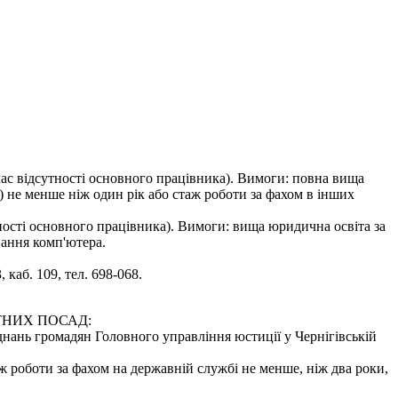
час відсутності основного працівника). Вимоги: повна вища
я) не менше ніж один рік або стаж роботи за фахом в інших
ності основного працівника). Вимоги: вища юридична освіта за
нання комп'ютера.
каб. 109, тел. 698-068.
ТНИХ ПОСАД:
'єднань громадян Головного управління юстиції у Чернігівській
ж роботи за фахом на державній службі не менше, ніж два роки,