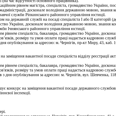
 (на час відсутності основного працівника).
аційним рівнем магістра, спеціаліста, громадянство України, пос
жадміністрації, досконале володіння державною мовою, знання к
навчої служби Ріпкинського районного управління юстиції.
м на державній службі на посаді спеціаліста І або ІІ категорій 
нство України, досконале володіння державною мовою, знання ко
ужби Ічнянського районного управління юстиції.
им рівнем спеціаліста, бакалавра, громадянство України, доскон
’язків, розміру та умов оплати праці надається кадровою служ
 опублікування за адресою: м. Чернігів, пр-кт Миру, 43, каб. 10
на заміщення вакантної посади спеціаліста відділу реєстрації акт
им рівнем спеціаліста, бакалавра, громадянство України, доскон
'язків, розміру та умов оплати праці надається кадровою служб
дня опублікування за адресою: м. Чернігів, вул. Шевченка, 118, к
ошує конкурс на заміщення вакантної посади державного службов
ннєвої інспекції.
ері.