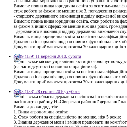
- начальника Борзнянського районного управління юстиції
Вимоги: повна вища юридична освіта за освітньо-кваліфік
стаж роботи за фахом не менше ніж 3, погодження райдер
- старшого державного виконавця відділу державної вико
Вимоги: повна вища юридична освіта, стаж роботи за фахо
за фахом в інших сферах не менше ніж два роки, громадя
- державного виконавця відділу державної виконавчої сл
Вимоги: вища юридична освіта за освітньо-кваліфікаційн
Додаткова інформація щодо основних функціональних обов
Документи приймаються протягом 30 календарних днів з дня
№ 99 (139) 11 вересня 2010, субота
Чернігівське міське управління юстиції оголошує конкурс 
(на час відсутності основного працівника).
Вимоги: вища юридична освіта за освітньо-кваліфікаційн
Додаткова інформація щодо основних функціональних обов
Документи приймаються протягом 30-ти календарних днів з 
№ 93 (133) 28 серпня 2010, субота
Чернігівська обласна державна насіннєва інспекція огол
насінництва району Н.-Сіверської районної державної насі
Вимоги до кандидатів:
1. Вища агрономічна освіта;
2. Стаж роботи за спеціальністю не менше, ніж 5 років;
3. Знання державної мови і вміння працювати на комп’ют