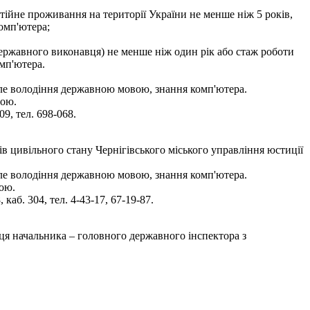
тійне проживання на території України не менше ніж 5 років,
омп'ютера;
(державного виконавця) не менше ніж один рік або стаж роботи
мп'ютера.
але володіння державною мовою, знання комп'ютера.
бою.
9, тел. 698-068.
ів цивільного стану Чернігівського міського управління юстиції
але володіння державною мовою, знання комп'ютера.
ою.
аб. 304, тел. 4-43-17, 67-19-87.
ця начальника – головного державного інспектора з