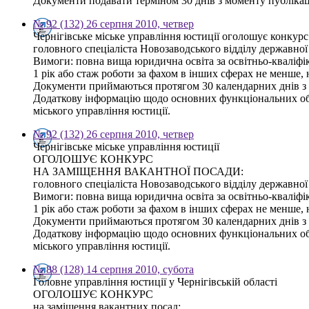
Документи подавати терміном 30 днів з моменту публікаці
№ 92 (132) 26 серпня 2010, четвер
Чернігівське міське управління юстиції оголошує конкурс
головного спеціаліста Новозаводського відділу державної 
Вимоги: повна вища юридична освіта за освітньо-кваліфіка
1 рік або стаж роботи за фахом в інших сферах не менше
Документи приймаються протягом 30 календарних днів з дн
Додаткову інформацію щодо основних функціональних обов’
міського управління юстиції.
№ 92 (132) 26 серпня 2010, четвер
Чернігівське міське управління юстиції
ОГОЛОШУЄ КОНКУРС
НА ЗАМІЩЕННЯ ВАКАНТНОЇ ПОСАДИ:
головного спеціаліста Новозаводського відділу державної 
Вимоги: повна вища юридична освіта за освітньо-кваліфіка
1 рік або стаж роботи за фахом в інших сферах не менше,
Документи приймаються протягом 30 календарних днів з дн
Додаткову інформацію щодо основних функціональних обов'
міського управління юстиції.
№ 88 (128) 14 серпня 2010, субота
Головне управління юстиції у Чернігівській області
ОГОЛОШУЄ КОНКУРС
на заміщення вакантних посад: