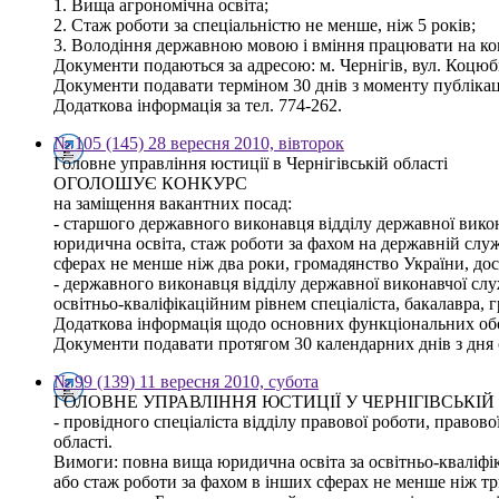
1. Вища агрономічна освіта;
2. Стаж роботи за спеціальністю не менше, ніж 5 років;
3. Володіння державною мовою і вміння працювати на ко
Документи подаються за адресою: м. Чернігів, вул. Коцюб
Документи подавати терміном 30 днів з моменту публікац
Додаткова інформація за тел. 774-262.
№ 105 (145) 28 вересня 2010, вівторок
Головне управління юстиції в Чернігівській області
ОГОЛОШУЄ КОНКУРС
на заміщення вакантних посад:
- старшого державного виконавця відділу державної вико
юридична освіта, стаж роботи за фахом на державній служб
сферах не менше ніж два роки, громадянство України, до
- державного виконавця відділу державної виконавчої слу
освітньо-кваліфікаційним рівнем спеціаліста, бакалавра,
Додаткова інформація щодо основних функціональних обов
Документи подавати протягом 30 календарних днів з дня оп
№ 99 (139) 11 вересня 2010, субота
ГОЛОВНЕ УПРАВЛІННЯ ЮСТИЦІЇ У ЧЕРНІГІВСЬК
- провідного спеціаліста відділу правової роботи, правово
області.
Вимоги: повна вища юридична освіта за освітньо-кваліфік
або стаж роботи за фахом в інших сферах не менше ніж тр