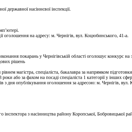
ої державної насіннєвої інспекції.
мп’ютері.
ї оголошення на адресу: м. Чернігів, вул. Коцюбинського, 41-а.
конання покарань у Чернігівській області оголошує конкурс на 
дових рішень
 рівнем магістра, спеціаліста, бакалавра за напрямком підготовк
 3 роки або за фахом на посаді спеціаліста 1 категорії у інших сфе
в з дня опублікування оголошення за адресою: м. Чернігів, вул.
о інспектора з насінництва району Коропської, Бобровицької ра