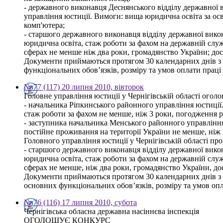
- державного виконавця Деснянського відділу державної 
управління юстиції. Вимоги: вища юридична освіта за ос
комп'ютера;
- старшого державного виконавця відділу державної вико
юридична освіта, стаж роботи за фахом на державній служб
сферах не менше ніж два роки, громадянство України; до
Документи приймаються протягом 30 календарних днів з дн
функціональних обов’язків, розміру та умов оплати праці 
№ 77 (117) 20 липня 2010, вівторок
Головне управління юстиції у Чернігівській області огол
- начальника Ріпкинського районного управління юстиції.
стаж роботи за фахом не менше, ніж 3 роки, погодження 
- заступника начальника Менського районного управління 
постійне проживання на території України не менше, ніж 5 
Головного управління юстиції у Чернігівській області п
- старшого державного виконавця відділу державної вико
юридична освіта, стаж роботи за фахом на державній служб
сферах не менше, ніж два роки, громадянство України, д
Документи приймаються протягом 30 календарних днів з дн
основних функціональних обов’язків, розміру та умов опла
№ 76 (116) 17 липня 2010, субота
Чернігівська обласна державна насіннєва інспекція
ОГОЛОШУЄ КОНКУРС