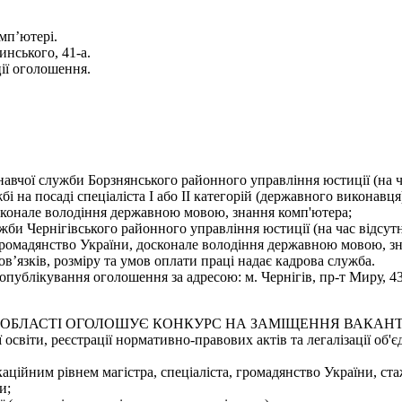
мп’ютері.
инського, 41-а.
ії оголошення.
навчої служби Борзнянського районного управління юстиції (на 
і на посаді спеціаліста І або ІІ категорій (державного виконавц
сконале володіння державною мовою, знання комп'ютера;
жби Чернігівського районного управління юстиції (на час відсут
 громадянство України, досконале володіння державною мовою, з
’язків, розміру та умов оплати праці надає кадрова служба.
ублікування оголошення за адресою: м. Чернігів, пр-т Миру, 43, 
ІЙ ОБЛАСТІ ОГОЛОШУЄ КОНКУРС НА ЗАМІЩЕННЯ ВАКАН
ї освіти, реєстрації нормативно-правових актів та легалізації об
аційним рівнем магістра, спеціаліста, громадянство України, ста
и;