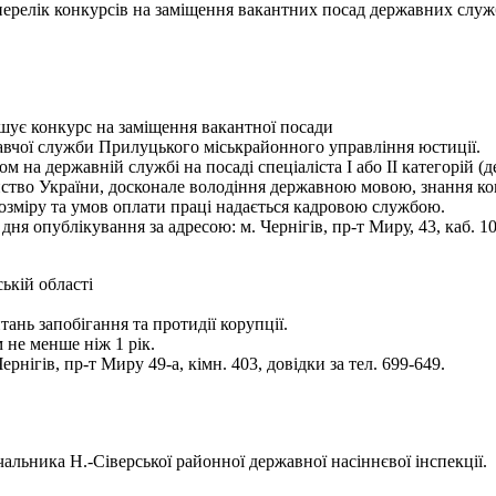
- перелік конкурсів на заміщення вакантних посад державних служ
ошує конкурс на заміщення вакантної посади
авчої служби Прилуцького міськрайонного управління юстиції.
м на державній службі на посаді спеціаліста І або ІІ категорій 
нство України, досконале володіння державною мовою, знання ко
озміру та умов оплати праці надається кадровою службою.
я опублікування за адресою: м. Чернігів, пр-т Миру, 43, каб. 109
ькій області
тань запобігання та протидії корупції.
 не менше ніж 1 рік.
нігів, пр-т Миру 49-а, кімн. 403, довідки за тел. 699-649.
льника Н.-Сіверської районної державної насіннєвої інспекції.