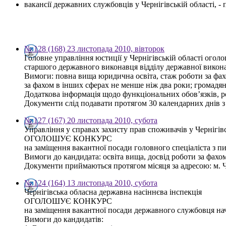
вакансії державних службовців у Чернігівській області, 
№ 128 (168) 23 листопада 2010, вівторок
Головне управління юстиції у Чернігівській області огол
старшого державного виконавця відділу державної викон
Вимоги: повна вища юридична освіта, стаж роботи за фахо
за фахом в інших сферах не менше ніж два роки; громадя
Додаткова інформація щодо функціональних обов’язків, р
Документи слід подавати протягом 30 календарних днів з дн
№ 127 (167) 20 листопада 2010, субота
Управління у справах захисту прав споживачів у Чернігівс
ОГОЛОШУЄ КОНКУРС
на заміщення вакантної посади головного спеціаліста з пи
Вимоги до кандидата: освіта вища, досвід роботи за фахом
Документи приймаються протягом місяця за адресою: м. Чер
№ 124 (164) 13 листопада 2010, субота
Чернігівська обласна державна насіннєва інспекція
ОГОЛОШУЄ КОНКУРС
на заміщення вакантної посади державного службовця нача
Вимоги до кандидатів: