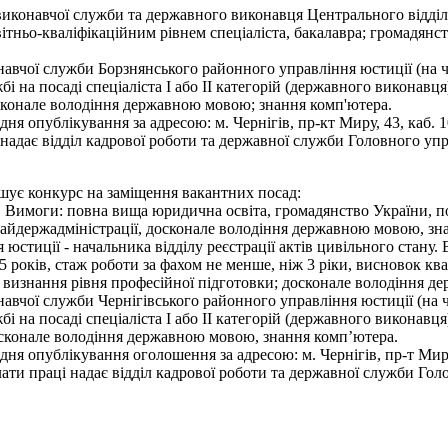
виконавчої служби та державного виконавця Центрального відділ
вітньо-кваліфікаційним рівнем спеціаліста, бакалавра; громадян
навчої служби Борзнянського районного управління юстиції (на ч
і на посаді спеціаліста І або ІІ категорій (державного виконавц
сконале володіння державною мовою; знання комп'ютера.
я опублікування за адресою: м. Чернігів, пр-кт Миру, 43, каб. 
надає відділ кадрової роботи та державної служби Головного упра
ошує конкурс на заміщення вакантних посад:
 Вимоги: повна вища юридична освіта, громадянство України, по
райдержадміністрації, досконале володіння державною мовою, зн
юстиції - начальника відділу реєстрації актів цивільного стану
років, стаж роботи за фахом не менше, ніж 3 ріки, висновок квалі
ро визнання рівня професійної підготовки; досконале володіння 
навчої служби Чернігівського районного управління юстиції (на 
і на посаді спеціаліста І або ІІ категорій (державного виконавц
осконале володіння державною мовою, знання комп’ютера.
я опублікування оголошення за адресою: м. Чернігів, пр-т Миру,
ти праці надає відділ кадрової роботи та державної служби Голо