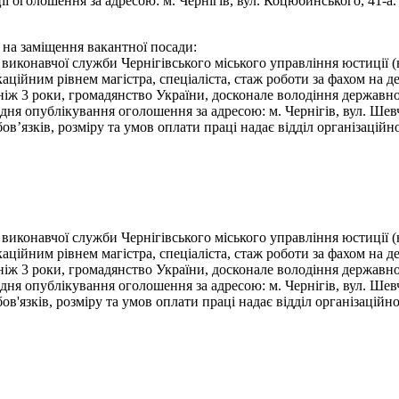
ї оголошення за адресою: м. Чернігів, вул. Коцюбинського, 41-а.
 на заміщення вакантної посади:
виконавчої служби Чернігівського міського управління юстиції (
ційним рівнем магістра, спеціаліста, стаж роботи за фахом на д
, ніж 3 роки, громадянство України, досконале володіння держав
я опублікування оголошення за адресою: м. Чернігів, вул. Шевчен
язків, розміру та умов оплати праці надає відділ організаційно
виконавчої служби Чернігівського міського управління юстиції (
ційним рівнем магістра, спеціаліста, стаж роботи за фахом на д
 ніж 3 роки, громадянство України, досконале володіння держав
я опублікування оголошення за адресою: м. Чернігів, вул. Шевчен
язків, розміру та умов оплати праці надає відділ організаційно