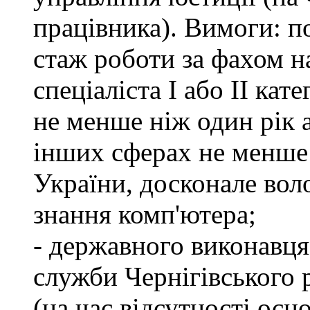
працівника). Вимоги: п
стаж роботи за фахом н
спеціаліста І або ІІ ка
не менше ніж один рік 
інших сферах не менше 
України, досконале во
знання комп'ютера;
- державного виконавця
служби Чернігівського 
(на час відсутності осн