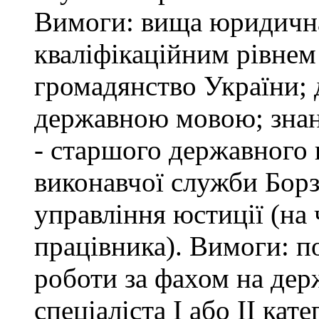
Вимоги: вища юридична 
кваліфікаційним рівнем 
громадянство України; 
державною мовою; знан
- старшого державного 
виконавчої служби Бор
управління юстиції (на 
працівника). Вимоги: п
роботи за фахом на дер
спеціаліста І або ІІ ка