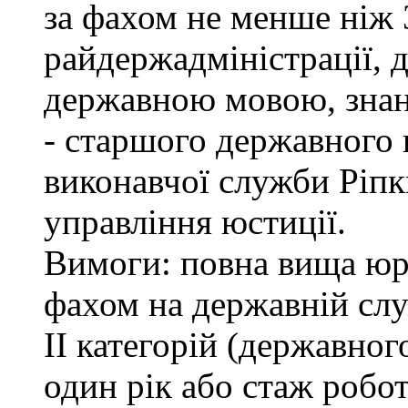
за фахом не менше ніж 
райдержадміністрації, 
державною мовою, знан
- старшого державного 
виконавчої служби Ріп
управління юстиції.
Вимоги: повна вища юри
фахом на державній служ
ІІ категорій (державно
один рік або стаж робо