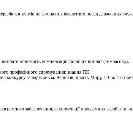
- перелік конкурсів на заміщення вакантних посад державних служ
 та виплати допомоги, компенсацій та інших виплат (тимчасово).
ного професійного спрямування; знання ПК.
конкурсу за адресою: м. Чернігів, просп. Миру, 116-а. 4-й повер
програмного забезпечення, експлуатації програмних засобів та в