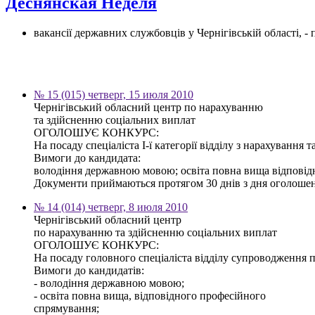
Деснянская Неделя
вакансії державних службовців у Чернігівській області, 
№ 15 (015) четверг, 15 июля 2010
Чернігівський обласний центр по нарахуванню
та здійсненню соціальних виплат
ОГОЛОШУЄ КОНКУРС:
На посаду спеціаліста І-ї категорії відділу з нарахування
Вимоги до кандидата:
володіння державною мовою; освіта повна вища відповід
Документи приймаються протягом 30 днів з дня оголошення 
№ 14 (014) четверг, 8 июля 2010
Чернігівський обласний центр
по нарахуванню та здійсненню соціальних виплат
ОГОЛОШУЄ КОНКУРС:
На посаду головного спеціаліста відділу супроводження 
Вимоги до кандидатів:
- володіння державною мовою;
- освіта повна вища, відповідного професійного
спрямування;