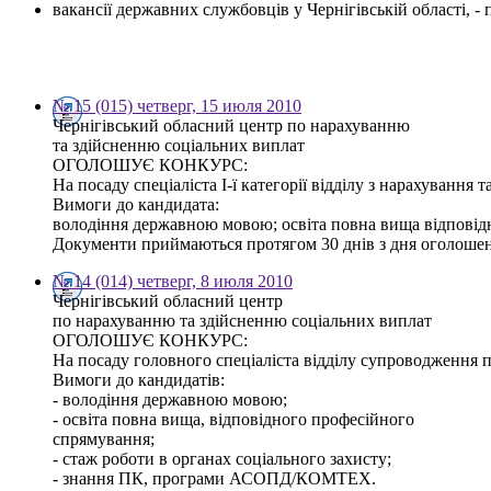
вакансії державних службовців у Чернігівській області, 
№ 15 (015) четверг, 15 июля 2010
Чернігівський обласний центр по нарахуванню
та здійсненню соціальних виплат
ОГОЛОШУЄ КОНКУРС:
На посаду спеціаліста І-ї категорії відділу з нарахування
Вимоги до кандидата:
володіння державною мовою; освіта повна вища відповід
Документи приймаються протягом 30 днів з дня оголошення 
№ 14 (014) четверг, 8 июля 2010
Чернігівський обласний центр
по нарахуванню та здійсненню соціальних виплат
ОГОЛОШУЄ КОНКУРС:
На посаду головного спеціаліста відділу супроводження 
Вимоги до кандидатів:
- володіння державною мовою;
- освіта повна вища, відповідного професійного
спрямування;
- стаж роботи в органах соціального захисту;
- знання ПК, програми АСОПД/КОМТЕХ.