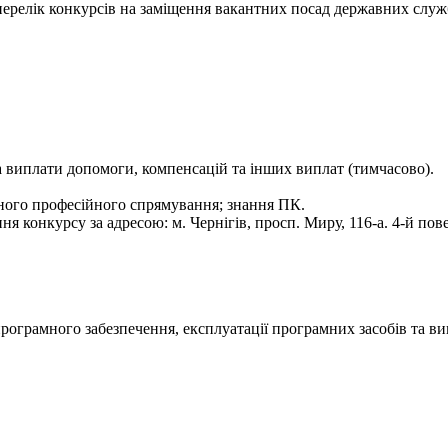
- перелік конкурсів на заміщення вакантних посад державних служ
 та виплати допомоги, компенсацій та інших виплат (тимчасово).
ного професійного спрямування; знання ПК.
конкурсу за адресою: м. Чернігів, просп. Миру, 116-а. 4-й повер
програмного забезпечення, експлуатації програмних засобів та в