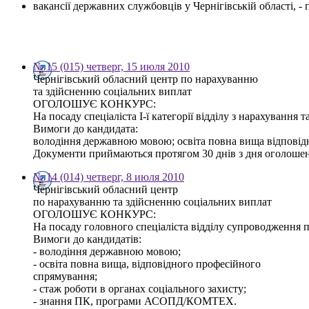
вакансії державних службовців у Чернігівській області, 
№ 15 (015) четверг, 15 июля 2010
Чернігівський обласний центр по нарахуванню
та здійсненню соціальних виплат
ОГОЛОШУЄ КОНКУРС:
На посаду спеціаліста І-ї категорії відділу з нарахування
Вимоги до кандидата:
володіння державною мовою; освіта повна вища відповід
Документи приймаються протягом 30 днів з дня оголошення 
№ 14 (014) четверг, 8 июля 2010
Чернігівський обласний центр
по нарахуванню та здійсненню соціальних виплат
ОГОЛОШУЄ КОНКУРС:
На посаду головного спеціаліста відділу супроводження 
Вимоги до кандидатів:
- володіння державною мовою;
- освіта повна вища, відповідного професійного
спрямування;
- стаж роботи в органах соціального захисту;
- знання ПК, програми АСОПД/КОМТЕХ.