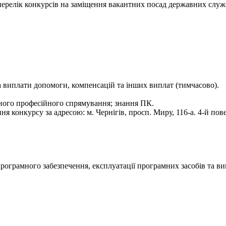
- перелік конкурсів на заміщення вакантних посад державних служ
 та виплати допомоги, компенсацій та інших виплат (тимчасово).
ного професійного спрямування; знання ПК.
конкурсу за адресою: м. Чернігів, просп. Миру, 116-а. 4-й повер
програмного забезпечення, експлуатації програмних засобів та в