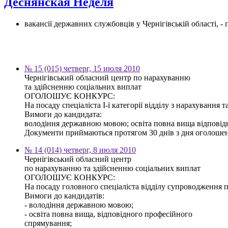
Деснянская Неделя
вакансії державних службовців у Чернігівській області, 
№ 15 (015) четверг, 15 июля 2010
Чернігівський обласний центр по нарахуванню
та здійсненню соціальних виплат
ОГОЛОШУЄ КОНКУРС:
На посаду спеціаліста І-ї категорії відділу з нарахування
Вимоги до кандидата:
володіння державною мовою; освіта повна вища відповід
Документи приймаються протягом 30 днів з дня оголошення 
№ 14 (014) четверг, 8 июля 2010
Чернігівський обласний центр
по нарахуванню та здійсненню соціальних виплат
ОГОЛОШУЄ КОНКУРС:
На посаду головного спеціаліста відділу супроводження 
Вимоги до кандидатів:
- володіння державною мовою;
- освіта повна вища, відповідного професійного
спрямування;