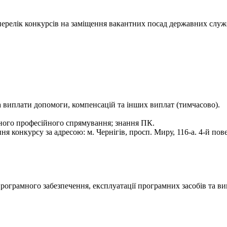
- перелік конкурсів на заміщення вакантних посад державних служ
 та виплати допомоги, компенсацій та інших виплат (тимчасово).
ного професійного спрямування; знання ПК.
конкурсу за адресою: м. Чернігів, просп. Миру, 116-а. 4-й повер
програмного забезпечення, експлуатації програмних засобів та в