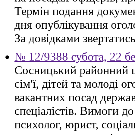
Термін подання докумен
дня опублікування ого
За довідками звертатись
№ 12/9388 субота, 22 б
Сосницький районний ц
сім'ї, дітей та молоді 
вакантних посад держа
спеціалістів. Вимоги до
психолог, юрист, соціа