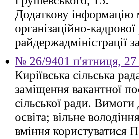
Грушевського, 15.
Додаткову інформацію м
організаційно-кадрової
райдержадміністрації за
№ 26/9401 п'ятниця, 27
Киріївська сільська ра
заміщення вакантної по
сільської ради. Вимоги 
освіта; вільне володінн
вміння користуватися П