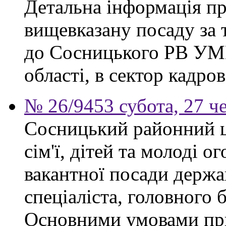
Детальна інформація п
вищевказану посаду за 
до Сосницького РВ УМВ
області, в сектор кадро
№ 26/9453 субота, 27 ч
Сосницький районний ц
сім'ї, дітей та молоді 
вакантної посади держ
спеціаліста, головного 
Основними умовами при