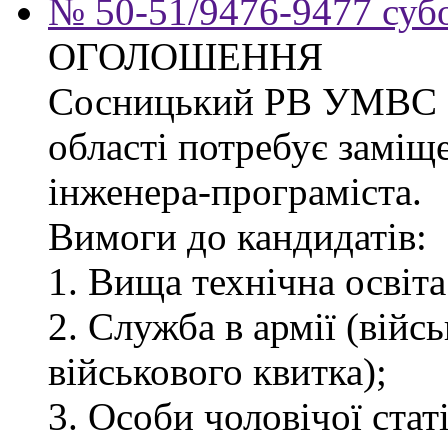
№ 50-51/9476-9477 субо
ОГОЛОШЕННЯ
Сосницький РВ УМВС Ук
області потребує заміщ
інженера-програміста.
Вимоги до кандидатів:
1. Вища технічна освіта
2. Служба в армії (війс
військового квитка);
3. Особи чоловічої статі