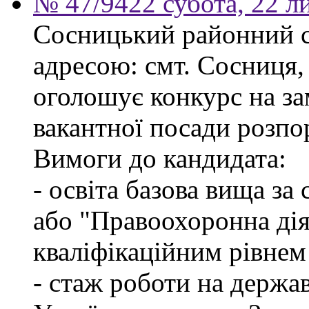
№ 47/9422 субота, 22 л
Сосницький районний с
адресою: смт. Сосниця, 
оголошує конкурс на з
вакантної посади розпо
Вимоги до кандидата:
- освіта базова вища за
або "Правоохоронна діял
кваліфікаційним рівнем
- стаж роботи на держа