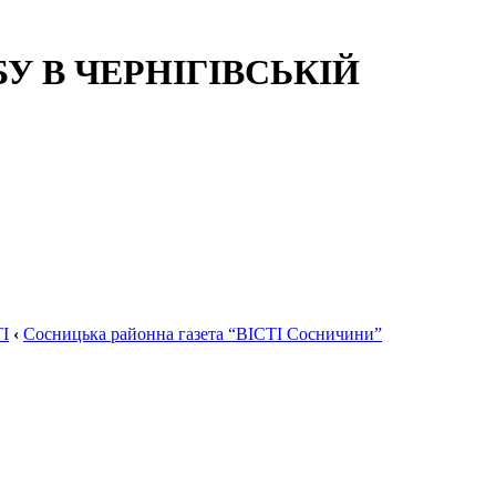
 В ЧЕРНІГІВСЬКІЙ
І
‹
Сосницька районна газета “ВІСТІ Сосничини”