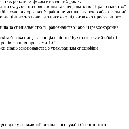
й стаж роботи за фахом не менше 5 років;
танта суду: освіта повна вища за спеціальністю "Правознавство"
жбі в судових органах України не менше 2-х років або загальний
нформаційних технологій з високою підготовкою професійного
ва вища за спеціальністю "Правознавство" або "Правоохоронна
віта базова вища за спеціальністю "Бухгалтерський облік і
 років, знання програми 1-С.
рки знань законодавства з урахуванням специфіки
вця відділу державної виконавчої служби Сосницького