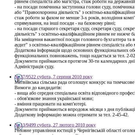
рівнем спеціаліста або магістра, стаж роботи на державні
- на посади помічника заступника голови суду, помічника
або "Правоохоронна діяльність" з освітньо-кваліфікаційни
стаж роботи за фахом не менше 3-х років, володіння ком
спрямування, на інші посади - на базовому рівні;
- на посади старшого секретаря суду, секретаря суду, сек
діяльність" з освітньо-кваліфікаційним рівнем не нижче б
На заміщення вакантної посади головного бухгалтера та в
аудит" з освітньо-кваліфікаційним рівнем спеціаліста або
Додаткова інформація щодо основних функціональних обов'
функціональних повноважень, тощо надається за тел. 2-02
Документи приймаються протягом 30-ти календарних днів
Адміністрація суду.
№ 37/9522 субота, 7 серпня 2010 року
Матвіївська сільська рада оголошує конкурс на тимчасове
Вимоги до кандидатів:
- вища або середня спеціальна освіта відповідного профе
- обов'язкове знання української мови;
- вміння працювати на комп'ютері.
Документи приймаються впродовж місяця з дня публікації о
Додаткову інформацію можна отримати за тел. 2-45-42.
№ 13/9499 субота, 27 лютого 2010 року
Головне управління юстиції у Чернігівській області ого