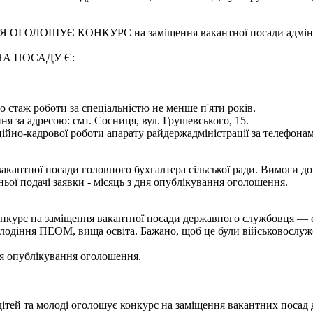
УЄ КОНКУРС на заміщення вакантної посади адміністратор
А ПОСАДУ Є:
о стаж роботи за спеціальністю не менше п'яти років.
 за адресою: смт. Сосниця, вул. Грушевського, 15.
ійно-кадрової роботи апарату райдержадміністрації за телефонами
акантної посади головного бухгалтера сільської ради. Вимоги до
ьої подачі заявки - місяць з дня опублікування оголошення.
нкурс на заміщення вакантної посади державного службовця — сп
олодіння ПЕОМ, вища освіта. Бажано, щоб це були військовослужб
ня опублікування оголошення.
дітей та молоді оголошує конкурс на заміщення вакантних посад