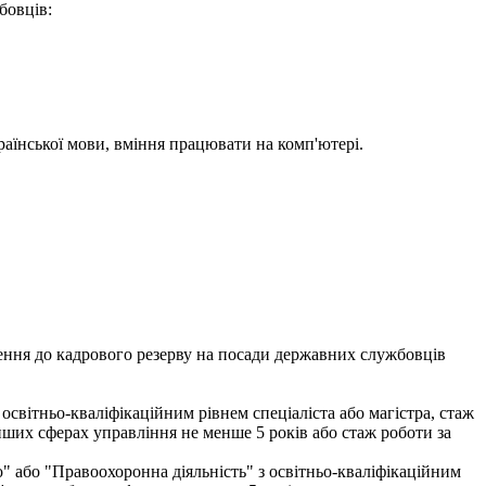
бовців:
раїнської мови, вміння працювати на комп'ютері.
чення до кадрового резерву на посади державних службовців
освітньо-кваліфікаційним рівнем спеціаліста або магістра, стаж
нших сферах управління не менше 5 років або стаж роботи за
о" або "Правоохоронна діяльність" з освітньо-кваліфікаційним