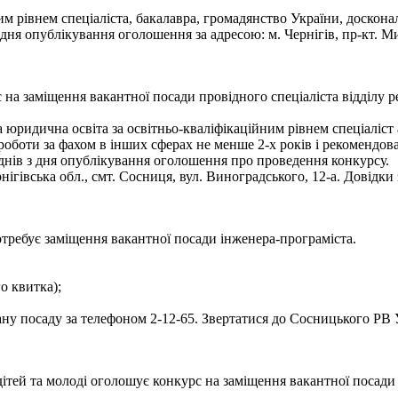
им рівнем спеціаліста, бакалавра, громадянство України, доскон
 опублікування оголошення за адресою: м. Чернігів, пр-кт. Миру
на заміщення вакантної посади провідного спеціаліста відділу р
юридична освіта за освітньо-кваліфікаційним рівнем спеціаліст а
аж роботи за фахом в інших сферах не менше 2-х років і рекомендо
днів з дня опублікування оголошення про проведення конкурсу.
ігівська обл., смт. Сосниця, вул. Виноградського, 12-а. Довідки
требує заміщення вакантної посади інженера-програміста.
го квитка);
у посаду за телефоном 2-12-65. Звертатися до Сосницького РВ У
дітей та молоді оголошує конкурс на заміщення вакантної посад