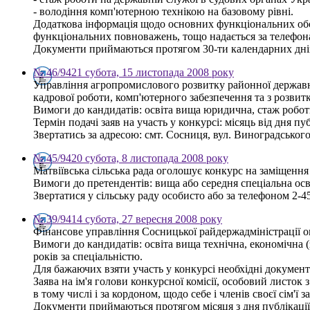
- володіння комп'ютерною технікою на базовому рівні.
Додаткова інформація щодо основних функціональних обов'
функціональних повноважень, тощо надається за телефона
Документи приймаються протягом 30-ти календарних днів
№ 46/9421 субота, 15 листопада 2008 року
Управління агропромислового розвитку районної державної
кадрової роботи, комп'ютерного забезпечення та з розвит
Вимоги до кандидатів: освіта вища юридична, стаж робот
Термін подачі заяв на участь у конкурсі: місяць від дня пу
Звертатись за адресою: смт. Сосниця, вул. Виноградського, 
№ 45/9420 субота, 8 листопада 2008 року
Матвіївська сільська рада оголошує конкурс на заміщення 
Вимоги до претендентів: вища або середня спеціальна осві
Звертатися у сільську раду особисто або за телефоном 2-45
№ 39/9414 субота, 27 вересня 2008 року
Фінансове управління Сосницької райдержадміністрації ого
Вимоги до кандидатів: освіта вища технічна, економічна 
років за спеціальністю.
Для бажаючих взяти участь у конкурсі необхідні документ
Заява на ім'я голови конкурсної комісії, особовий листок 
в тому числі і за кордоном, щодо себе і членів своєї сім'
Документи приймаються протягом місяця з дня публікації 