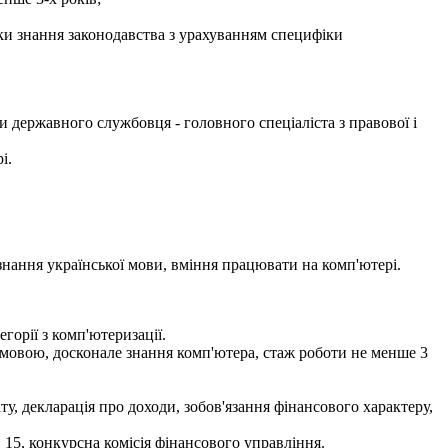
рки знання законодавства з урахуванням специфіки
 державного службовця - головного спеціаліста з правової і
і.
 знання української мови, вміння працювати на комп'ютері.
горії з комп'ютеризації.
ю мовою, досконале знання комп'ютера, стаж роботи не менше 3
іту, декларація про доходи, зобов'язання фінансового характеру,
 15, конкурсна комісія фінансового управління.