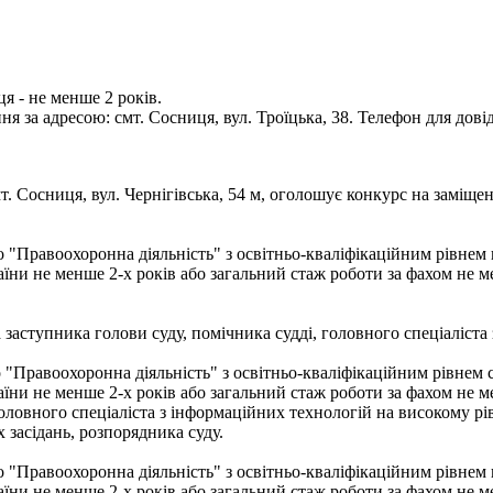
я - не менше 2 років.
за адресою: смт. Сосниця, вул. Троїцька, 38. Телефон для довід
. Сосниця, вул. Чернігівська, 54 м, оголошує конкурс на заміщен
бо "Правоохоронна діяльність" з освітньо-кваліфікаційним рівнем
їни не менше 2-х років або загальний стаж роботи за фахом не м
 заступника голови суду, помічника судді, головного спеціаліста 
 "Правоохоронна діяльність" з освітньо-кваліфікаційним рівнем с
їни не менше 2-х років або загальний стаж роботи за фахом не м
овного спеціаліста з інформаційних технологій на високому рівні
х засідань, розпорядника суду.
бо "Правоохоронна діяльність" з освітньо-кваліфікаційним рівнем
їни не менше 2-х років або загальний стаж роботи за фахом не м