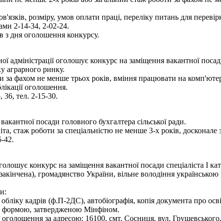
язків, розміру, умов оплати праці, переліку питань для переві
ми 2-14-34, 2-02-24.
 з дня оголошення конкурсу.
 адміністрації оголошує конкурс на заміщення вакантної посади
ку аграрного ринку.
и за фахом не менше трьох років, вміння працювати на комп'ютер
блікації оголошення.
36, тел. 2-15-30.
вакантної посади головного бухгалтера сільської ради.
та, стаж роботи за спеціальністю не менше 3-х років, досконале
-42.
лошує конкурс на заміщення вакантної посади спеціаліста І кате
(закінчена), громадянство України, вільне володіння українсько
и:
з обліку кадрів (ф.П-2ДС), автобіографія, копія документа про осв
ї за формою, затвердженою Мінфіном.
оголошення за адресою: 16100, смт. Сосниця, вул. Грушевського,