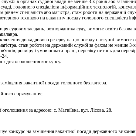
й службі в органах судової влади не менше 3-х років або загальни
 судді, головного спеціаліста інформаційних технологій, консуль
м рівнем спеціаліста або магістра, стаж роботи на державній слу
п'ютерною технікою на вакантну посаду головного спеціаліста і
ретаря судових засідань, розпорядника суду, вимоги: освіта базо
акалавра.
ключення до кадрового резерву на цю посаду наступні вимоги: ос
 магістра, стаж роботи на державній службі за фахом не менше 3-х
язків, розміру і умов оплати праці, переліку питань для переві
-24.
 з дня оголошення конкурсу.
 заміщення вакантної посади головного бухгалтера.
сійного спрямування;
голошення за адресою: с. Матвіївка, вул. Лісова, 28.
лошує конкурс на заміщення вакантної посади державного викона