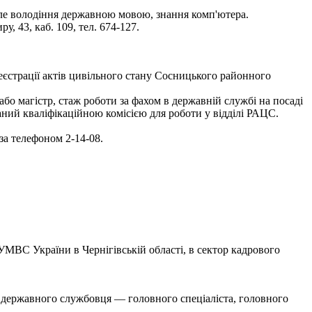
але володіння державною мовою, знання комп'ютера.
, 43, каб. 109, тел. 674-127.
еєстрації актів цивільного стану Сосницького районного
бо магістр, стаж роботи за фахом в державній службі на посаді
ваний кваліфікаційною комісією для роботи у відділі РАЦС.
 за телефоном 2-14-08.
МВС України в Чернігівській області, в сектор кадрового
и державного службовця — головного спеціаліста, головного