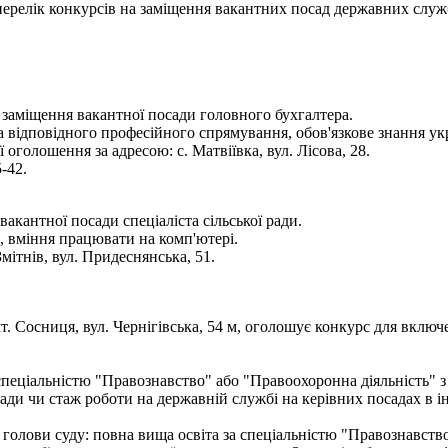
- перелік конкурсів на заміщення вакантних посад державних служ
 заміщення вакантної посади головного бухгалтера.
а відповідного професійного спрямування, обов'язкове знання ук
голошення за адресою: с. Матвіївка, вул. Лісова, 28.
-42.
вакантної посади спеціаліста сільської ради.
и, вміння працювати на комп'ютері.
ітнів, вул. Придеснянська, 51.
т. Сосниця, вул. Чернігівська, 54 м, оголошує конкурс для вклю
 спеціальністю "Правознавство" або "Правоохоронна діяльність" з 
лади чи стаж роботи на державній службі на керівних посадах в і
а голови суду: повна вища освіта за спеціальністю "Правознавств