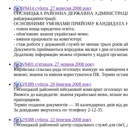
№ 39/9414 субота, 27 вересня 2008 року
СОСНИЦЬКА РАЙОННА ДЕРЖАВНА АДМІНІСТРАЦІЯ ОГОЛОШ
райдержадміністрації.
ОСНОВНИМИ УМОВАМИ ПРИЙОМУ КАНДИДАТА Н
- повна вища юридична освіта;
- обов'язкове знання української мови;
- вміння працювати на комп'ютері:
- стаж роботи у державній службі не менше трьох років аб
Документи приймаються впродовж місяця з дня оголошення
Додаткову інформацію можна отримати у відділі організац
№ 26/9401 п'ятниця, 27 червня 2008 року
Киріївська сільська рада оголошує конкурс на заміщення в
мовою; знання та вміння користуватися ПК. Термін останн
№ 13/9389 субота, 29 березня 2008 року
Сосницький районний військовий комісаріат оголошує ко
Вимоги до кандидатів: знання української мови, вільне в
прапорщиків.
Термін подання документів — 30 календарних днів від д
За довідками звертатись по телефону 2-12-35.
№ 12/9388 субота, 22 березня 2008 року
Сосницький районний центр соціальних служб для сім'ї, 