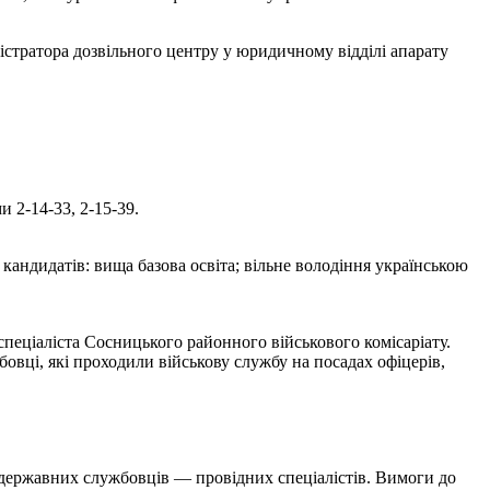
а дозвільного центру у юридичному відділі апарату
 2-14-33, 2-15-39.
 кандидатів: вища базова освіта; вільне володіння українською
еціаліста Сосницького районного військового комісаріату.
овці, які проходили військову службу на посадах офіцерів,
 державних службовців — провідних спеціалістів. Вимоги до