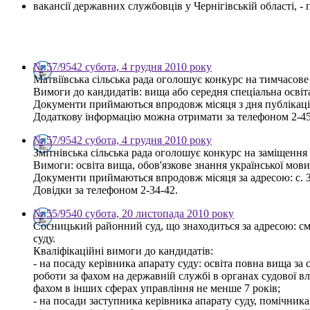
вакансії державних службовців у Чернігівській області, 
№ 57/9542 субота, 4 грудня 2010 року
Матвіївська сільська рада оголошує конкурс на тимчасове
Вимоги до кандидатів: вища або середня спеціальна освіт
Документи приймаються впродовж місяця з дня публікації о
Додаткову інформацію можна отримати за телефоном 2-45
№ 57/9542 субота, 4 грудня 2010 року
Змітнівська сільська рада оголошує конкурс на заміщення 
Вимоги: освіта вища, обов'язкове знання української мов
Документи приймаються впродовж місяця за адресою: с. Зм
Довідки за телефоном 2-34-42.
№ 55/9540 субота, 20 листопада 2010 року
Сосницький районний суд, що знаходиться за адресою: см
суду.
Кваліфікаційні вимоги до кандидатів:
- на посаду керівника апарату суду: освіта повна вища за
роботи за фахом на державній службі в органах судової в
фахом в інших сферах управління не менше 7 років;
- на посади заступника керівника апарату суду, помічник