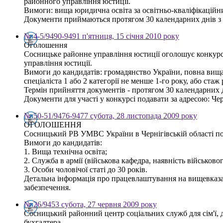
районного управління юстиції.
Вимоги: вища юридична освіта за освітньо-кваліфікаційн
Документи приймаються протягом 30 календарних днів з дня
№ 4-5/9490-9491 п'ятниця, 15 січня 2010 року
Оголошення
Сосницьке районне управління юстиції оголошує конкурс 
управління юстиції.
Вимоги до кандидатів: громадянство України, повна вища 
спеціаліста 1 або 2 категорії не менше 1-го року, або ст
Термін прийняття документів - протягом 30 календарних 
Документи для участі у конкурсі подавати за адресою: Черн
№ 50-51/9476-9477 субота, 28 листопада 2009 року
ОГОЛОШЕННЯ
Сосницький РВ УМВС України в Чернігівській області по
Вимоги до кандидатів:
1. Вища технічна освіта;
2. Служба в армії (військова кафедра, наявність військово
3. Особи чоловічої статі до 30 років.
Детальна інформація про працевлаштування на вищевказан
забезпечення.
№ 26/9453 субота, 27 червня 2009 року
Сосницький районний центр соціальних служб для сім'ї, 
бухгалтера.