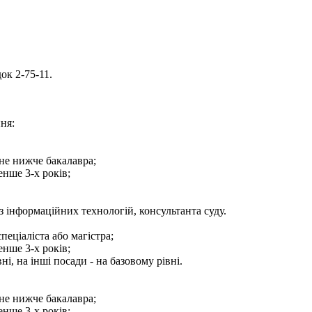
ок 2-75-11.
ня:
 не нижче бакалавра;
енше 3-х років;
з інформаційних технологій, консультанта суду.
пеціаліста або магістра;
енше 3-х років;
, на інші посади - на базовому рівні.
 не нижче бакалавра;
енше 3-х років;