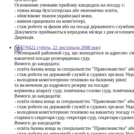
Основними умовами прийому кандидата на посаду є:
- повна вища бухгалтерська або економічна освіта,
- обов'язкове знання української мови,
- вміння працювати на комп'ютері,
- стаж роботи за фахом або на посаді державного службовц
Документи приймаються впродовж місяця з дня оголошення 
Дирекція.
№ 47/9422 субота, 22 листопада 2008 року
Сосницький районний суд, що знаходиться за адресою: смт
вакантної посади розпорядника суду.
Вимоги до кандидата:
- освіта базова вища за спеціальністю "Правознавство" а
- стаж роботи на державній службі в судових органах Укра
- володіння комп'ютерною технікою на базовому рівні;
та включення до кадрового резерву на посади:
керівника апарату суду, помічника голови суду, помічника
Вимоги до кандидатів:
- освіта повна вища за спеціальністю "Правознавство" або
- стаж роботи на державній службі в судових органах Укра
- володіння комп'ютерною технікою на вакантну посаду гол
старшого секретаря суду, секретаря суду, секретаря судови
Вимоги до кандидатів:
- освіта базова вища за спеціальністю "Правознавство" а
- стаж роботи на державній службі в судових органах Укра