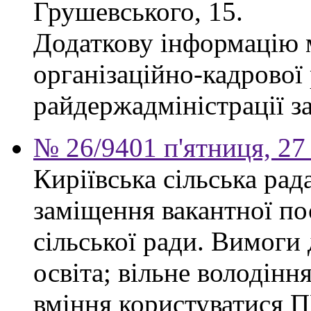
Грушевського, 15.
Додаткову інформацію м
організаційно-кадрової
райдержадміністрації за
№ 26/9401 п'ятниця, 27
Киріївська сільська ра
заміщення вакантної по
сільської ради. Вимоги 
освіта; вільне володінн
вміння користуватися П