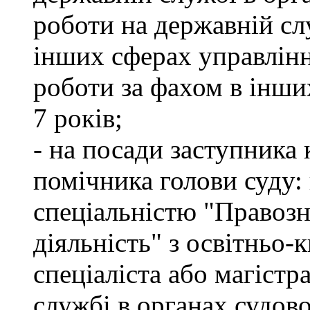
роботи на державній сл
інших сферах управлінн
роботи за фахом в інши
7 років;
- на посади заступника 
помічника голови суду: 
спеціальністю "Правоз
діяльність" з освітньо-
спеціаліста або магістр
службі в органах судово