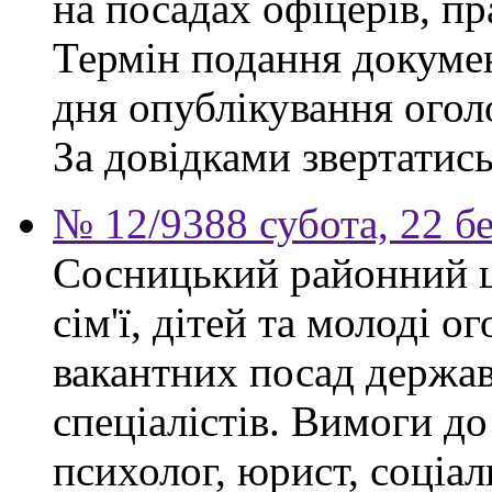
на посадах офіцерів, п
Термін подання докумен
дня опублікування ого
За довідками звертатись
№ 12/9388 субота, 22 б
Сосницький районний ц
сім'ї, дітей та молоді 
вакантних посад держа
спеціалістів. Вимоги до
психолог, юрист, соціа