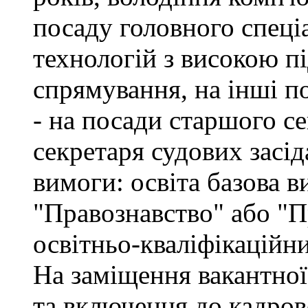
посаду головного спеці
технологій з високою п
спрямування, на інші по
- на посади старшого се
секретаря судових засід
вимоги: освіта базова в
"Правознавство" або "П
освітньо-кваліфікаційн
На заміщення вакантної
та включення до кадров