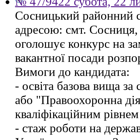
№ 47/9422 субота, 22 л
Сосницький районний с
адресою: смт. Сосниця, 
оголошує конкурс на з
вакантної посади розпо
Вимоги до кандидата:
- освіта базова вища за
або "Правоохоронна діял
кваліфікаційним рівнем
- стаж роботи на держа