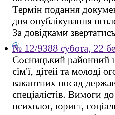
Термін подання докумен
дня опублікування ого
За довідками звертатись
№ 12/9388 субота, 22 б
Сосницький районний ц
сім'ї, дітей та молоді 
вакантних посад держа
спеціалістів. Вимоги до
психолог, юрист, соціа