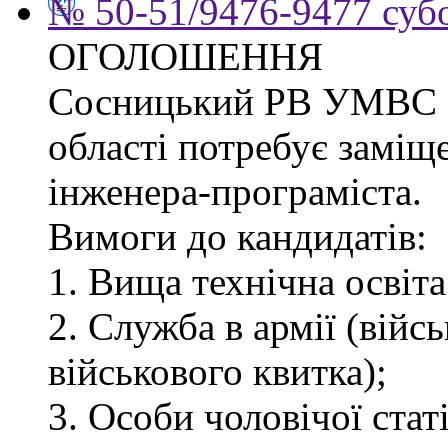
№ 50-51/9476-9477 субо
ОГОЛОШЕННЯ
Сосницький РВ УМВС Ук
області потребує заміщ
інженера-програміста.
Вимоги до кандидатів:
1. Вища технічна освіта
2. Служба в армії (війс
військового квитка);
3. Особи чоловічої статі