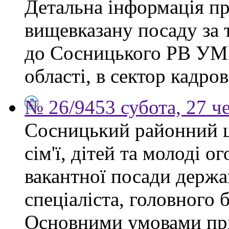
Детальна інформація п
вищевказану посаду за 
до Сосницького РВ УМВ
області, в сектор кадро
№ 26/9453 субота, 27 ч
Сосницький районний ц
сім'ї, дітей та молоді 
вакантної посади держ
спеціаліста, головного 
Основними умовами при