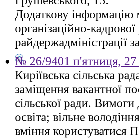
Грушевського, 15.
Додаткову інформацію м
організаційно-кадрової
райдержадміністрації за
№ 26/9401 п'ятниця, 27
Киріївська сільська ра
заміщення вакантної по
сільської ради. Вимоги 
освіта; вільне володінн
вміння користуватися П