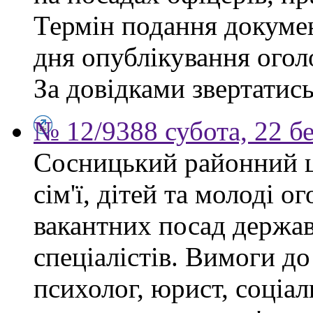
Термін подання докумен
дня опублікування ого
За довідками звертатись
№ 12/9388 субота, 22 б
Сосницький районний ц
сім'ї, дітей та молоді 
вакантних посад держа
спеціалістів. Вимоги до
психолог, юрист, соціа