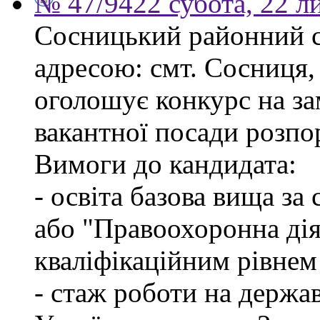
№ 47/9422 субота, 22 л
Сосницький районний с
адресою: смт. Сосниця, 
оголошує конкурс на з
вакантної посади розпо
Вимоги до кандидата:
- освіта базова вища за
або "Правоохоронна діял
кваліфікаційним рівнем
- стаж роботи на держа