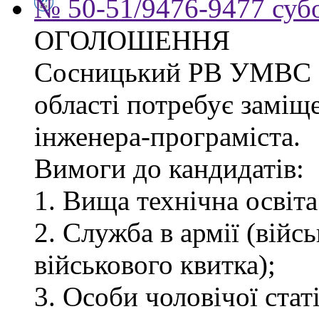
№ 50-51/9476-9477 субо
ОГОЛОШЕННЯ
Сосницький РВ УМВС Ук
області потребує заміщ
інженера-програміста.
Вимоги до кандидатів:
1. Вища технічна освіта
2. Служба в армії (війс
військового квитка);
3. Особи чоловічої статі