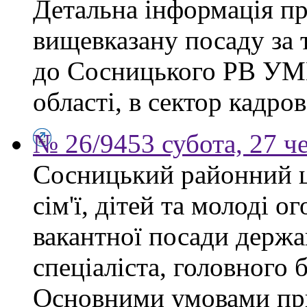
Детальна інформація п
вищевказану посаду за 
до Сосницького РВ УМВ
області, в сектор кадро
№ 26/9453 субота, 27 ч
Сосницький районний ц
сім'ї, дітей та молоді 
вакантної посади держ
спеціаліста, головного 
Основними умовами при