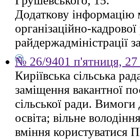
Грушевського, 15.
Додаткову інформацію м
організаційно-кадрової
райдержадміністрації за
№ 26/9401 п'ятниця, 27
Киріївська сільська ра
заміщення вакантної по
сільської ради. Вимоги 
освіта; вільне володінн
вміння користуватися П