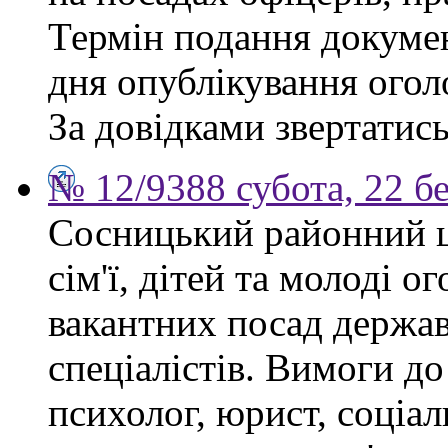
Термін подання докумен
дня опублікування ого
За довідками звертатись
№ 12/9388 субота, 22 б
Сосницький районний ц
сім'ї, дітей та молоді 
вакантних посад держа
спеціалістів. Вимоги до
психолог, юрист, соціа