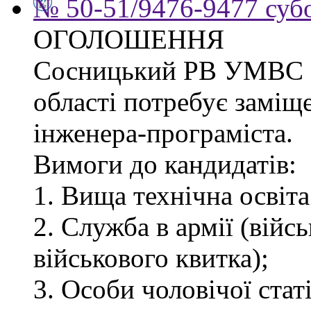
№ 50-51/9476-9477 субо
ОГОЛОШЕННЯ
Сосницький РВ УМВС Ук
області потребує заміщ
інженера-програміста.
Вимоги до кандидатів:
1. Вища технічна освіта
2. Служба в армії (війс
військового квитка);
3. Особи чоловічої статі