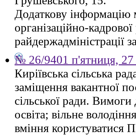
Грушевського, 15.
Додаткову інформацію м
організаційно-кадрової
райдержадміністрації за
№ 26/9401 п'ятниця, 27
Киріївська сільська ра
заміщення вакантної по
сільської ради. Вимоги 
освіта; вільне володінн
вміння користуватися П