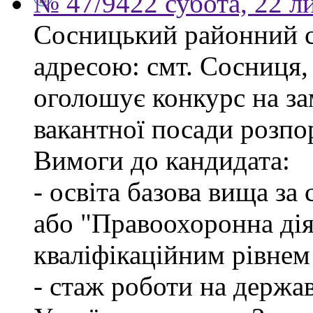
№ 47/9422 субота, 22 л
Сосницький районний с
адресою: смт. Сосниця, 
оголошує конкурс на з
вакантної посади розпо
Вимоги до кандидата:
- освіта базова вища за
або "Правоохоронна діял
кваліфікаційним рівнем
- стаж роботи на держа