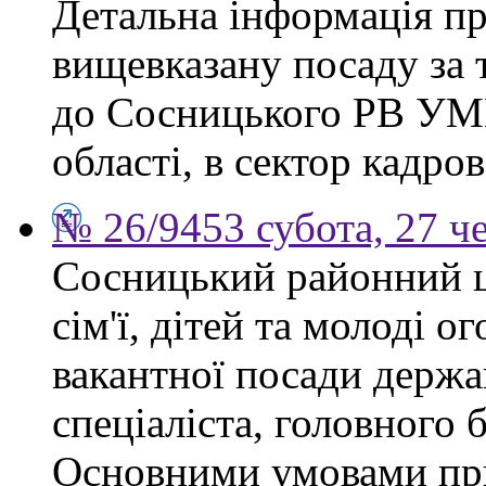
Детальна інформація п
вищевказану посаду за 
до Сосницького РВ УМВ
області, в сектор кадро
№ 26/9453 субота, 27 ч
Сосницький районний ц
сім'ї, дітей та молоді 
вакантної посади держ
спеціаліста, головного 
Основними умовами при