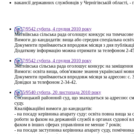
вакансії державних службовців у Чернігівській області, 
№ 57/9542 субота, 4 грудня 2010 року
Матвіївська сільська рада оголошує конкурс на тимчасове
Вимоги до кандидатів: вища або середня спеціальна освіт
Документи приймаються впродовж місяця з дня публікації о
Додаткову інформацію можна отримати за телефоном 2-45
№ 57/9542 субота, 4 грудня 2010 року
Змітнівська сільська рада оголошує конкурс на заміщення 
Вимоги: освіта вища, обов'язкове знання української мов
Документи приймаються впродовж місяця за адресою: с. Зм
Довідки за телефоном 2-34-42.
№ 55/9540 субота, 20 листопада 2010 року
Сосницький районний суд, що знаходиться за адресою: см
суду.
Кваліфікаційні вимоги до кандидатів:
- на посаду керівника апарату суду: освіта повна вища за
роботи за фахом на державній службі в органах судової в
фахом в інших сферах управління не менше 7 років;
- на посади заступника керівника апарату суду, помічник