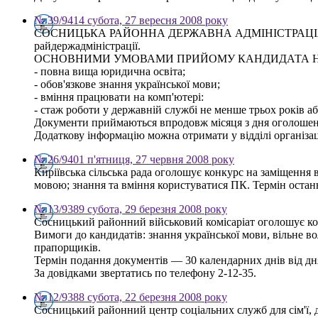
№ 39/9414 субота, 27 вересня 2008 року
СОСНИЦЬКА РАЙОННА ДЕРЖАВНА АДМІНІСТРАЦІЯ ОГОЛОШ
райдержадміністрації.
ОСНОВНИМИ УМОВАМИ ПРИЙОМУ КАНДИДАТА Н
- повна вища юридична освіта;
- обов'язкове знання української мови;
- вміння працювати на комп'ютері:
- стаж роботи у державній службі не менше трьох років аб
Документи приймаються впродовж місяця з дня оголошення
Додаткову інформацію можна отримати у відділі організац
№ 26/9401 п'ятниця, 27 червня 2008 року
Киріївська сільська рада оголошує конкурс на заміщення в
мовою; знання та вміння користуватися ПК. Термін останн
№ 13/9389 субота, 29 березня 2008 року
Сосницький районний військовий комісаріат оголошує ко
Вимоги до кандидатів: знання української мови, вільне в
прапорщиків.
Термін подання документів — 30 календарних днів від д
За довідками звертатись по телефону 2-12-35.
№ 12/9388 субота, 22 березня 2008 року
Сосницький районний центр соціальних служб для сім'ї, 