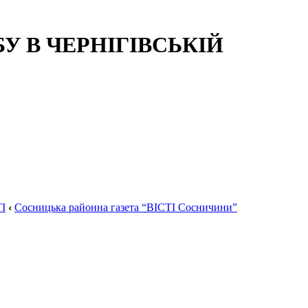
 В ЧЕРНІГІВСЬКІЙ
І
‹
Сосницька районна газета “ВІСТІ Сосничини”