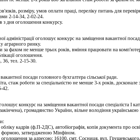
язків, розміру, умов оплати праці, переліку питань для переві
ми 2-14-34, 2-02-24.
 з дня оголошення конкурсу.
 адміністрації оголошує конкурс на заміщення вакантної посади
ку аграрного ринку.
и за фахом не менше трьох років, вміння працювати на комп'ютер
блікації оголошення.
36, тел. 2-15-30.
вакантної посади головного бухгалтера сільської ради.
та, стаж роботи за спеціальністю не менше 3-х років, досконале
-42.
лошує конкурс на заміщення вакантної посади спеціаліста І кате
(закінчена), громадянство України, вільне володіння українсько
и:
з обліку кадрів (ф.П-2ДС), автобіографія, копія документа про осв
ї за формою, затвердженою Мінфіном.
оголошення за адресою: 16100, смт. Сосниця, вул. Грушевського,