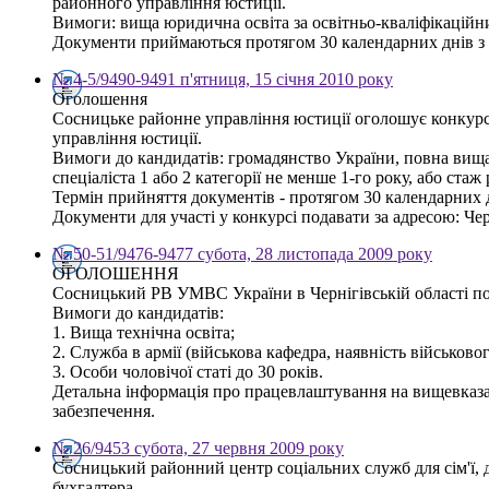
районного управління юстиції.
Вимоги: вища юридична освіта за освітньо-кваліфікаційн
Документи приймаються протягом 30 календарних днів з дня
№ 4-5/9490-9491 п'ятниця, 15 січня 2010 року
Оголошення
Сосницьке районне управління юстиції оголошує конкурс 
управління юстиції.
Вимоги до кандидатів: громадянство України, повна вища 
спеціаліста 1 або 2 категорії не менше 1-го року, або ст
Термін прийняття документів - протягом 30 календарних 
Документи для участі у конкурсі подавати за адресою: Черн
№ 50-51/9476-9477 субота, 28 листопада 2009 року
ОГОЛОШЕННЯ
Сосницький РВ УМВС України в Чернігівській області по
Вимоги до кандидатів:
1. Вища технічна освіта;
2. Служба в армії (військова кафедра, наявність військово
3. Особи чоловічої статі до 30 років.
Детальна інформація про працевлаштування на вищевказан
забезпечення.
№ 26/9453 субота, 27 червня 2009 року
Сосницький районний центр соціальних служб для сім'ї, 
бухгалтера.