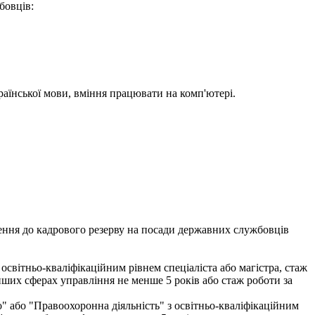
бовців:
раїнської мови, вміння працювати на комп'ютері.
чення до кадрового резерву на посади державних службовців
освітньо-кваліфікаційним рівнем спеціаліста або магістра, стаж
нших сферах управління не менше 5 років або стаж роботи за
о" або "Правоохоронна діяльність" з освітньо-кваліфікаційним