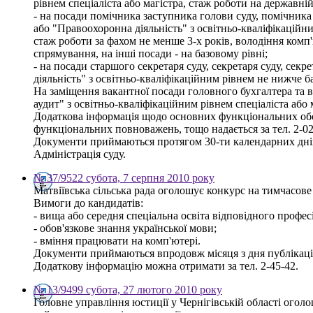
рівнем спеціаліста або магістра, стаж роботи на державні
- на посади помічника заступника голови суду, помічника
або "Правоохоронна діяльність" з освітньо-кваліфікаційни
стаж роботи за фахом не менше 3-х років, володіння ком
спрямування, на інші посади - на базовому рівні;
- на посади старшого секретаря суду, секретаря суду, сек
діяльність" з освітньо-кваліфікаційним рівнем не нижче б
На заміщення вакантної посади головного бухгалтера та в
аудит" з освітньо-кваліфікаційним рівнем спеціаліста або
Додаткова інформація щодо основних функціональних обов'
функціональних повноважень, тощо надається за тел. 2-02
Документи приймаються протягом 30-ти календарних днів
Адміністрація суду.
№ 37/9522 субота, 7 серпня 2010 року
Матвіївська сільська рада оголошує конкурс на тимчасове
Вимоги до кандидатів:
- вища або середня спеціальна освіта відповідного профе
- обов'язкове знання української мови;
- вміння працювати на комп'ютері.
Документи приймаються впродовж місяця з дня публікації о
Додаткову інформацію можна отримати за тел. 2-45-42.
№ 13/9499 субота, 27 лютого 2010 року
Головне управління юстиції у Чернігівській області ого