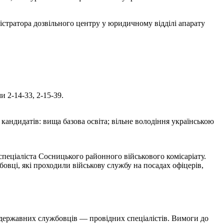
а дозвільного центру у юридичному відділі апарату
 2-14-33, 2-15-39.
 кандидатів: вища базова освіта; вільне володіння українською
еціаліста Сосницького районного військового комісаріату.
овці, які проходили військову службу на посадах офіцерів,
 державних службовців — провідних спеціалістів. Вимоги до