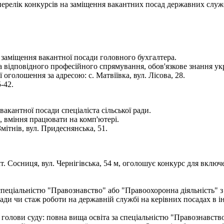
- перелік конкурсів на заміщення вакантних посад державних служ
 заміщення вакантної посади головного бухгалтера.
а відповідного професійного спрямування, обов'язкове знання ук
голошення за адресою: с. Матвіївка, вул. Лісова, 28.
-42.
вакантної посади спеціаліста сільської ради.
и, вміння працювати на комп'ютері.
ітнів, вул. Придеснянська, 51.
т. Сосниця, вул. Чернігівська, 54 м, оголошує конкурс для вклю
 спеціальністю "Правознавство" або "Правоохоронна діяльність" з 
лади чи стаж роботи на державній службі на керівних посадах в і
а голови суду: повна вища освіта за спеціальністю "Правознавств