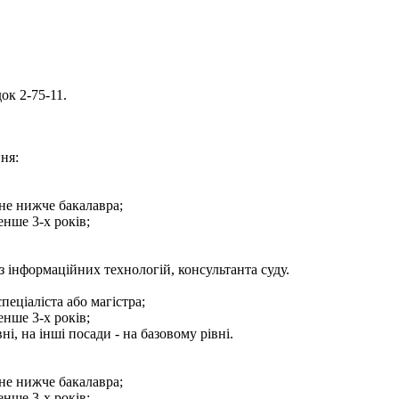
ок 2-75-11.
ня:
 не нижче бакалавра;
енше 3-х років;
з інформаційних технологій, консультанта суду.
пеціаліста або магістра;
енше 3-х років;
, на інші посади - на базовому рівні.
 не нижче бакалавра;
енше 3-х років;