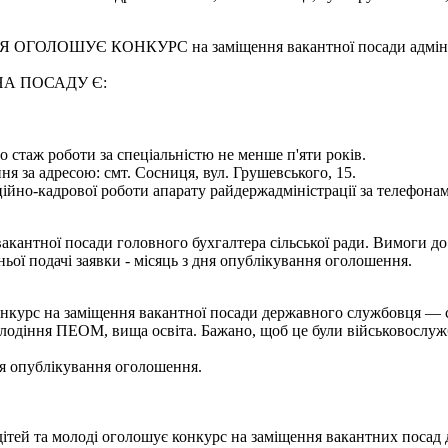
УЄ КОНКУРС на заміщення вакантної посади адміністратор
А ПОСАДУ Є:
о стаж роботи за спеціальністю не менше п'яти років.
 за адресою: смт. Сосниця, вул. Грушевського, 15.
ійно-кадрової роботи апарату райдержадміністрації за телефонами
акантної посади головного бухгалтера сільської ради. Вимоги до
ьої подачі заявки - місяць з дня опублікування оголошення.
нкурс на заміщення вакантної посади державного службовця — сп
олодіння ПЕОМ, вища освіта. Бажано, щоб це були військовослужб
ня опублікування оголошення.
дітей та молоді оголошує конкурс на заміщення вакантних посад