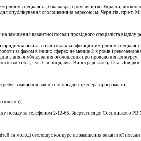
им рівнем спеціаліста, бакалавра, громадянство України, доскон
 опублікування оголошення за адресою: м. Чернігів, пр-кт. Миру
на заміщення вакантної посади провідного спеціаліста відділу р
юридична освіта за освітньо-кваліфікаційним рівнем спеціаліст а
аж роботи за фахом в інших сферах не менше 2-х років і рекомендо
днів з дня опублікування оголошення про проведення конкурсу.
ігівська обл., смт. Сосниця, вул. Виноградського, 12-а. Довідки
требує заміщення вакантної посади інженера-програміста.
го квитка);
у посаду за телефоном 2-12-65. Звертатися до Сосницького РВ У
дітей та молоді оголошує конкурс на заміщення вакантної посад