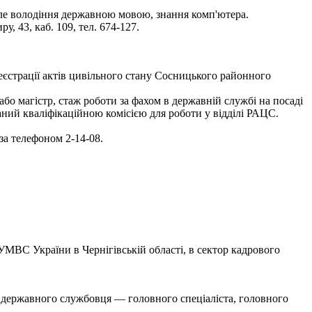
але володіння державною мовою, знання комп'ютера.
, 43, каб. 109, тел. 674-127.
еєстрації актів цивільного стану Сосницького районного
бо магістр, стаж роботи за фахом в державній службі на посаді
ваний кваліфікаційною комісією для роботи у відділі РАЦС.
 за телефоном 2-14-08.
МВС України в Чернігівській області, в сектор кадрового
и державного службовця — головного спеціаліста, головного