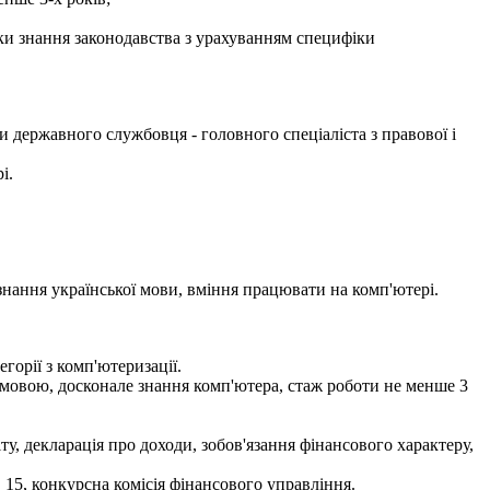
рки знання законодавства з урахуванням специфіки
 державного службовця - головного спеціаліста з правової і
і.
 знання української мови, вміння працювати на комп'ютері.
горії з комп'ютеризації.
ю мовою, досконале знання комп'ютера, стаж роботи не менше 3
іту, декларація про доходи, зобов'язання фінансового характеру,
 15, конкурсна комісія фінансового управління.