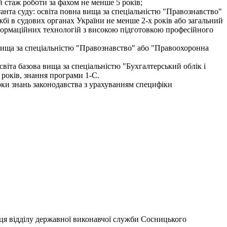
й стаж роботи за фахом не менше 5 років;
танта суду: освіта повна вища за спеціальністю "Правознавство"
жбі в судових органах України не менше 2-х років або загальний
нформаційних технологій з високою підготовкою професійного
ва вища за спеціальністю "Правознавство" або "Правоохоронна
віта базова вища за спеціальністю "Бухгалтерський облік і
 років, знання програми 1-С.
рки знань законодавства з урахуванням специфіки
вця відділу державної виконавчої служби Сосницького