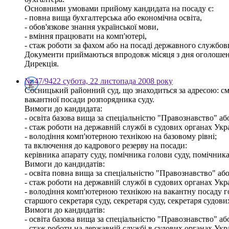
Основними умовами прийому кандидата на посаду є:
- повна вища бухгалтерська або економічна освіта,
- обов'язкове знання української мови,
- вміння працювати на комп'ютері,
- стаж роботи за фахом або на посаді державного службовц
Документи приймаються впродовж місяця з дня оголошення 
Дирекція.
№ 47/9422 субота, 22 листопада 2008 року
Сосницький районний суд, що знаходиться за адресою: смт
вакантної посади розпорядника суду.
Вимоги до кандидата:
- освіта базова вища за спеціальністю "Правознавство" а
- стаж роботи на державній службі в судових органах Укра
- володіння комп'ютерною технікою на базовому рівні;
та включення до кадрового резерву на посади:
керівника апарату суду, помічника голови суду, помічника
Вимоги до кандидатів:
- освіта повна вища за спеціальністю "Правознавство" або
- стаж роботи на державній службі в судових органах Укра
- володіння комп'ютерною технікою на вакантну посаду гол
старшого секретаря суду, секретаря суду, секретаря судови
Вимоги до кандидатів:
- освіта базова вища за спеціальністю "Правознавство" а
- стаж роботи на державній службі в судових органах Укра