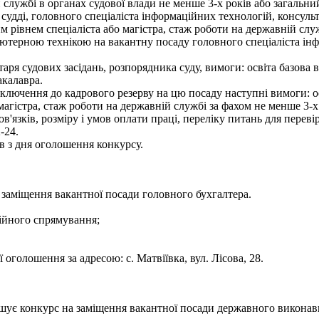
й службі в органах судової влади не менше 3-х років або загальни
 судді, головного спеціаліста інформаційних технологій, консуль
м рівнем спеціаліста або магістра, стаж роботи на державній слу
п'ютерною технікою на вакантну посаду головного спеціаліста і
ретаря судових засідань, розпорядника суду, вимоги: освіта базо
акалавра.
ключення до кадрового резерву на цю посаду наступні вимоги: ос
 магістра, стаж роботи на державній службі за фахом не менше 3-х
язків, розміру і умов оплати праці, переліку питань для переві
-24.
 з дня оголошення конкурсу.
 заміщення вакантної посади головного бухгалтера.
сійного спрямування;
голошення за адресою: с. Матвіївка, вул. Лісова, 28.
лошує конкурс на заміщення вакантної посади державного викона