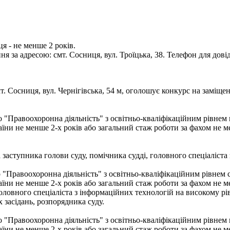
я - не менше 2 років.
за адресою: смт. Сосниця, вул. Троїцька, 38. Телефон для довід
. Сосниця, вул. Чернігівська, 54 м, оголошує конкурс на заміщен
бо "Правоохоронна діяльність" з освітньо-кваліфікаційним рівнем
їни не менше 2-х років або загальний стаж роботи за фахом не м
 заступника голови суду, помічника судді, головного спеціаліста 
 "Правоохоронна діяльність" з освітньо-кваліфікаційним рівнем с
їни не менше 2-х років або загальний стаж роботи за фахом не м
овного спеціаліста з інформаційних технологій на високому рівні
х засідань, розпорядника суду.
бо "Правоохоронна діяльність" з освітньо-кваліфікаційним рівнем
їни не менше 2-х років або загальний стаж роботи за фахом не м